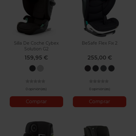
Silla De Coche Cybex
BeSafe Flex Fix 2
Solution G2
159,95 €
255,00 €
Magic
Fog
Metallic
Fresh
Anthracite
Black
Black
Grey
Melange
Black
Mesh
SoftBreez
Cab
0 opinión(es)
0 opinión(es)
Comprar
Comprar