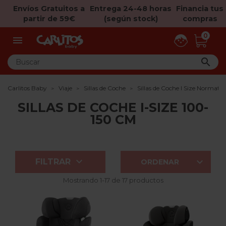
Envíos Gratuitos a
Entrega 24-48 horas
Financia tus
partir de 59€
(según stock)
compras
0


Carlitos Baby
Viaje
Sillas de Coche
Sillas de Coche I Size Normati
SILLAS DE COCHE I-SIZE 100-
150 CM


FILTRAR
ORDENAR
Mostrando 1-17 de 17 productos