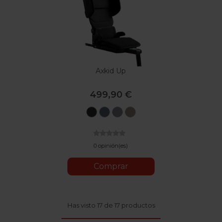
Axkid Up
499,90 €
Coastal
Glacier
Arctic
Driftwood
Storm
Lake
Mist
Beige
Black
Blue
Grey
0 opinión(es)
Comprar
Has visto 17 de 17 productos