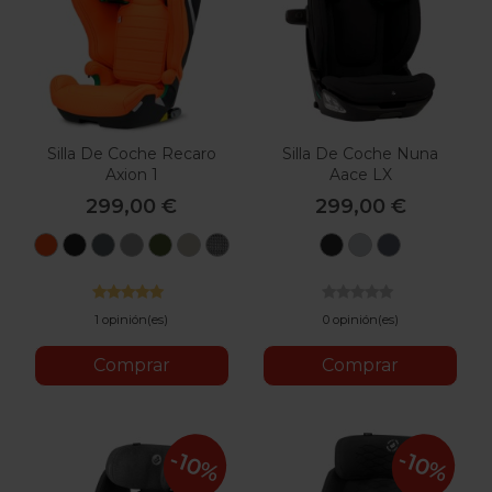
Silla De Coche Recaro
Silla De Coche Nuna
Axion 1
Aace LX
299,00 €
299,00 €
Vibrant
Fresh
Gallant
Happy
Epic
Elegant
Pepita
Caviar
Frost
Ocean
Orange
Black
Grey
Grey
Green
Beige
1 opinión(es)
0 opinión(es)
Comprar
Comprar
-10%
-10%