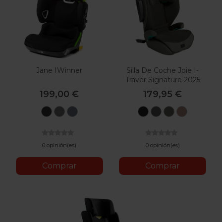
Jane IWinner
Silla De Coche Joie I-
Traver Signature 2025
199,00 €
179,95 €
U50
U51
U79
Eclipse
Ebony
Evergreen
Sandsto
Matt
Mars
Seal
Black
Gray
0 opinión(es)
0 opinión(es)
Comprar
Comprar