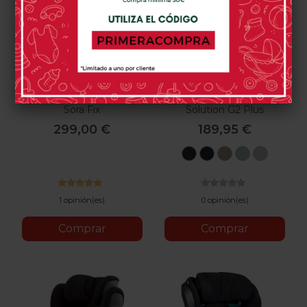
Silla De Coche Avova
Silla De Coche Cybex
Sora Fix
Solution G2 Plus
299,00 €
189,95 €
Moon
Ocean
Almond
Stormy
Stone
Black
Blue
Beige
Blue
Grey
1 opinión(es)
0 opinión(es)
Comprar
Comprar