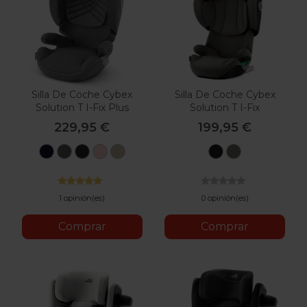
Silla De Coche Cybex
Silla De Coche Cybex
Solution T I-Fix Plus
Solution T I-Fix
229,95 €
199,95 €
Nautical
Mirage
Sepia
Peach
Cozy
Sepia
Mirage
Blue
Grey
Black
Pink
Beige
Black
Grey
Plus
Plus
Plus
1 opinión(es)
0 opinión(es)
Comprar
Comprar