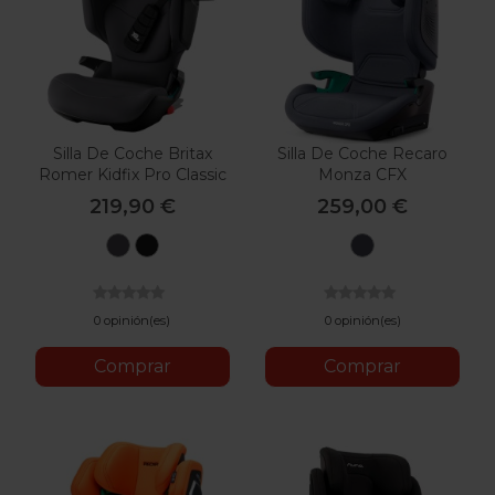
Silla De Coche Britax
Silla De Coche Recaro
Romer Kidfix Pro Classic
Monza CFX
219,90 €
259,00 €
Classic
Classic
Montreal
Midnight
Space
Grey
Grey
Black
0 opinión(es)
0 opinión(es)
Comprar
Comprar