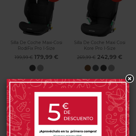
Silla De Coche Maxi-Cosi
Silla De Coche Maxi Cosi
RodiFix Pro I-Size
Kore Pro I-Size
179,99 €
242,99 €
199,99 €
269,99 €
Authentic
Authentic
Authentic
Authentic
Authentic
Authent
Black
Grey
Cognac
Graphite
Black
Grey
0 opinión(es)
0 opinión(es)
Comprar
Comprar