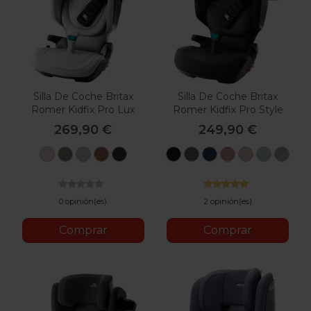
Silla De Coche Britax
Silla De Coche Britax
Romer Kidfix Pro Lux
Romer Kidfix Pro Style
269,90 €
249,90 €
Lux
Lux
Lux
Lux
Lux
Style
Style
Style
Style
Style
Style
Sty
Soft
Urban
Linen
Warm
Onyx
Carbon
Mineral
Night
Dusty
Teak
Harbour
Sage
Taupe
Olive
Grey
Caramel
Black
Black
Grey
Blue
Rose
Blue
Green
0 opinión(es)
2 opinión(es)
Comprar
Comprar