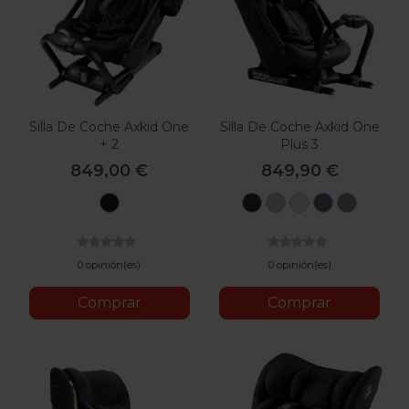
Silla De Coche Axkid One
Silla De Coche Axkid One
+ 2
Plus 3
849,00 €
849,90 €
Tar
Coastal
Nordic
Beachgrass
Glacier
Arctic
Storm
Bloom
Beige
Lake
Mist
Black
Green
Blue
Grey
0 opinión(es)
0 opinión(es)
Comprar
Comprar