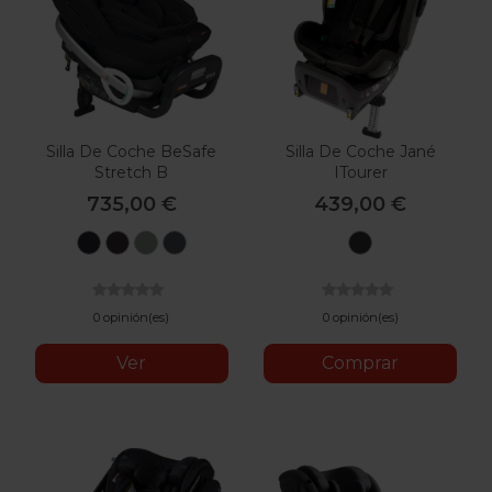
Silla De Coche BeSafe
Silla De Coche Jané
Stretch B
ITourer
735,00 €
439,00 €
Black
Metallic
Sea
Anthracite
U50
Cab
Melange
Green
Mesh
Matt
Melange
Black
0 opinión(es)
0 opinión(es)
Ver
Comprar