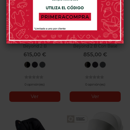
Silla De Coche BeSafe
Silla De Coche BeSafe
Beyond 2 B
Beyond 2 B Con Base
Isofix
615,00 €
855,00 €
Dark
Black
Anthracite
Dark
Black
Anthracit
Grey
Cab
Mesh
Grey
Cab
Mesh
0 opinión(es)
0 opinión(es)
Ver
Ver