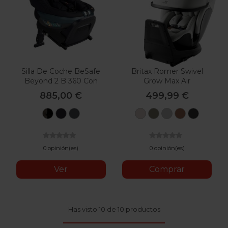
Silla De Coche BeSafe
Britax Romer Swivel
Beyond 2 B 360 Con
Grow Max Air
Base
885,00 €
499,99 €
Dark
Black
Anthracite
Lux
Lux
Lux
Lux
Lux
Grey
Cab
Mesh
Soft
Urban
Linen
Warm
Onyx
Taupe
Olive
Grey
Caramel
Black
0 opinión(es)
0 opinión(es)
Ver
Comprar
Has visto 10 de 10 productos