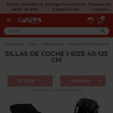
Envíos Gratuitos a
Entrega 24-48 horas
Financia tus
partir de 59€
(según stock)
compras
0


Carlitos Baby
Viaje
Sillas de Coche
Sillas de Coche I Size Normati
SILLAS DE COCHE I-SIZE 40-125
CM


FILTRAR
ORDENAR
Mostrando 1-10 de 10 productos