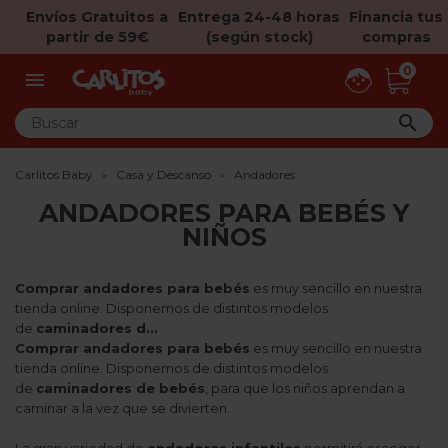
Envíos Gratuitos a
Entrega 24-48 horas
Financia tus
partir de 59€
(según stock)
compras
0


Carlitos Baby
Casa y Descanso
Andadores
ANDADORES PARA BEBÉS Y
NIÑOS
Comprar andadores para bebés
es muy sencillo en nuestra
tienda online. Disponemos de distintos modelos
de
caminadores d...
Comprar andadores para bebés
es muy sencillo en nuestra
tienda online. Disponemos de distintos modelos
de
caminadores de bebés
, para que los niños aprendan a
caminar a la vez que se divierten.
La gran variedad de
andadores infantiles
permitirá escoger