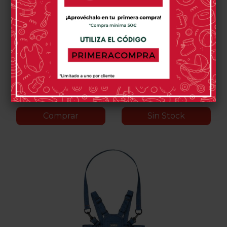
Maleta Correpasillos Trixie
Maleta Correpasillos
Rosa De Trunki
Terrance Azul De Trunki
54,90 €
54,90 €
0 opinión(es)
1 opinión(es)
Comprar
Sin Stock