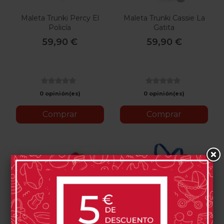
Maleta Trunki Percy El
Maleta Trunki Cassie La
Policía
Gatita
59,90 €
59,90 €
0 opinión(es)
0 opinión(es)
Comprar
Comprar