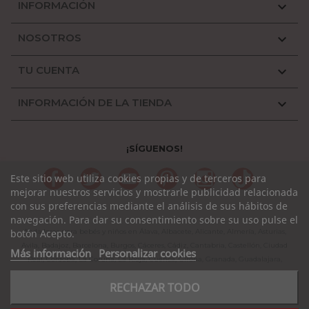
INFORMACIÓN

NOSOTROS

TU CUENTA

INFORMACIÓN DE LA TIENDA

¡SÍGUENOS!
Facebook
Twitter
YouTube
Pinterest
Instagram
TikTok
Este sitio web utiliza cookies propias y de terceros para
mejorar nuestros servicios y mostrarle publicidad relacionada
con sus preferencias mediante el análisis de sus hábitos de
navegación. Para dar su consentimiento sobre su uso pulse el
Andadores para bebés y niños en Álava, Albacete, Alicante, Almería, Asturias,
botón Acepto.
Avila, Badajoz, Barcelona, Burgos, Cáceres, Cádiz, Cantabria, Castellón, Ciudad
Más información
Personalizar cookies
Real, Córdoba, La Coruña, La Rioja, Cuenca, Girona, Granada, Guadalajara,
Guipuzcoa, Huelva, Huesca, Jaen, León, Lleida, Lugo, Madrid, Málaga, Murcia,
RECHAZAR TODO
Navarra, Orense, Palencia, Pontevedra, Rioja, Salamanca, Segovia, Sevilla,
Soria, Tarragona, Teruel, Toledo, Valencia, Valladolid, Vizcaya, Zamora,