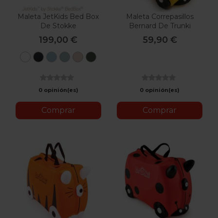
Maleta JetKids Bed Box
Maleta Correpasillos
De Stokke
Bernard De Trunki
199,00 €
59,90 €
Blanco
Negro
Azul
Verde
Rosa
Golden
Cielo
Aurora
Limonada
Olive
0 opinión(es)
0 opinión(es)
Comprar
Comprar