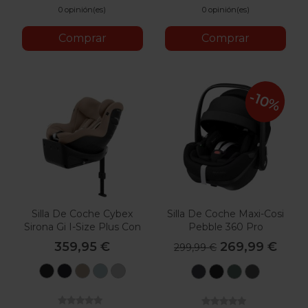
0 opinión(es)
0 opinión(es)
Comprar
Comprar
-10%
Silla De Coche Cybex
Silla De Coche Maxi-Cosi
Sirona Gi I-Size Plus Con
Pebble 360 Pro
Reductor
359,95 €
269,99 €
299,99 €
Moon
Ocean
Almond
Stormy
Stone
Essential
Essential
Essential
Select
Black
Blue
Beige
Blue
Grey
Graphite
Black
Green
Grey