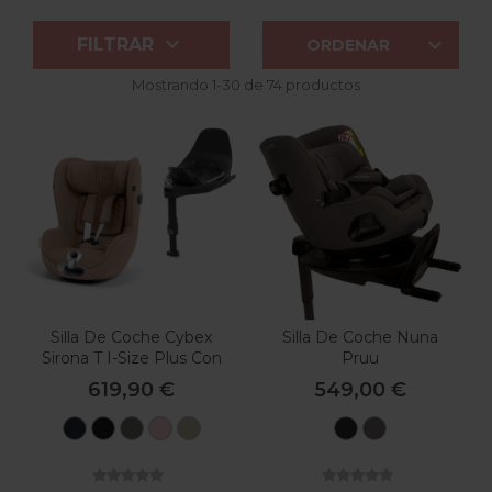


FILTRAR
ORDENAR
Mostrando 1-30 de 74 productos
Silla De Coche Cybex
Silla De Coche Nuna
Sirona T I-Size Plus Con
Pruu
Base
619,90 €
549,00 €
Nautical
Sepia
Mirage
Peach
Cozy
Caviar
Thunder
Blue
Black
Grey
Pink
Beige