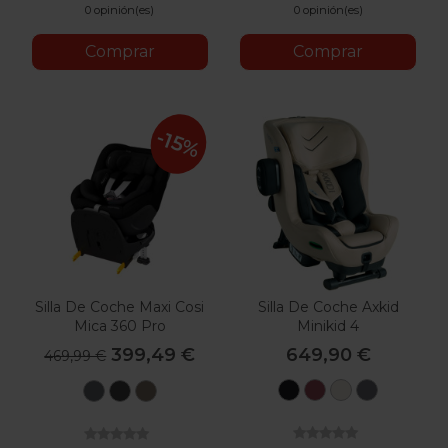
0 opinión(es)
0 opinión(es)
Comprar
Comprar
-15%
Silla De Coche Maxi Cosi
Silla De Coche Axkid
Mica 360 Pro
Minikid 4
399,49 €
649,90 €
469,99 €
Tar
Tile
Brick
Granite
Authentic
Authentic
Authentic
Melange
Melange
Melange
Graphite
Black
Truffle