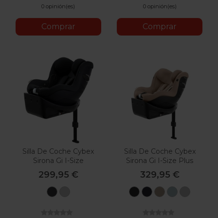
0 opinión(es)
0 opinión(es)
Comprar
Comprar
Silla De Coche Cybex
Silla De Coche Cybex
Sirona Gi I-Size
Sirona Gi I-Size Plus
299,95 €
329,95 €
Magic
Fog
Moon
Ocean
Almond
Stormy
Stone
Black
Grey
Black
Blue
Beige
Blue
Grey