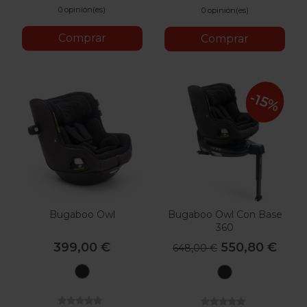
0 opinión(es)
0 opinión(es)
Comprar
Comprar
-15%
Bugaboo Owl
Bugaboo Owl Con Base
360
399,00 €
550,80 €
648,00 €
Negro
Negro
Lavado
Lavado