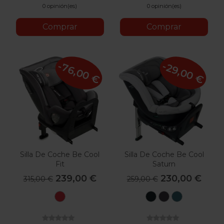
0 opinión(es)
0 opinión(es)
Comprar
Comprar
-76,00 €
-29,00 €
Silla De Coche Be Cool
Silla De Coche Be Cool
Fit
Saturn
239,00 €
230,00 €
315,00 €
259,00 €
Be
Be
Be
Be
Scarlet
Carbon
Antracita
Petrol