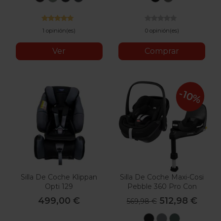
Melange
Green
Black
Mesh
Black
Grey
Melange
Cab
1 opinión(es)
0 opinión(es)
Ver
Comprar
-10%
Silla De Coche Klippan
Silla De Coche Maxi-Cosi
Opti 129
Pebble 360 Pro Con
Base
499,00 €
512,98 €
569,98 €
Essential
Essential
Essential