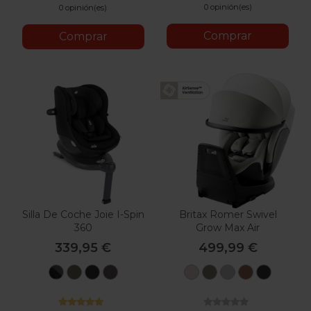
0 opinión(es)
0 opinión(es)
Comprar
Comprar
Silla De Coche Joie I-Spin
Britax Romer Swivel
360
Grow Max Air
339,95 €
499,99 €
Moonlight
Thyme
Shale
Thunder
Lux
Lux
Lux
Lux
Lux
Soft
Urban
Linen
Warm
Onyx
Taupe
Olive
Grey
Caramel
Black