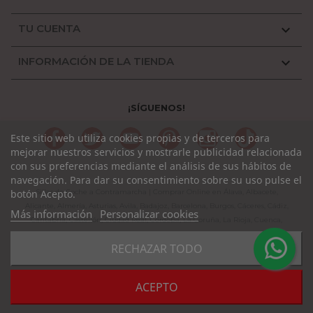
TU CUENTA

INFORMACIÓN DE LA TIENDA

¡SÍGUENOS!
Facebook
Twitter
YouTube
Pinterest
Instagram
TikTok
Este sitio web utiliza cookies propias y de terceros para
mejorar nuestros servicios y mostrarle publicidad relacionada
con sus preferencias mediante el análisis de sus hábitos de
navegación. Para dar su consentimiento sobre su uso pulse el
Sillas de Coche a Contramarcha | Comprar Online en Álava, Albacete,
botón Acepto.
Alicante, Almería, Asturias, Avila, Badajoz, Barcelona, Burgos, Cáceres, Cádiz,
Más información
Personalizar cookies
Cantabria, Castellón, Ciudad Real, Córdoba, La Coruña, La Rioja, Cuenca,
Girona, Granada, Guadalajara, Guipuzcoa, Huelva, Huesca, Jaen, León, Lleida,
RECHAZAR TODO
Lugo, Madrid, Málaga, Murcia, Navarra, Orense, Palencia, Pontevedra, Rioja,
Salamanca, Segovia, Sevilla, Soria, Tarragona, Teruel, Toledo, Valencia,
Valladolid, Vizcaya, Zamora, Zaragoza.
ACEPTO