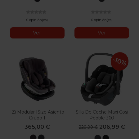
Cab
Black
Cab
0 opinión(es)
0 opinión(es)
Ver
Ver
-10%
IZi Modular ISize Asiento
Silla De Coche Maxi Cosi
Grupo 1
Pebble 360
365,00 €
206,99 €
229,99 €
Metallic
Fresh
Essential
Essential