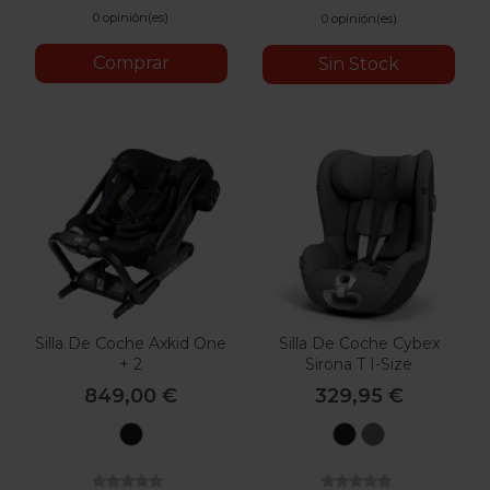
0 opinión(es)
0 opinión(es)
Comprar
Sin Stock
Silla De Coche Axkid One
Silla De Coche Cybex
+ 2
Sirona T I-Size
849,00 €
329,95 €
Tar
Sepia
Mirage
Black
Grey