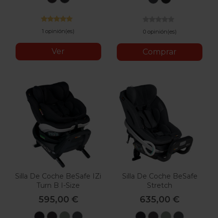
Melange
Black
Graphite
Black
Cab
1 opinión(es)
0 opinión(es)
Ver
Comprar
Silla De Coche BeSafe IZi
Silla De Coche BeSafe
Turn B I-Size
Stretch
595,00 €
635,00 €
Black
Metallic
Sea
Anthracite
Black
Melange
Sea
Anthraci