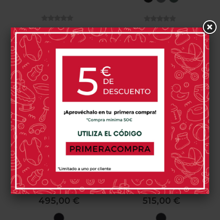
Black
Grey
Green
0 opinión(es)
0 opinión(es)
Comprar
Comprar
Silla De Coche BeSafe IZi
Silla De Coche BeSafe IZi
Twist I-Size
Turn I-Size
495,00 €
515,00 €
Black
Fresh