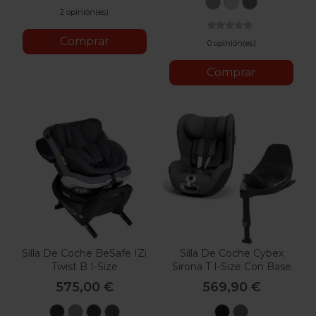
Platinum
Opal
Canyon
2 opinión(es)
Grey
Ivory
Grey
Comprar
0 opinión(es)
Comprar
Silla De Coche BeSafe IZi
Silla De Coche Cybex
Twist B I-Size
Sirona T I-Size Con Base
575,00 €
569,90 €
Metallic
Sea
Fresh
Anthracite
Sepia
Mirage