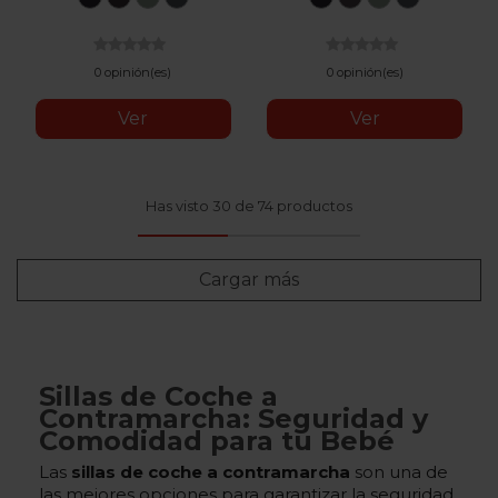
Cab
Melange
Green
Mesh
Cab
Metallic
Green
Mesh
Melange
Melange
0 opinión(es)
0 opinión(es)
Ver
Ver
Has visto 30 de 74 productos
Cargar más
Sillas de Coche a
Contramarcha: Seguridad y
Comodidad para tu Bebé
Las
sillas de coche a contramarcha
son una de
las mejores opciones para garantizar la seguridad