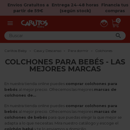
Envíos Gratuitos a
Entrega 24-48 horas
Financia tus
partir de 59€
(según stock)
compras
0


Carlitos Baby
Casa y Descanso
Para dormir
Colchones
COLCHONES PARA BEBÉS - LAS
MEJORES MARCAS
En nuestra tienda online puedes
comprar colchones para
bebés
al mejor precio. Ofrecemos las mejores
marcas de
colchones de...
En nuestra tienda online puedes
comprar colchones para
bebés
al mejor precio. Ofrecemos las mejores
marcas de
colchones de bebés
para que puedas elegir la que mejor se
adapta a lo que necesitas. Mira nuestro catálogo y escoge el
colchón bebé
y te lo enviamos a domicilio.