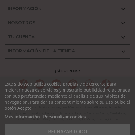
INFORMACIÓN

NOSOTROS

TU CUENTA

INFORMACIÓN DE LA TIENDA

¡SÍGUENOS!
Facebook
Twitter
YouTube
Pinterest
Instagram
TikTok
Este sitio web utiliza cookies propias y de terceros para
mejorar nuestros servicios y mostrarle publicidad relacionada
con sus preferencias mediante el análisis de sus hábitos de
navegación. Para dar su consentimiento sobre su uso pulse el
Colchones para Bebés - Las Mejores Marcas en Álava, Albacete, Alicante,
botón Acepto.
Almería, Asturias, Avila, Badajoz, Barcelona, Burgos, Cáceres, Cádiz, Cantabria,
Más información
Personalizar cookies
Castellón, Ciudad Real, Córdoba, La Coruña, La Rioja, Cuenca, Girona,
Granada, Guadalajara, Guipuzcoa, Huelva, Huesca, Jaen, León, Lleida, Lugo,
RECHAZAR TODO
Madrid, Málaga, Murcia, Navarra, Orense, Palencia, Pontevedra, Rioja,