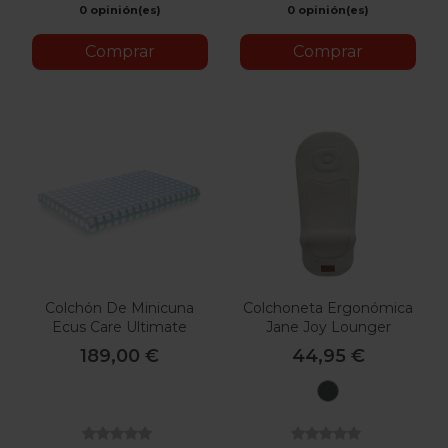
0 opinión(es)
0 opinión(es)
Comprar
Comprar
Colchón De Minicuna
Colchoneta Ergonómica
Ecus Care Ultimate
Jane Joy Lounger
189,00 €
44,95 €
U78
Botanic