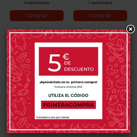
0 opinión(es)
1 opinión(es)
Comprar
Comprar
-15%
Cama De Viaje Stokke
Colchón Stokke Sleepi
Jetkids Cloudsleeper
Mini V3
109,65 €
139,00 €
129,00 €