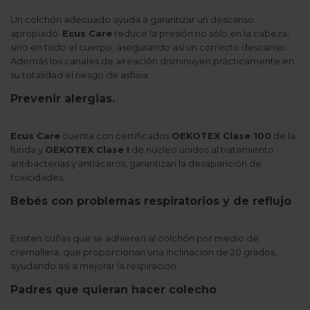
Un colchón adecuado ayuda a garantizar un descanso
apropiado.
Ecus Care
reduce la presión no sólo en la cabeza,
sino en todo el cuerpo, asegurando así un correcto descanso.
Además los canales de aireación disminuyen prácticamente en
su totalidad el riesgo de asfixia.
Prevenir alergias.
Ecus Care
cuenta con certificados
OEKOTEX Clase 100
de la
funda y
OEKOTEX Clase I
de núcleo unidos al tratamiento
antibacterias y antiácaros, garantizan la desaparición de
toxicidades.
Bebés con problemas respiratorios y de reflujo
Existen cuñas que se adhieren al colchón por medio de
cremallera, que proporcionan una inclinacion de 20 grados,
ayudando así a mejorar la respiración.
Padres que quieran hacer colecho