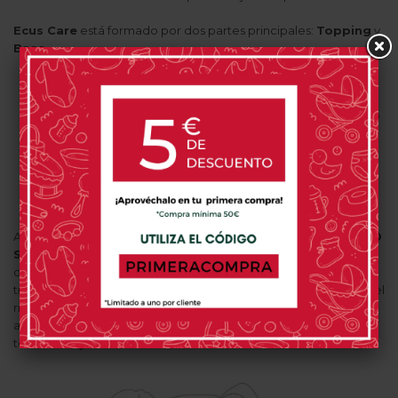
Ecus Care
está formado por dos partes principales:
Topping
y
Base
.
Topping:
Se corresponde a la parte superior del
colchón. Dispone de un diseño que ejerce como un
centenar de micromuelles adaptando y controlando
la presión de la cabeza y de cada zona del cuerpo al
colchón.
Base:
Cuenta con una base independiente que
aporta una mayor firmeza y estabilidad.
Además, el
Colchón Ecus Care
añade un
Tejido Superior 3D
Supersoft
muy transpirable y suave para conseguir un sueño y
descanso plancenteros. Proporciona también una
transpirabilidad mediante
Canales de Aireación
que reduce el
riesgo de asfixia y posibilita fluir el aire libremente. Cuenta
además con un
Método Antibacterias y Antiácaros
para
todos los tejidos.