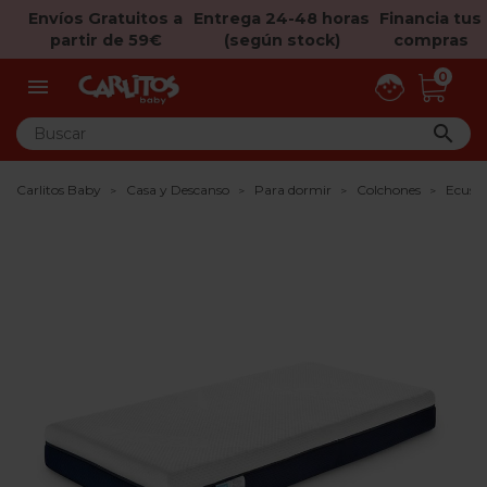
Envíos Gratuitos a
Entrega 24-48 horas
Financia tus
partir de 59€
(según stock)
compras
0


Carlitos Baby
Casa y Descanso
Para dormir
Colchones
Ecus K