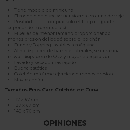
Tiene modelo de minicuna
El modelo de cuna se transforma en cuna de viaje
Posibilidad de comprar solo el Topping (parte
superior de micromuelles)
Muelles de menor tamaño proporcionando
menos presión del bebé sobre el colchón
Funda y Topping lavables a máquina
Al no disponer de barreras laterales, se crea una
mayor disipacion de CO2 y mayor transpiración
Lavado y secado más rápido
Buena estética
Colchón má firme ejerciendo menos presión
Mayor confort
Tamaños Ecus Care Colchón de Cuna
117 x 57 cm
120 x 60 cm
140 x 70 cm
OPINIONES