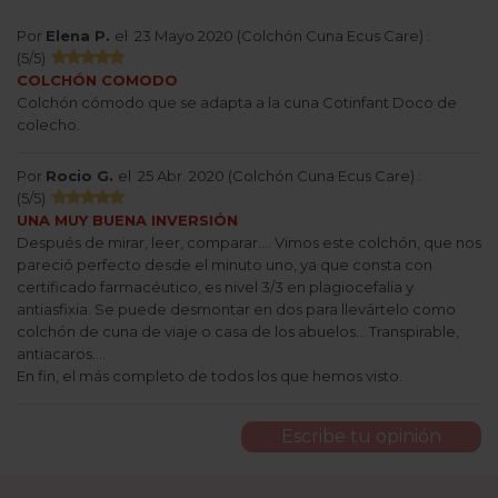
Por
Elena P.
el
23 Mayo 2020 (
Colchón Cuna Ecus Care
) :
(
5
/
5
)
COLCHÓN COMODO
Colchón cómodo que se adapta a la cuna Cotinfant Doco de
colecho.
Por
Rocio G.
el
25 Abr. 2020 (
Colchón Cuna Ecus Care
) :
(
5
/
5
)
UNA MUY BUENA INVERSIÓN
Después de mirar, leer, comparar.... Vimos este colchón, que nos
pareció perfecto desde el minuto uno, ya que consta con
certificado farmacéutico, es nivel 3/3 en plagiocefalia y
antiasfixia. Se puede desmontar en dos para llevártelo como
colchón de cuna de viaje o casa de los abuelos... Transpirable,
antiacaros....
En fin, el más completo de todos los que hemos visto.
Escribe tu opinión