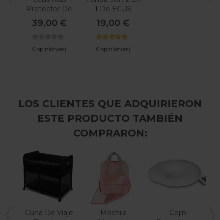
Protector De
1 De ECUS
Colchón Care
KIDS
39,00 €
19,00 €
3D
0 opinión(es)
6 opinión(es)
LOS CLIENTES QUE ADQUIRIERON
ESTE PRODUCTO TAMBIÉN
COMPRARON:
Cuna De Viaje
Mochila
Cojín
C