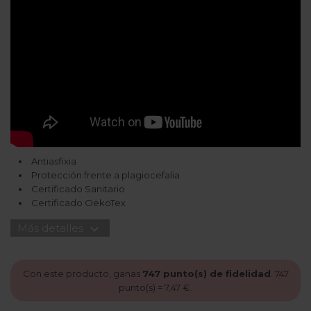
Antiasfixia
Protección frente a plagiocefalia
Certificado Sanitario
Certificado OekoTex
expand_more
Más detalles
Con este producto, ganas
747
punto(s) de fidelidad
.
747
punto(s) =
7,47 €
.