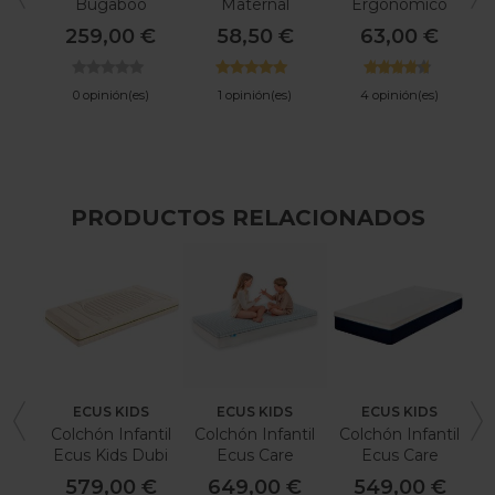
Bugaboo
Maternal
Ergonómico
Stardust
Walking Mum I
MIMOS
259,00 €
58,50 €
63,00 €
Love Vichy
0 opinión(es)
1 opinión(es)
4 opinión(es)
PRODUCTOS RELACIONADOS
ECUS KIDS
ECUS KIDS
ECUS KIDS
Colchón Infantil
Colchón Infantil
Colchón Infantil
Ecus Kids Dubi
Ecus Care
Ecus Care
Nature
Ultimate
579,00 €
649,00 €
549,00 €