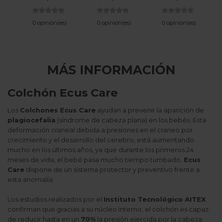
0 opinión(es)
0 opinión(es)
0 opinión(es)
MÁS INFORMACIÓN
Colchón Ecus Care
Los
Colchones Ecus Care
ayudan a prevenir la aparición de
plagiocefalia
(síndrome de cabeza plana) en los bebés. Esta
deformación craneal debida a presiones en el craneo por
crecimiento y el desarrollo del cerebro, está aumentando
mucho en los últimos años, ya que durante los primeros 24
meses de vida, el bebé pasa mucho tiempo tumbado.
Ecus
Care
dispone de un sistema protector y preventivo frente a
esta anomalía.
Los estudios realizados por el
Instituto Tecnológico AITEX
confirman que gracias a su núcleo interno, el colchón es capaz
de reducir hasta en un
70%
la presión ejercida por la cabeza.