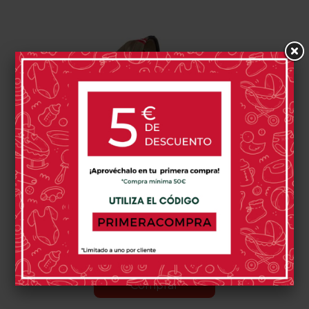
Capazo Cybex Priam Lux
Karolina Kurkova
579,95 €
0 opinión(es)
Comprar