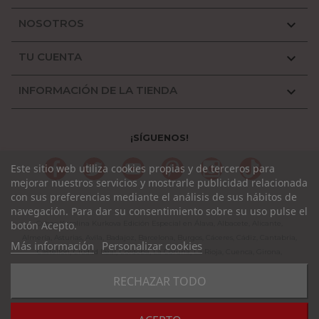
NOSOTROS

TU CUENTA

INFORMACIÓN DE LA TIENDA

¡SÍGUENOS!
Facebook
Twitter
YouTube
Pinterest
Instagram
TikTok
Este sitio web utiliza cookies propias y de terceros para
mejorar nuestros servicios y mostrarle publicidad relacionada
con sus preferencias mediante el análisis de sus hábitos de
navegación. Para dar su consentimiento sobre su uso pulse el
botón Acepto.
Cybex Karolina Kurkova Edición Especial en Álava, Albacete, Alicante,
Almería, Asturias, Avila, Badajoz, Barcelona, Burgos, Cáceres, Cádiz, Cantabria,
Más información
Personalizar cookies
Castellón, Ciudad Real, Córdoba, La Coruña, La Rioja, Cuenca, Girona,
Granada, Guadalajara, Guipuzcoa, Huelva, Huesca, Jaen, León, Lleida, Lugo,
RECHAZAR TODO
Madrid, Málaga, Murcia, Navarra, Orense, Palencia, Pontevedra, Rioja,
Salamanca, Segovia, Sevilla, Soria, Tarragona, Teruel, Toledo, Valencia,
Valladolid, Vizcaya, Zamora, Zaragoza.