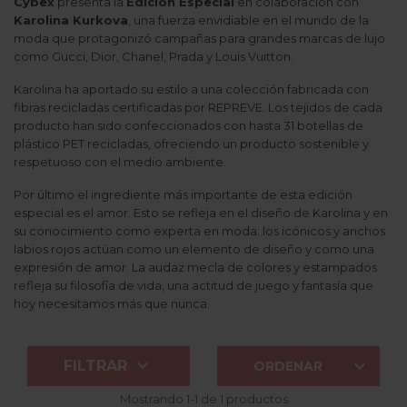
Cybex
presenta la
Edición Especial
en colaboración con
Karolina Kurkova
, una fuerza envidiable en el mundo de la
moda que protagonizó campañas para grandes marcas de lujo
como Gucci, Dior, Chanel, Prada y Louis Vuitton.
Karolina ha aportado su estilo a una colección fabricada con
fibras recicladas certificadas por REPREVE. Los tejidos de cada
producto han sido confeccionados con hasta 31 botellas de
plástico PET recicladas, ofreciendo un producto sostenible y
respetuoso con el medio ambiente.
Por último el ingrediente más importante de esta edición
especial es el amor. Esto se refleja en el diseño de Karolina y en
su conocimiento como experta en moda: los icónicos y anchos
labios rojos actúan como un elemento de diseño y como una
expresión de amor. La audaz mecla de colores y estampados
refleja su filosofía de vida, una actitud de juego y fantasía que
hoy necesitamos más que nunca.


FILTRAR
ORDENAR
Mostrando 1-1 de 1 productos