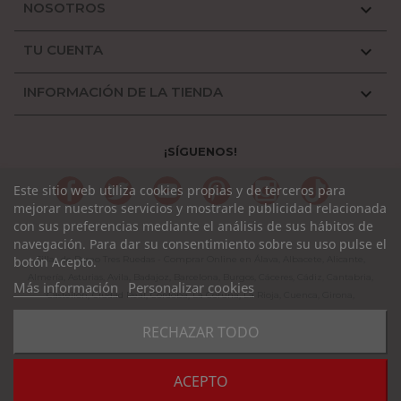
NOSOTROS

TU CUENTA

INFORMACIÓN DE LA TIENDA

¡SÍGUENOS!
Facebook
Twitter
YouTube
Pinterest
Instagram
TikTok
Este sitio web utiliza cookies propias y de terceros para
mejorar nuestros servicios y mostrarle publicidad relacionada
con sus preferencias mediante el análisis de sus hábitos de
navegación. Para dar su consentimiento sobre su uso pulse el
Sillas de Paseo Tres Ruedas - Comprar Online en Álava, Albacete, Alicante,
botón Acepto.
Almería, Asturias, Avila, Badajoz, Barcelona, Burgos, Cáceres, Cádiz, Cantabria,
Más información
Personalizar cookies
Castellón, Ciudad Real, Córdoba, La Coruña, La Rioja, Cuenca, Girona,
Granada, Guadalajara, Guipuzcoa, Huelva, Huesca, Jaen, León, Lleida, Lugo,
RECHAZAR TODO
Madrid, Málaga, Murcia, Navarra, Orense, Palencia, Pontevedra, Rioja,
Salamanca, Segovia, Sevilla, Soria, Tarragona, Teruel, Toledo, Valencia,
Valladolid, Vizcaya, Zamora, Zaragoza.
ACEPTO