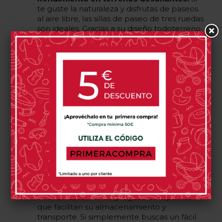
te guste la naturaleza y disfrutas de paseos
al aire libre, las sillas de paseo de tres ruedas
son ideales. Gracias a su diseño todoterreno
y su suspensión mejorada, pueden enfrentar
suelos irregulares con mayor facilidad, como
caminos de tierra, grava o césped. Si lo
prefieres también tenemos las tradicionales
sillas de paseo todoterreno.
Estilo deportivo y moderno:
Suelen tener
un diseño deportivo y elegante que atrae a
los padres con un estilo de vida activo. Estas
sillas a menudo tienen líneas aerodinámicas
y colores modernos, lo que las convierte en
una elección popular para los padres que
buscan combinar funcionalidad y estilo.
Plegado compacto:
Aunque puedas
pensar que una silla de paseo de tres
ruedas es más grande debido a su
rendimiento robusto, muchas de ellas
ofrecen sistemas de plegado compactos
que facilitan su almacenamiento y
transporte. Si simplemente buscas un fácil