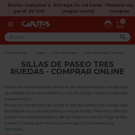
Envíos Gratuitos a
Entrega 24-48 horas
Financia tus
partir de 59€
(según stock)
compras
0


Carlitos Baby
Paseo
Sillas de Paseo
Sillas de Paseo 3 Ruedas
SILLAS DE PASEO TRES
RUEDAS - COMPRAR ONLINE
Busca en nuestra tienda online la silla de paseo tres ruedas que
se adapte a tus necesidades y a las de tu hijo. Tenemos sillas de
paseo tres ru...
Busca en nuestra tienda online la silla de paseo tres ruedas que
se adapte a tus necesidades y a las de tu hijo. Tenemos sillas de
paseo tres ruedas baratas y de las mejores marcas. Elige la silla
paseo 3 ruedas que más te convenga y te la enviamos a
domicilio.