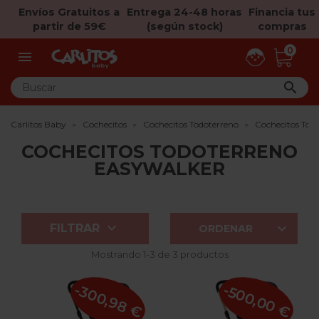
Envíos Gratuitos a
Entrega 24-48 horas
Financia tus
partir de 59€
(según stock)
compras
0


Carlitos Baby
Cochecitos
Cochecitos Todoterreno
Cochecitos Tod
COCHECITOS TODOTERRENO
EASYWALKER


FILTRAR
ORDENAR
Mostrando 1-3 de 3 productos
-300,98 €
-500,00 €