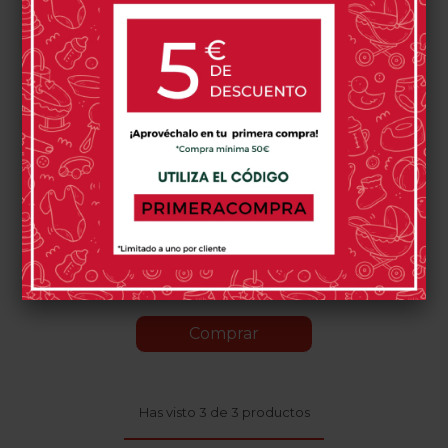
Cochecito 2 Piezas
Easywalker Harvey 5
699,00 €
849,99 €
Agave
Green
0 opinión(es)
Comprar
Has visto 3 de 3 productos