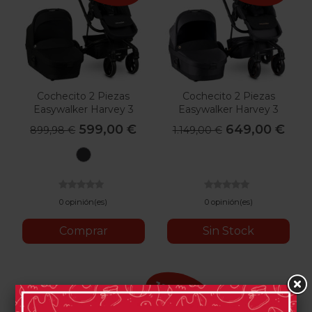
Cochecito 2 Piezas
Cochecito 2 Piezas
Easywalker Harvey 3
Easywalker Harvey 3
Premium Gold Edition
599,00 €
649,00 €
899,98 €
1.149,00 €
Shadow
Black
0 opinión(es)
0 opinión(es)
Comprar
Sin Stock
-150,99 €