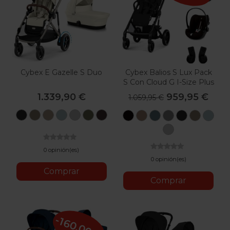
Cybex E Gazelle S Duo
Cybex Balios S Lux Pack
S Con Cloud G I-Size Plus
1.339,90 €
959,95 €
1.059,95 €
Moon
Seashell
Almond
Stormy
Stone
Moss
Chocolate
Moon
Almond
Stormy
Stone
Moon
Seashe
Sto
Black
Beige
Beige
Blue
Grey
Green
Brown
Black
Beige
Blue
Grey
Black
Beige
Blue
Stone
Grey
0 opinión(es)
0 opinión(es)
Comprar
Comprar
-160,00 €