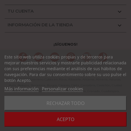
TU CUENTA

INFORMACIÓN DE LA TIENDA

¡SÍGUENOS!
Facebook
Twitter
YouTube
Pinterest
Instagram
TikTok
Este sitio web utiliza cookies propias y de terceros para
mejorar nuestros servicios y mostrarle publicidad relacionada
con sus preferencias mediante el análisis de sus hábitos de
navegación. Para dar su consentimiento sobre su uso pulse el
Cochecitos Todoterreno Cybex en Álava, Albacete, Alicante, Almería, Asturias,
botón Acepto.
Avila, Badajoz, Barcelona, Burgos, Cáceres, Cádiz, Cantabria, Castellón, Ciudad
Más información
Personalizar cookies
Real, Córdoba, La Coruña, La Rioja, Cuenca, Girona, Granada, Guadalajara,
Guipuzcoa, Huelva, Huesca, Jaen, León, Lleida, Lugo, Madrid, Málaga, Murcia,
RECHAZAR TODO
Navarra, Orense, Palencia, Pontevedra, Rioja, Salamanca, Segovia, Sevilla,
Soria, Tarragona, Teruel, Toledo, Valencia, Valladolid, Vizcaya, Zamora,
Zaragoza.
ACEPTO