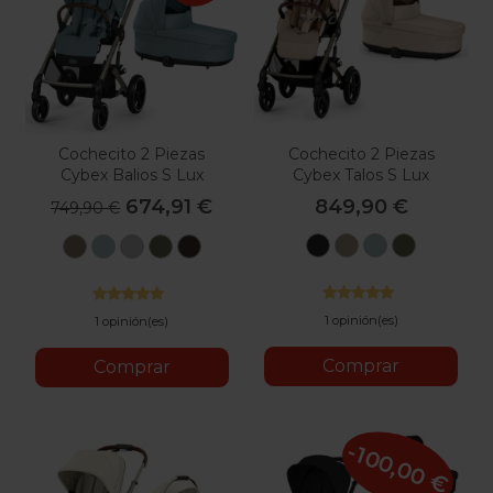
Cochecito 2 Piezas
Cochecito 2 Piezas
Cybex Balios S Lux
Cybex Talos S Lux
674,91 €
849,90 €
749,90 €
Moon
Almond
Stormy
Moss
Seashell
Stormy
Stone
Moss
Chocolate
Black
Beige
Blue
Green
Beige
Blue
Grey
Green
Brown
1 opinión(es)
1 opinión(es)
Comprar
Comprar
-100,00 €