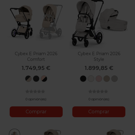
Cybex E Priam 2026
Cybex E Priam 2026
Comfort
Style
1.749,95 €
1.899,85 €
Matt
Matt
Rosegold
Sepia
Off
Peach
Cozy
City
Black
Black
-
Black
White
Pink
Beige
Grey
-
-
Sepia
Cozy
Sepia
Black
0 opinión(es)
0 opinión(es)
Beige
Black
Comprar
Comprar