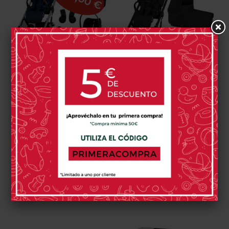
Cybex Balios S Lux Pack
Cybex Balios S Lux +
XL Con Cloud G I-Size
Cybex Sirona Gi I-Size
Plus
1.229,95 €
1.149,85 €
1.389,95 €
Magic
Seashell
Stormy
Stone
Moss
Moon
Almond
Stormy
Stone
Moon
Seashell
Stormy
Black
Beige
Blue
Grey
Green
Black
Beige
Blue
Grey
Black
Beige
Blue
Stone
Grey
0 opinión(es)
0 opinión(es)
Comprar
Comprar