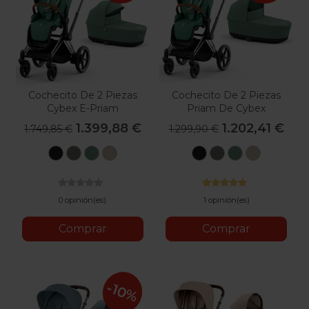
Cochecito De 2 Piezas
Cochecito De 2 Piezas
Cybex E-Priam
Priam De Cybex
1.399,88 €
1.202,41 €
1.749,85 €
1.299,90 €
Sepia
Mirage
Leaf
Cozy
Sepia
Mirage
Leaf
Cozy
Black
Grey
Green
Beige
Black
Grey
Green
Beige
0 opinión(es)
1 opinión(es)
Comprar
Comprar
-10%