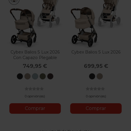
Cybex Balios S Lux 2026
Cybex Balios S Lux 2026
Con Capazo Plegable
749,95 €
699,95 €
Moon
Almond
Stormy
Moss
Chocolate
Moon
Almond
Black
Beige
Blue
Green
Brown
Black
Beige
0 opinión(es)
0 opinión(es)
Comprar
Comprar