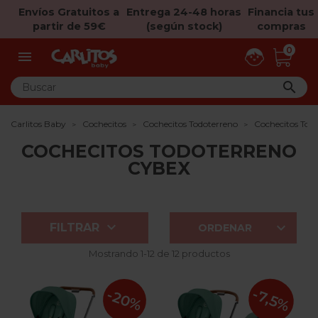
Envíos Gratuitos a
Entrega 24-48 horas
Financia tus
partir de 59€
(según stock)
compras
0


Carlitos Baby
Cochecitos
Cochecitos Todoterreno
Cochecitos Tod
COCHECITOS TODOTERRENO
CYBEX


FILTRAR
ORDENAR
Mostrando 1-12 de 12 productos
-7,5%
-20%