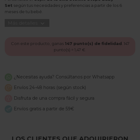
Set
según tus necesidades y preferencias a partir de los 6
meses de tu bebé.
expand_more
Más detalles
Con este producto, ganas
147
punto(s) de fidelidad
.
147
punto(s) =
1,47 €
.
¿Necesitas ayuda? Consúltanos por Whatsapp
Envíos 24-48 horas (según stock)
Disfruta de una compra fácil y segura
Envíos gratis a partir de 59€
LOS CLIENTES QUE ADQUIRIERON