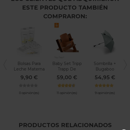
ESTE PRODUCTO TAMBIÉN
COMPRARON:
Bolsas Para
Baby Set Tripp
Sombrilla +
B
Leche Materna
Trapp De
Bugaboo
Medela
Stokke
9,90 €
59,00 €
54,95 €
0 opinión(es)
11 opinión(es)
9 opinión(es)
PRODUCTOS RELACIONADOS