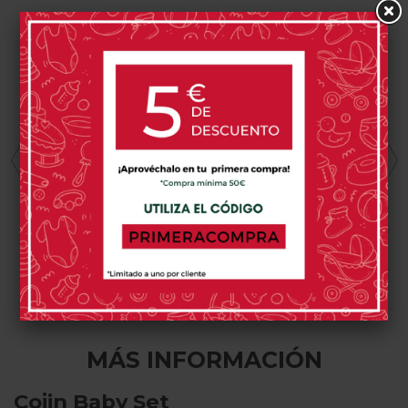
MUEBLES ROS
STOKKE
ROSY FUENTES
Torre De
Plato Con
Funda Para
Aprendizaje Ros
Bandeja De
Biberón Rosy
Silicona EZPZ
Fuentes Basic
29,00 €
23,55 €
By Stokke Tripp
Trapp
0 opinión(es)
0 opinión(es)
0 opinión(es)
MÁS INFORMACIÓN
Cojin Baby Set