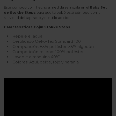
Este cómodo cojín hecho a medida se instala en el
Baby Set
de Stokke Steps
para que tu bebé esté cómodo con la
suavidad del tapizado y el estilo adicional.
Características Cojín Stokke Steps
Repele el agua
Certificado Oeko-Tex Standard 100
Composición: 65% poliéster, 35% algodón
Composición relleno: 100% poliéster
Lavable a máquina 40ºC
Colores: Azul, beige, rojo y naranja.