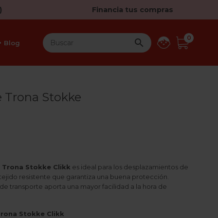
)
Financia tus compras
0

Blog
e Trona Stokke
a Trona Stokke Clikk
es ideal para los desplazamientos de
 tejido resistente que garantiza una buena protección.
 transporte aporta una mayor facilidad a la hora de
rona Stokke Clikk