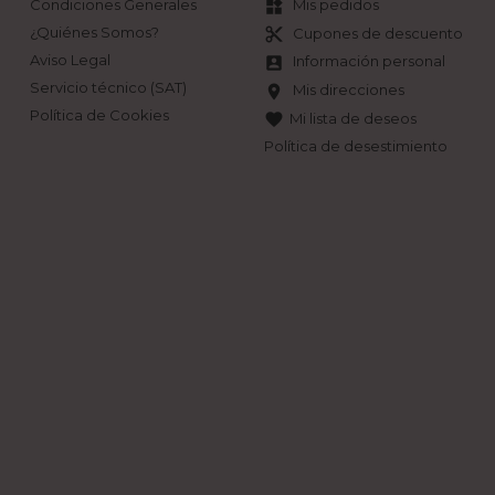
Condiciones Generales
Mis pedidos
widgets
¿Quiénes Somos?
Cupones de descuento
content_cut
Aviso Legal
Información personal
account_box
Servicio técnico (SAT)
Mis direcciones
location_on
Política de Cookies
Mi lista de deseos
favorite
Política de desestimiento