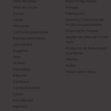
Sillas de paseo
Black Friday bebés
Sillas de coche
Rebajas
Tronas
Fidelización
Cunas
Sorteos y Concursos de
Productos para Bebés
Minicunas
Financiación Sequra
Colchones para cunas
Alquiler de Sillas de Coche
Bañeras para bebés
Gijón
Sacos bebé
Productos de Bebés para
Bugaboo
Guarderías
Jane
Ofertas
Stokke
Outlet
Easywalker
Visita nuestro Blog
Babyzen
Cambrass
Cochecitos Joolz
Cybex
Emmaljunga
Inglesina