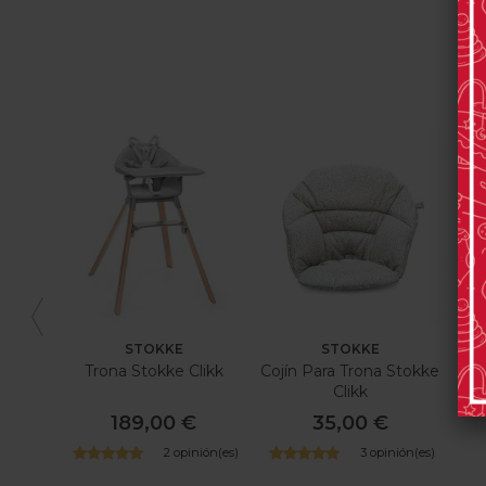
STOKKE
STOKKE
Trona Stokke Clikk
Cojín Para Trona Stokke
Clikk
189,00 €
35,00 €
2 opinión(es)
3 opinión(es)