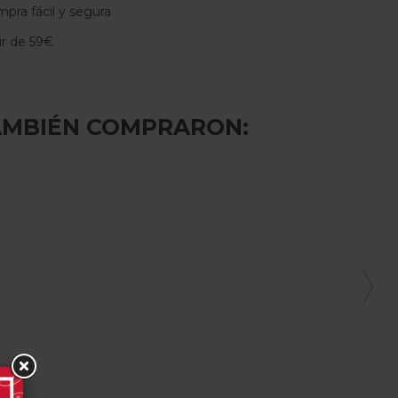
pra fácil y segura
tir de 59€
AMBIÉN COMPRARON: