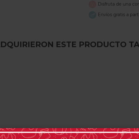
Disfruta de una com
Envíos gratis a par
 ADQUIRIERON ESTE PRODUCTO T