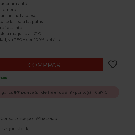
almacenamiento
al hombro
ara un fácil acceso
arados para las patas
reflectante
vable a máquina a 40ºC
idad, sin PFC y con 100% poliéster
favorite_border
COMPRAR
ras
, ganas
87
punto(s) de fidelidad
.
87
punto(s) =
0,87 €
.
 Consúltanos por Whatsapp
 (según stock)