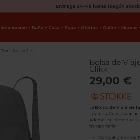
Entrega 24-48 horas (según stock
Alimentación
Baño
Casa
Ropa
Ofertas
Outlet
Marcas
e Trona Stokke Clikk
Bolsa de Viaj
Clikk
29,00 €
La
Bolsa de Viaje de l
la familia. Cuenta con un
Además, su cómoda asa de
transportarla.
Compatible con la
T