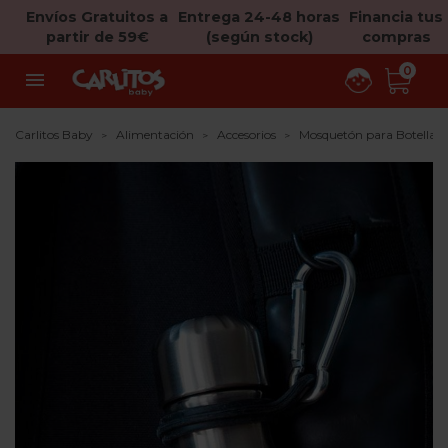
Envíos Gratuitos a
Entrega 24-48 horas
Financia tus
partir de 59€
(según stock)
compras
0

Carlitos Baby
Alimentación
Accesorios
Mosquetón para Botellas C