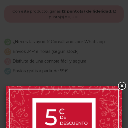
Con este producto, ganas
12
punto(s) de fidelidad
.
12
punto(s) =
0,12 €
.
¿Necesitas ayuda? Consúltanos por Whatsapp
Envíos 24-48 horas (según stock)
Disfruta de una compra fácil y segura
Envíos gratis a partir de 59€
PRODUCTOS RELACIONADOS