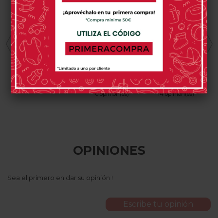
MUEBLES ROS
STOKKE
STOKKE
Torre De
Stokke Tripp
Cojín Tripp Trapp
Aprendizaje Ros
Trapp Baby Set
De Stokke
2
59,00 €
49,00 €
0 opinión(es)
0 opinión(es)
14 opinión(es)
OPINIONES
Sea el primero en dar su opinión !
Escribe tu opinión