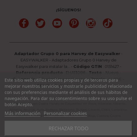
¡SÍGUENOS!
Facebook
Twitter
YouTube
Pinterest
Instagram
TikTok
Adaptador Grupo 0 para Harvey de Easywalker
-
EASYWALKER
-
Adaptadores Grupo 0 Harvey de
Easywalker para instalar la...
-
Código GTIN
:
0131427 -
Referencia producto
:
EHA13086
-
Texto
:
Nuevo
-
Categoría
:
Adaptadores cochecitos
-
Precio
:
44.99
€ -
Este sitio web utiliza cookies propias y de terceros para
Stock
: Falta de existencias
mejorar nuestros servicios y mostrarle publicidad relacionada
con sus preferencias mediante el análisis de sus hábitos de
navegación. Para dar su consentimiento sobre su uso pulse el
botón Acepto.
Adaptador Grupo 0 para Harvey de Easywalker en Álava, Albacete, Alicante,
Almería, Asturias, Avila, Badajoz, Barcelona, Burgos, Cáceres, Cádiz, Cantabria,
Más información
Personalizar cookies
Castellón, Ciudad Real, Córdoba, La Coruña, La Rioja, Cuenca, Girona,
Granada, Guadalajara, Guipuzcoa, Huelva, Huesca, Jaen, León, Lleida, Lugo,
RECHAZAR TODO
Madrid, Málaga, Murcia, Navarra, Orense, Palencia, Pontevedra, Rioja,
Salamanca, Segovia, Sevilla, Soria, Tarragona, Teruel, Toledo, Valencia,