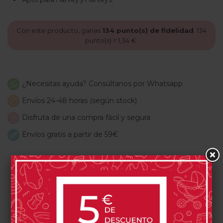
Con este producto, ganas
134
punto(s) de fidelidad
.
134
punto(s) =
1,34 €
.
¿Necesitas ayuda? Consúltanos por Whatsapp
Envíos 24-48 horas (según stock)
Disfruta de una compra fácil y segura
Envíos gratis a partir de 59€
PRODUCTOS RELACIONADOS