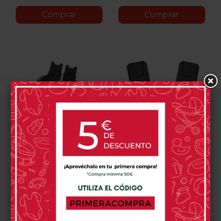
Comprar
Comprar
Adaptadores Superiores
Inglesina Electa
Uppababy Vista
Adaptadores Grupo 0
30,00 €
35,00 €
0 opinión(es)
0 opinión(es)