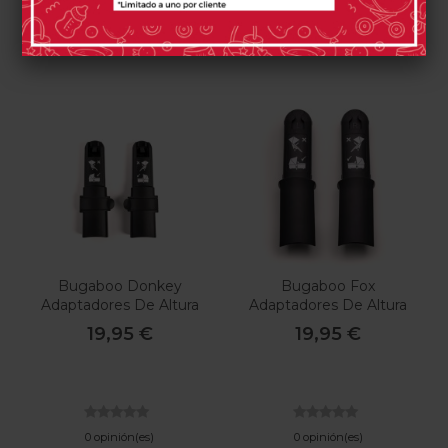
Comprar
Comprar
Bugaboo Donkey
Bugaboo Fox
Adaptadores De Altura
Adaptadores De Altura
19,95 €
19,95 €
0 opinión(es)
0 opinión(es)