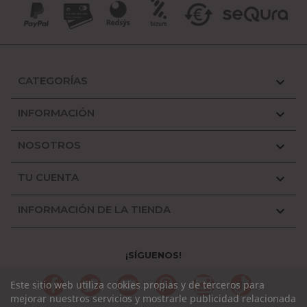
CATEGORÍAS

INFORMACIÓN

NOSOTROS

TU CUENTA

INFORMACIÓN DE LA TIENDA

¡SÍGUENOS!
Facebook
Twitter
YouTube
Pinterest
Instagram
TikTok
Este sitio web utiliza cookies propias y de terceros para
mejorar nuestros servicios y mostrarle publicidad relacionada