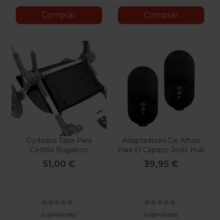
Comprar
Comprar
Dydados Tapa Para
Adaptadores De Altura
Cestilla Bugaboo
Para El Capazo Joolz Hub
Camaleon
2
51,00 €
39,95 €
0 opinión(es)
0 opinión(es)