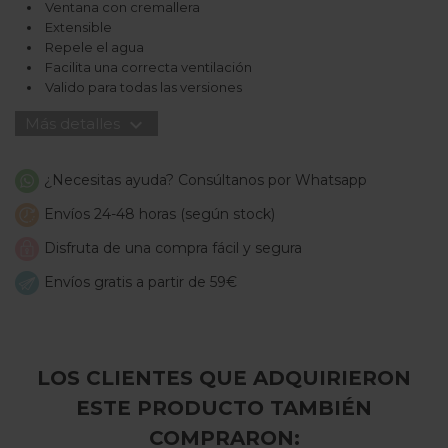
Ventana con cremallera
Extensible
Repele el agua
Facilita una correcta ventilación
Valido para todas las versiones
expand_more
Más detalles
¿Necesitas ayuda? Consúltanos por Whatsapp
Envíos 24-48 horas (según stock)
Disfruta de una compra fácil y segura
Envíos gratis a partir de 59€
LOS CLIENTES QUE ADQUIRIERON
ESTE PRODUCTO TAMBIÉN
COMPRARON: