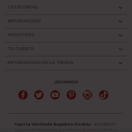
CATEGORÍAS

INFORMACIÓN

NOSOTROS

TU CUENTA

INFORMACIÓN DE LA TIENDA

¡SÍGUENOS!
Facebook
Twitter
YouTube
Pinterest
Instagram
TikTok
Capota Ventilada Bugaboo Donkey
-
BUGABOO
-
Capota Ventilada para el cochecito Bugaboo Donkey