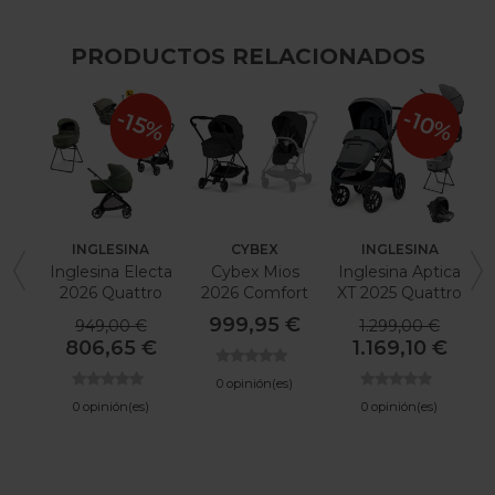
PRODUCTOS RELACIONADOS
-10%
-15%
INGLESINA
CYBEX
INGLESINA
Inglesina Electa
Cybex Mios
Inglesina Aptica
2026 Quattro
2026 Comfort
XT 2025 Quattro
999,95 €
949,00 €
1.299,00 €
806,65 €
1.169,10 €
0 opinión(es)
0 opinión(es)
0 opinión(es)