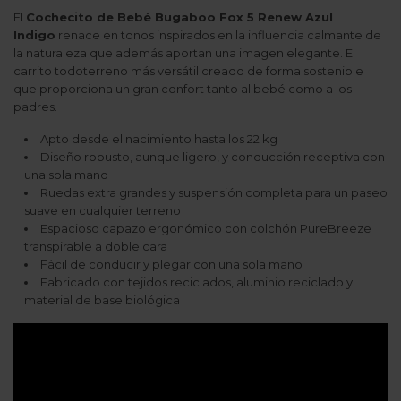
El
Cochecito de Bebé Bugaboo Fox 5 Renew Azul
Indigo
renace en tonos inspirados en la influencia calmante de
la naturaleza que además aportan una imagen elegante. El
carrito todoterreno más versátil creado de forma sostenible
que proporciona un gran confort tanto al bebé como a los
padres.
Apto desde el nacimiento hasta los 22 kg
Diseño robusto, aunque ligero, y conducción receptiva con
una sola mano
Ruedas extra grandes y suspensión completa para un paseo
suave en cualquier terreno
Espacioso capazo ergonómico con colchón PureBreeze
transpirable a doble cara
Fácil de conducir y plegar con una sola mano
Fabricado con tejidos reciclados, aluminio reciclado y
material de base biológica