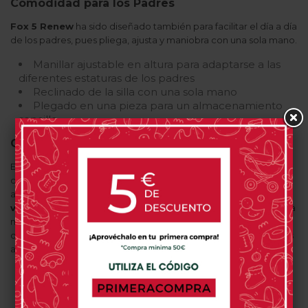
Comodidad para los Padres
Fox 5 Renew
ha sido diseñado también para facilitar el día a día
de los padres, pues pliega, ajusta y maniobra con una sola mano.
Manillar ajustable en altura para adaptarse a las
diferentes estaturas de los padres
Reclinado de la silla con una sola mano
Plegado en una pieza para un almacenamiento
sencillo
Comodidad y Confort para el Bebé
El
cochecito Bugaboo Fox 5 Renew
está equipado con un
capazo espacioso apto para todo el año que crea un ambiente
acogedor para el recién nacido. Se trata de un
capazo con
ventanas de ventilación
para una correcta aireación en cada
momento. Además
incorpora un bolsillo en el cubrepiés
que resulta ideal para guardar de manera sencilla tus pequeños
artículos.