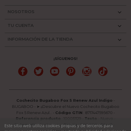
NOSOTROS

TU CUENTA

INFORMACIÓN DE LA TIENDA

¡SÍGUENOS!
Facebook
Twitter
YouTube
Pinterest
Instagram
TikTok
Cochecito Bugaboo Fox 5 Renew Azul Indigo
-
BUGABOO
-
➤ ¡¡Descubre el Nuevo Cochecito Bugaboo
Fox 5 Renew Azul...
-
Código GTIN
:
8717447595670 -
Referencia producto
:
100051129
-
Texto
:
Nuevo
-
Categoría
:
Cochecitos
-
Precio
:
1299.00
€ -
Stock
:
Este sitio web utiliza cookies propias y de terceros para
Disponible