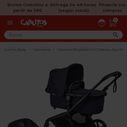
Envíos Gratuitos a
Entrega 24-48 horas
Financia tus
partir de 59€
(según stock)
compras
0


Carlitos Baby
Cochecitos
Cochecito Bugaboo Fox 5 Renew Azul Indi