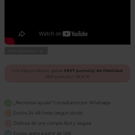
expand_more
Más detalles
Con este producto, ganas
3897
punto(s) de fidelidad
.
3897
punto(s) =
38,97 €
.
¿Necesitas ayuda? Consúltanos por Whatsapp
Envíos 24-48 horas (según stock)
Disfruta de una compra fácil y segura
Envíos gratis a partir de 59€