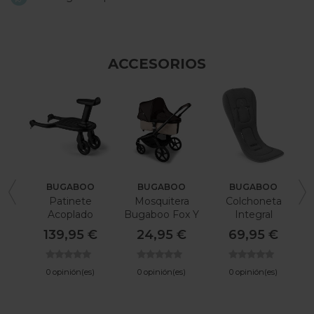
ACCESORIOS
BUGABOO
BUGABOO
BUGABOO
Patinete
Mosquitera
Colchoneta
Acoplado
Bugaboo Fox Y
Integral
B
Bugaboo
Bugaboo
Ventilada
139,95 €
24,95 €
69,95 €
Donkey
Bugaboo Fox 5
Renew
0 opinión(es)
0 opinión(es)
0 opinión(es)