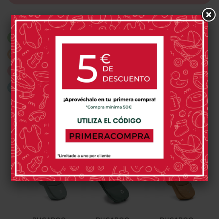
¿Necesitas ayuda? Consúltanos por Whatsapp
Envíos 24-48 horas (según stock)
Disfruta de una compra fácil y segura
Envíos gratis a partir de 59€
PRODUCTOS RELACIONADOS
-15%
-15%