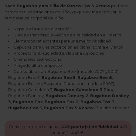
Saco Bugaboo para Silla de Paseo Fox 5 Renew
perfecto
para todas las estaciones del año, ya que ayuda a regular la
temperatura corporal del niño.
Repele el agua en el exterior
Suave y transpirable vellón de alta calidad en el interior
Elementos reflectantes para una mejor visibilidad
Capucha para una protección adicional contra el viento
Protector anti-suciedad en la zona de los pies
Cremallera bidireccional
Plegado ultra compacto
Compatible con: Bugaboo Bee (modelo 2007 y 2010),
Bugaboo Bee 3,
Bugaboo Bee 5
,
Bugaboo Bee 6
,
Bugaboo Buffalo, Bugaboo Cameleon (modelo 2007),
Bugaboo Cameleon 3,
Bugaboo Cameleon 3 Plus
,
Bugaboo Donkey,
Bugaboo Donkey 2
,
Bugaboo Donkey
3
,
Bugaboo Fox
,
Bugaboo Fox 2
,
Bugaboo Fox 3
,
Bugaboo Fox 5
,
Bugaboo Fox 5 Renew
, Bugaboo Runner
Con este producto, ganas
449
punto(s) de fidelidad
.
449
punto(s) =
4,49 €
.