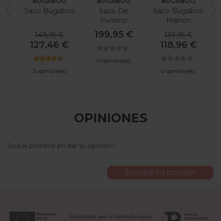
BUGABOO
BUGABOO
BUGABOO
Saco Bugaboo
Saco De
Saco Bugaboo
Invierno
Marrón
Bugaboo Alto
Caramelo
199,95 €
149,95 €
139,95 €
Rendimiento
127,46 €
118,96 €
0 opinión(es)
3 opinión(es)
0 opinión(es)
OPINIONES
Sea el primero en dar su opinión !
Escribe tu opinión