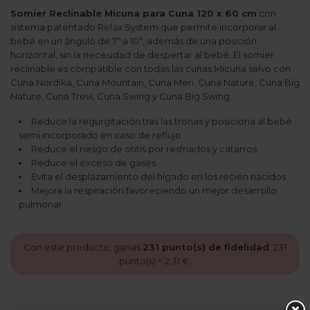
Somier Reclinable Micuna para Cuna 120 x 60 cm
con
sistema patentado Relax System que permite incorporar al
bebé en un ángulo de 7º a 10º, además de una posición
horizontal, sin la necesidad de despertar al bebé. El somier
reclinable es compatible con todas las cunas Micuna salvo con
Cuna Nordika, Cuna Mountain, Cuna Meri, Cuna Nature, Cuna Big
Nature, Cuna Trevi, Cuna Swing y Cuna Big Swing.
Reduce la regurgitación tras las tronas y posiciona al bebé
semi incorporado en caso de reflujo
Reduce el riesgo de otitis por resfriados y catarros
Reduce el exceso de gases
Evita el desplazamiento del hígado en los recién nacidos
Mejora la respiración favoreciendo un mejor desarrollo
pulmonar
Con este producto, ganas
231
punto(s) de fidelidad
.
231
punto(s) =
2,31 €
.