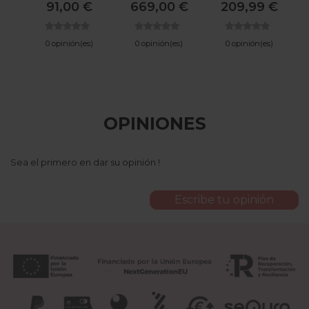
91,00 €
669,00 €
209,99 €
MICUNA
Armonía
0 opinión(es)
0 opinión(es)
0 opinión(es)
OPINIONES
Sea el primero en dar su opinión !
Escribe tu opinión