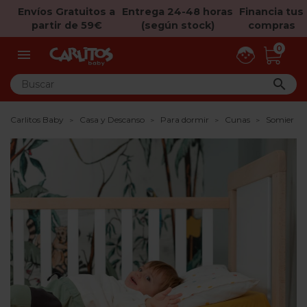
Envíos Gratuitos a
Entrega 24-48 horas
Financia tus
partir de 59€
(según stock)
compras
0


Carlitos Baby
Casa y Descanso
Para dormir
Cunas
Somier Re