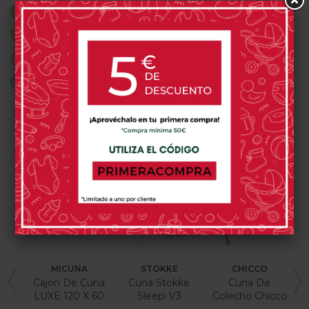
¿Necesitas ayuda? Consúltanos por Whatsapp
Envíos 24-48 horas (según stock)
Disfruta de una compra fácil y segura
Envíos gratis a partir de 59€
PRODUCTOS RELACIONADOS
MICUNA
STOKKE
CHICCO
Cajón De Cuna
Cuna Stokke
Cuna De
LUXE 120 X 60
Sleepi V3
Colecho Chicco
Cm De
Next2Me