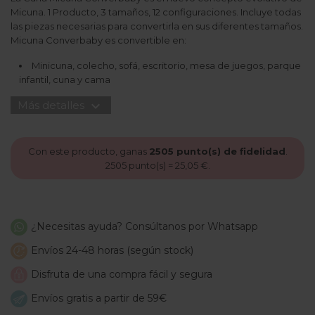
Micuna. 1 Producto, 3 tamaños, 12 configuraciones. Incluye todas
las piezas necesarias para convertirla en sus diferentes tamaños.
Micuna Converbaby es convertible en:
Minicuna, colecho, sofá, escritorio, mesa de juegos, parque
infantil, cuna y cama
expand_more
Más detalles
Con este producto, ganas
2505
punto(s) de fidelidad
.
2505
punto(s) =
25,05 €
.
¿Necesitas ayuda? Consúltanos por Whatsapp
Envíos 24-48 horas (según stock)
Disfruta de una compra fácil y segura
Envíos gratis a partir de 59€