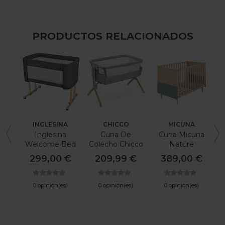
PRODUCTOS RELACIONADOS
INGLESINA
CHICCO
MICUNA
Inglesina
Cuna De
Cuna Micuna
C
Welcome Bed
Colecho Chicco
Nature
Next2Me
299,00 €
209,99 €
389,00 €
Armonía
0 opinión(es)
0 opinión(es)
0 opinión(es)