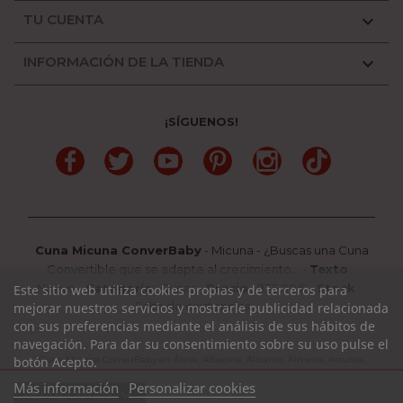
TU CUENTA

INFORMACIÓN DE LA TIENDA

¡SÍGUENOS!
Facebook
Twitter
YouTube
Pinterest
Instagram
TikTok
Cuna Micuna ConverBaby
-
Micuna
-
¿Buscas una Cuna
Convertible que se adapte al crecimiento...
-
Texto
:
Nuevo
-
Categoría
:
Cunas
-
Precio
:
835.00
€ -
Stock
:
Este sitio web utiliza cookies propias y de terceros para
Falta de existencias
mejorar nuestros servicios y mostrarle publicidad relacionada
con sus preferencias mediante el análisis de sus hábitos de
navegación. Para dar su consentimiento sobre su uso pulse el
botón Acepto.
Cuna Micuna ConverBaby en Álava, Albacete, Alicante, Almería, Asturias,
Avila, Badajoz, Barcelona, Burgos, Cáceres, Cádiz, Cantabria, Castellón, Ciudad
Más información
Personalizar cookies
expand_more
Ver opciones
Real, Córdoba, La Coruña, La Rioja, Cuenca, Girona, Granada, Guadalajara,