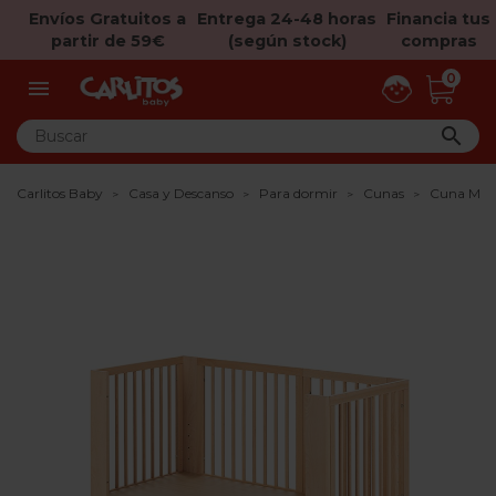
Envíos Gratuitos a
Entrega 24-48 horas
Financia tus
partir de 59€
(según stock)
compras
0


Carlitos Baby
Casa y Descanso
Para dormir
Cunas
Cuna Mic