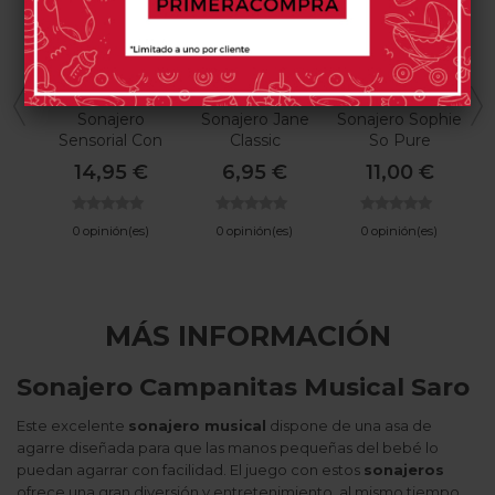
DONE BY DEER
JANE
SOPHIE LA GIRAFE
Sonajero
Sonajero Jane
Sonajero Sophie
Sensorial Con
Classic
So Pure
Anilla Done By
Naturings
14,95 €
6,95 €
11,00 €
Deer Elphee
0 opinión(es)
0 opinión(es)
0 opinión(es)
MÁS INFORMACIÓN
Sonajero Campanitas Musical Saro
Este excelente
sonajero musical
dispone de una asa de
agarre diseñada para que las manos pequeñas del bebé lo
puedan agarrar con facilidad. El juego con estos
sonajeros
ofrece una gran diversión y entretenimiento, al mismo tiempo