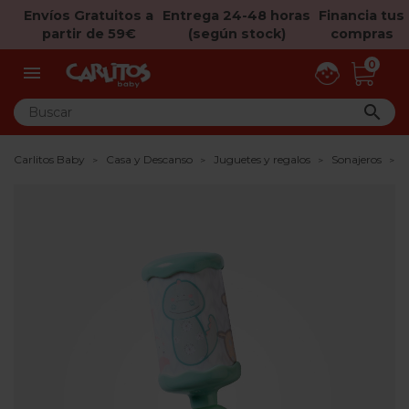
Envíos Gratuitos a
Entrega 24-48 horas
Financia tus
partir de 59€
(según stock)
compras
0


Carlitos Baby
Casa y Descanso
Juguetes y regalos
Sonajeros
S