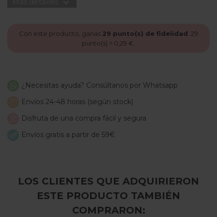
expand_more
Más detalles
Con este producto, ganas
29
punto(s) de fidelidad
.
29
punto(s) =
0,29 €
.
¿Necesitas ayuda? Consúltanos por Whatsapp
Envíos 24-48 horas (según stock)
Disfruta de una compra fácil y segura
Envíos gratis a partir de 59€
LOS CLIENTES QUE ADQUIRIERON
ESTE PRODUCTO TAMBIÉN
COMPRARON: