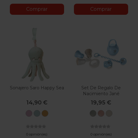
Comprar
Comprar
Sonajero Saro Happy Sea
Set De Regalo De
Nacimiento Jané
14,90 €
19,95 €
Rosa
Menta
Mostaza
T49
T51
T52
Aquarel
Boho
Bronze
Blue
Pink
0 opinión(es)
0 opinión(es)