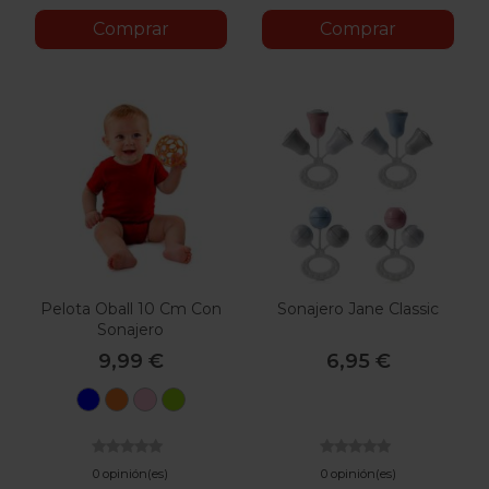
Comprar
Comprar
Pelota Oball 10 Cm Con
Sonajero Jane Classic
Sonajero
9,99 €
6,95 €
Azul
Naranja
Rosa
Verde
0 opinión(es)
0 opinión(es)