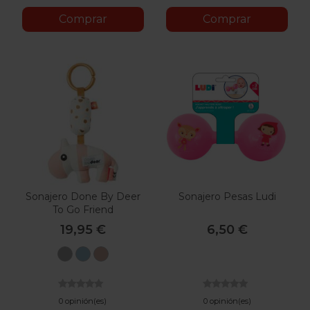
Comprar
Comprar
Sonajero Done By Deer
Sonajero Pesas Ludi
To Go Friend
19,95 €
6,50 €
Gris
Azul
Rosa
0 opinión(es)
0 opinión(es)