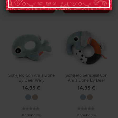
Comprar
Comprar
Sonajero Con Anilla Done
Sonajero Sensorial Con
By Deer Wally
Anilla Done By Deer
Elphee
14,95 €
14,95 €
Azul
Rosa
Azul
Rosa
0 opinión(es)
0 opinión(es)