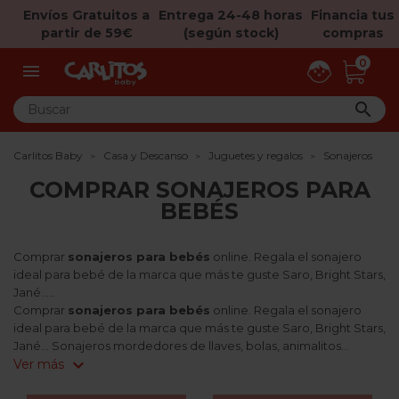
Envíos Gratuitos a
Entrega 24-48 horas
Financia tus
partir de 59€
(según stock)
compras
0


Carlitos Baby
Casa y Descanso
Juguetes y regalos
Sonajeros
COMPRAR SONAJEROS PARA
BEBÉS
Comprar
sonajeros para bebés
online. Regala el sonajero
ideal para bebé de la marca que más te guste Saro, Bright Stars,
Jané.....
Comprar
sonajeros para bebés
online. Regala el sonajero
ideal para bebé de la marca que más te guste Saro, Bright Stars,
Jané... Sonajeros mordedores de llaves, bolas, animalitos...
expand_more
Ver más