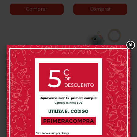
Comprar
Comprar
Sonajero Sensorial Done
Pack De Sonajeros
By Deer
Sensoriales Done By
Deer Lalee
13,95 €
44,95 €
0 opinión(es)
0 opinión(es)