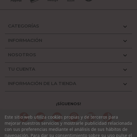
CATEGORÍAS

INFORMACIÓN

NOSOTROS

TU CUENTA

INFORMACIÓN DE LA TIENDA

¡SÍGUENOS!
Facebook
Twitter
YouTube
Pinterest
Instagram
TikTok
Este sitio web utiliza cookies propias y de terceros para
mejorar nuestros servicios y mostrarle publicidad relacionada
con sus preferencias mediante el análisis de sus hábitos de
navegación. Para dar su consentimiento sobre su uso pulse el