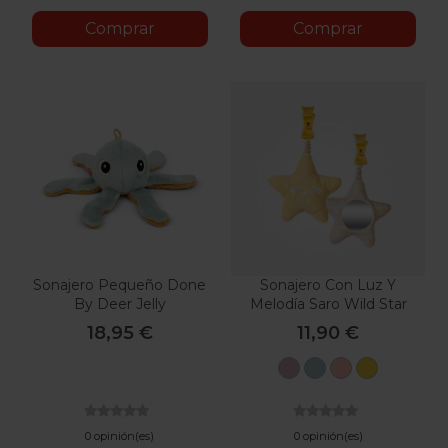
Comprar
Comprar
Sonajero Pequeño Done
Sonajero Con Luz Y
By Deer Jelly
Melodía Saro Wild Star
18,95 €
11,90 €
Gris
Menta
Salmón
Amarillo
0 opinión(es)
0 opinión(es)