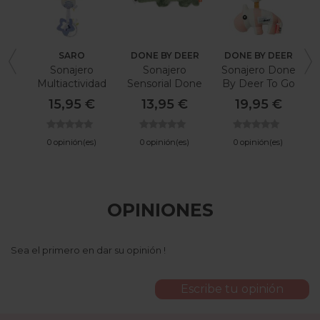
SARO
DONE BY DEER
DONE BY DEER
Sonajero
Sonajero
Sonajero Done
Multiactividad
Sensorial Done
By Deer To Go
Saro Sweet
By Deer
Friend
E
15,95 €
13,95 €
19,95 €
Dreamers
0 opinión(es)
0 opinión(es)
0 opinión(es)
OPINIONES
Sea el primero en dar su opinión !
Escribe tu opinión