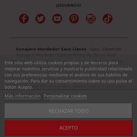
¡SÍGUENOS!
Facebook
Twitter
YouTube
Pinterest
Instagram
TikTok
Sonajero Mordedor Saro Llaves
-
Saro
-
Divertido
Sonajero Mordedor Saro en forma de Llaves ideal...
-
Texto
:
Nuevo
-
Categoría
:
Sonajeros
-
Precio
:
7.90
€ -
Este sitio web utiliza cookies propias y de terceros para
Stock
: Falta de existencias
mejorar nuestros servicios y mostrarle publicidad relacionada
con sus preferencias mediante el análisis de sus hábitos de
navegación. Para dar su consentimiento sobre su uso pulse el
botón Acepto.
Sonajero Mordedor Saro Llaves en Álava, Albacete, Alicante, Almería, Asturias,
Avila, Badajoz, Barcelona, Burgos, Cáceres, Cádiz, Cantabria, Castellón, Ciudad
Más información
Personalizar cookies
expand_more
Ver opciones
Real, Córdoba, La Coruña, La Rioja, Cuenca, Girona, Granada, Guadalajara,
Guipuzcoa, Huelva, Huesca, Jaen, León, Lleida, Lugo, Madrid, Málaga, Murcia,
favorite_border
RECHAZAR TODO
Navarra, Orense, Palencia, Pontevedra, Rioja, Salamanca, Segovia, Sevilla,
COMPRAR
Soria, Tarragona, Teruel, Toledo, Valencia, Valladolid, Vizcaya, Zamora,
Zaragoza.
Consulte Disponibilidad y Plazo de Entrega al 985 394 939 /
ACEPTO
WhatsApp 684 604 729