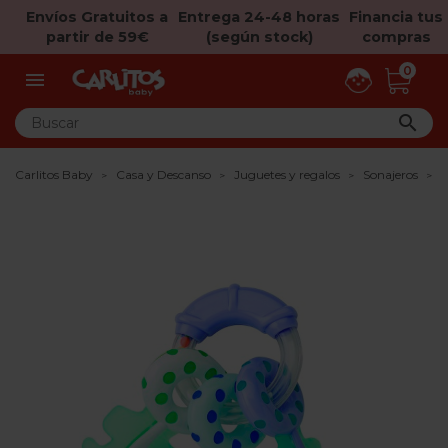
Envíos Gratuitos a
Entrega 24-48 horas
Financia tus
partir de 59€
(según stock)
compras
0


Carlitos Baby
Casa y Descanso
Juguetes y regalos
Sonajeros
S