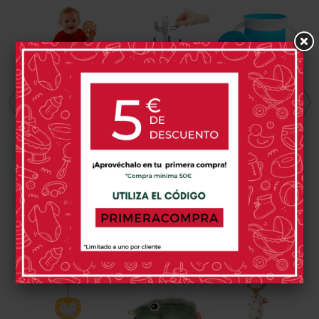
Pelota Oball 10
Escurre
Taza Antigoteo
Cm Con
Biberones
Munchkin
Sonajero
Compacto
Miracle 360 Con
9,99 €
20,50 €
13,50 €
Babymoov
Asas Y Tapa
0 opinión(es)
1 opinión(es)
0 opinión(es)
PRODUCTOS RELACIONADOS