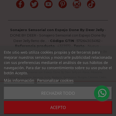
Facebook
Twitter
YouTube
Pinterest
Instagram
TikTok
Sonajero Sensorial con Espejo Done By Deer Jelly
-
DONE BY DEER
-
Sonajero Sensorial con Espejo Done By
Deer Jelly lleno de...
-
Código GTIN
:
5712643034162 -
Referencia producto
:
4323572
-
Texto
:
Nuevo
-
Categoría
:
Sonajeros
-
Precio
:
19.95
€ -
Stock
: Falta de
Este sitio web utiliza cookies propias y de terceros para
existencias
mejorar nuestros servicios y mostrarle publicidad relacionada
con sus preferencias mediante el análisis de sus hábitos de
navegación. Para dar su consentimiento sobre su uso pulse el
botón Acepto.
Sonajero Sensorial con Espejo Done By Deer Jelly en Álava, Albacete,
Alicante, Almería, Asturias, Avila, Badajoz, Barcelona, Burgos, Cáceres, Cádiz,
Más información
Personalizar cookies
Cantabria, Castellón, Ciudad Real, Córdoba, La Coruña, La Rioja, Cuenca,
Girona, Granada, Guadalajara, Guipuzcoa, Huelva, Huesca, Jaen, León, Lleida,
favorite_border
RECHAZAR TODO
Lugo, Madrid, Málaga, Murcia, Navarra, Orense, Palencia, Pontevedra, Rioja,
COMPRAR
Salamanca, Segovia, Sevilla, Soria, Tarragona, Teruel, Toledo, Valencia,
Valladolid, Vizcaya, Zamora, Zaragoza.
Consulte Disponibilidad y Plazo de Entrega al 985 394 939 /
ACEPTO
WhatsApp 684 604 729