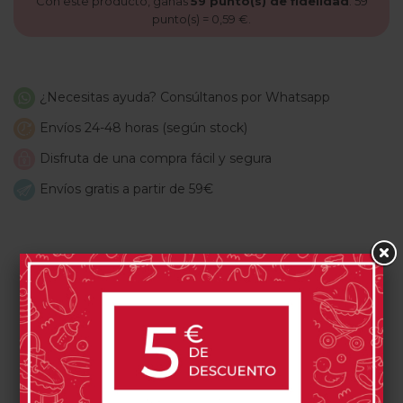
Con este producto, ganas
59
punto(s) de fidelidad
.
59
punto(s) =
0,59 €
.
¿Necesitas ayuda? Consúltanos por Whatsapp
Envíos 24-48 horas (según stock)
Disfruta de una compra fácil y segura
Envíos gratis a partir de 59€
PRODUCTOS RELACIONADOS