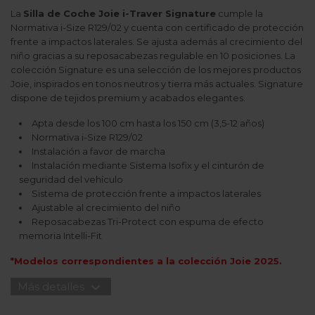
La
Silla de Coche Joie i-Traver Signature
cumple la
Normativa i-Size R129/02 y cuenta con certificado de protección
frente a impactos laterales. Se ajusta además al crecimiento del
niño gracias a su reposacabezas regulable en 10 posiciones. La
colección Signature es una selección de los mejores productos
Joie, inspirados en tonos neutros y tierra más actuales. Signature
dispone de tejidos premium y acabados elegantes.
Apta desde los 100 cm hasta los 150 cm (3,5-12 años)
Normativa i-Size R129/02
Instalación a favor de marcha
Instalación mediante Sistema Isofix y el cinturón de
seguridad del vehículo
Sistema de protección frente a impactos laterales
Ajustable al crecimiento del niño
Reposacabezas Tri-Protect con espuma de efecto
memoria Intelli-Fit
*Modelos correspondientes a la colección Joie 2025.
expand_more
Más detalles