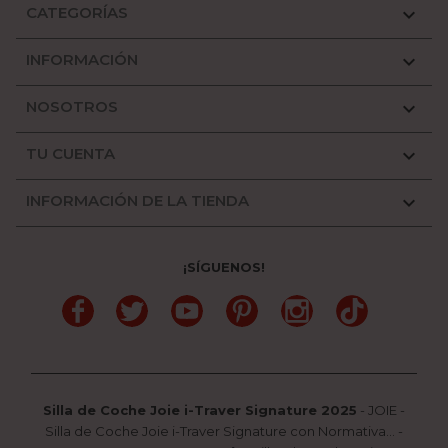
CATEGORÍAS

INFORMACIÓN

NOSOTROS

TU CUENTA

INFORMACIÓN DE LA TIENDA

¡SÍGUENOS!
Facebook
Twitter
YouTube
Pinterest
Instagram
TikTok
Silla de Coche Joie i-Traver Signature 2025
-
JOIE
-
Silla de Coche Joie i-Traver Signature con Normativa...
-