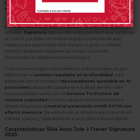
cinturón de seguridad
del vehículo.
Apta desde los 100
cm hasta los 150 cm
(3,5-12 años aproximadamente).
La
colección Signature
es una selección de los mejores
productos
Joie
, inspirados en tonos neutros y tierra más
actuales.
Signature
dispone de tejidos premium que combinan
el confort y la clase con mullidos tejidos y texturas de gran
calidad, para que el bebé esté siempre a gusto. Contiene
también acabados elegantes de chasis con pintura
electrostática y detalles en piel ecológica.
Proporciona una gran comodidad en todos los viajes, ya que
además de un
asiento regulable en profundidad
, está
equipada con un exclusivo
reposacabezas ajustable en 10
posiciones
para poder adaptarse a la altura del niño. Este
reposacabezas cuenta con el
Sistema Tri-Protect de
máxima seguridad
con tres capas de protección interna
lateral, incluyendo el
material patentado Intelli-FitTM con
efecto memoria
. De este modo se refuerza la protección en
cabeza, cuerpo y caderas frente a un posible impacto lateral.
Características Silla Auto Joie i-Traver Signature
2025