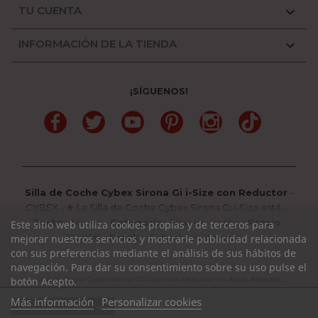
TU CUENTA

INFORMACIÓN DE LA TIENDA

¡SÍGUENOS!
Facebook
Twitter
YouTube
Pinterest
Instagram
TikTok
Silla de Coche Cybex Sirona Gi i-Size con Reductor
-
CYBEX
-
★ La Silla de Coche Cybex Sirona Gi i-Size está...
-
Texto
:
Nuevo
-
Categoría
:
Sillas de Coche
-
Precio
:
Este sitio web utiliza cookies propias y de terceros para
329.95
€ -
Stock
: Falta de existencias
mejorar nuestros servicios y mostrarle publicidad relacionada
con sus preferencias mediante el análisis de sus hábitos de
navegación. Para dar su consentimiento sobre su uso pulse el
Silla de Coche Cybex Sirona Gi i-Size con Reductor en Álava, Albacete,
botón Acepto.
Alicante, Almería, Asturias, Avila, Badajoz, Barcelona, Burgos, Cáceres, Cádiz,
Más información
Personalizar cookies
expand_more
Ver opciones
Cantabria, Castellón, Ciudad Real, Córdoba, La Coruña, La Rioja, Cuenca,