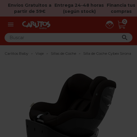
Envíos Gratuitos a
Entrega 24-48 horas
Financia tus
partir de 59€
(según stock)
compras
0


Carlitos Baby
Viaje
Sillas de Coche
Silla de Coche Cybex Sirona Gi