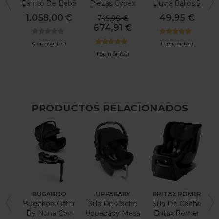
Carrito De Bebé
Piezas Cybex
Lluvia Balios S
C
Balios S Lux
De Cybex
1.058,00 €
49,95 €
749,90 €
674,91 €
0 opinión(es)
1 opinión(es)
1 opinión(es)
PRODUCTOS RELACIONADOS
BUGABOO
UPPABABY
BRITAX RÖMER
Bugaboo Otter
Silla De Coche
Silla De Coche
By Nuna Con
Uppababy Mesa
Britax Römer
C