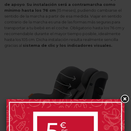
de apoyo
.
Su instalación será a contramarcha como
mínimo hasta los 76 cm
(15 meses), pudiendo cambiarse el
sentido de la marcha a partir de esa medida. Viajar en sentido
contrario de la marcha es una de las formas más seguras para
transportar a tu bebé en el coche. Obligatorio hasta los 76 cm y
recomendable durante el mayor tiempo posible, idealmente
hasta los 105 cm. Dicha instalación resulta realmente sencilla
gracias al
sistema de clic y los indicadores visuales.