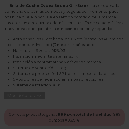
La
Silla de Coche Cybex Sirona Gi i-Size
está considerada
como una de las más cómodas y seguras del momento, pues
posibilita que el niño viaje en sentido contrario de la marcha
hasta los 105 cm. Cuanta además con un sinfín de características
innovadoras que garantizan el máximo confort y seguridad.
Apta desde los 61 cm hasta los 105 cm (desde los 40 cm con
cojín reductor. Incluido) (3 meses - 4 años aprox)
Normativa i-Size UN R129/03
Instalación mediante sistema Isofix
Instalación a contramarcha y a favor de marcha
Sistema de ventilación integral
Sistema de protección LSP frente a impactos laterales
5 Posiciones de reclinado en ambas direcciones
Sistema de rotación 360º
expand_more
Más detalles
Con este producto, ganas
989
punto(s) de fidelidad
.
989
punto(s) =
9,89 €
.