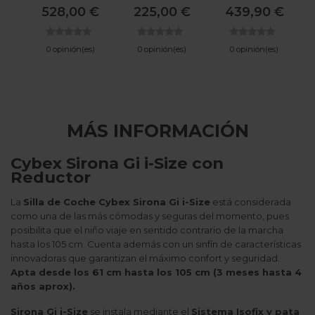
Base 360
I-Size
Dualfix Pro M
528,00 €
225,00 €
439,90 €
Style
0 opinión(es)
0 opinión(es)
0 opinión(es)
MÁS INFORMACIÓN
Cybex Sirona Gi i-Size con
Reductor
La
Silla de Coche Cybex Sirona Gi i-Size
está considerada
como una de las más cómodas y seguras del momento, pues
posibilita que el niño viaje en sentido contrario de la marcha
hasta los 105 cm. Cuenta además con un sinfín de características
innovadoras que garantizan el máximo confort y seguridad.
Apta desde los 61 cm hasta los 105 cm (3 meses hasta 4
años aprox).
Sirona Gi i-Size
se instala mediante el
Sistema Isofix y pata