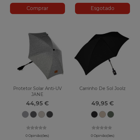
Comprar
Esgotado
Protetor Solar Anti-UV
Carrinho De Sol Joolz
JANE
44,95 €
49,95 €
U05
U06
Areia
Nuvem
Espaço
Sandy
Verde
cinza
Preto
U10
U81
Preto
Taupe
Floresta
escuro
Frio
0 Opinião(ões)
0 Opinião(ões)