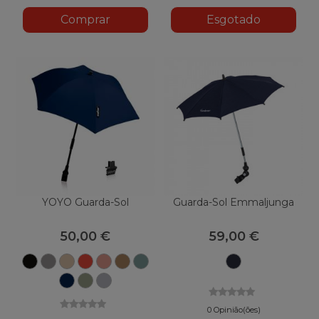
Comprar
Esgotado
YOYO Guarda-Sol
Guarda-Sol Emmaljunga
50,00 €
59,00 €
Preto
Rebanho
Taupe
Rede
Gengibre
Toffee
Aqua
Lounge
Marinha
Azul-
Azeitona
Pedra
marinho
0 Opinião(ões)