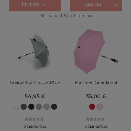


FILTRO
ORDEM
Mostrando 1-8 de 8 item(ns)
Guarda-Sol + BUGABOO
Maclaren Guarda-Sol
54,95 €
35,00 €
Branco
Floresta
Preto
Verde
Taupe
Azul
Escarlate
Rosa
Natural
Verde
da
acinzentado
do
Índigo
meia-
deserto
noite
0 Opinião(ões)
0 Opinião(ões)