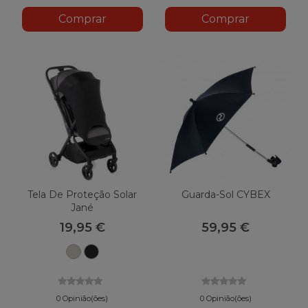
Comprar
Comprar
Tela De Proteção Solar
Guarda-Sol CYBEX
Jané
19,95 €
59,95 €
Areia
C01
U10
Preto
0 Opinião(ões)
0 Opinião(ões)