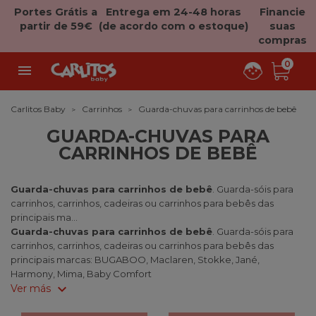
Portes Grátis a
Entrega em 24-48 horas
Financie
partir de 59€
(de acordo com o estoque)
suas
compras
0

Carlitos Baby
Carrinhos
Guarda-chuvas para carrinhos de bebê
GUARDA-CHUVAS PARA
CARRINHOS DE BEBÊ
Guarda-chuvas para carrinhos de bebê
. Guarda-sóis para
carrinhos, carrinhos, cadeiras ou carrinhos para bebês das
principais ma...
Guarda-chuvas para carrinhos de bebê
. Guarda-sóis para
carrinhos, carrinhos, cadeiras ou carrinhos para bebês das
principais marcas: BUGABOO, Maclaren, Stokke, Jané,
Harmony, Mima, Baby Comfort
expand_more
Ver más