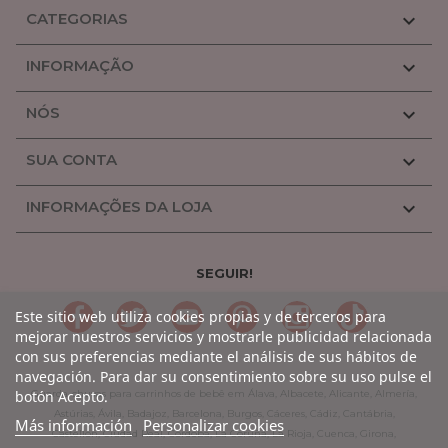
CATEGORIAS

INFORMAÇÃO

NÓS

SUA CONTA

INFORMAÇÕES DA LOJA

SEGUIR!
LinkedIn
Gorjeio
YouTube
Pinterest
Linkedin
TikTok
Este sitio web utiliza cookies propias y de terceros para
mejorar nuestros servicios y mostrarle publicidad relacionada
con sus preferencias mediante el análisis de sus hábitos de
navegación. Para dar su consentimiento sobre su uso pulse el
botón Acepto.
Guarda-chuvas para carrinhos de bebê em Álava, Albacete, Alicante, Almería,
Astúrias, Ávila, Badajoz, Barcelona, Burgos, Cáceres, Cádiz, Cantábria,
Más información
Personalizar cookies
Castellón, Ciudad Real, Córdoba, La Coruña, La Rioja, Cuenca, Girona,