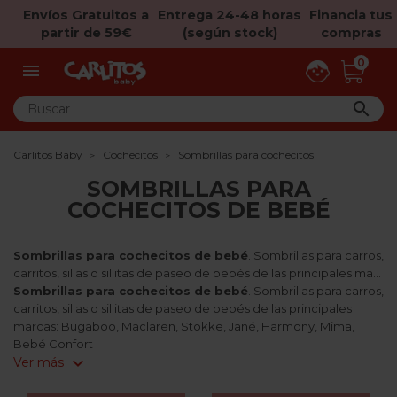
Envíos Gratuitos a
Entrega 24-48 horas
Financia tus
partir de 59€
(según stock)
compras
0


Carlitos Baby
Cochecitos
Sombrillas para cochecitos
SOMBRILLAS PARA
COCHECITOS DE BEBÉ
Sombrillas para cochecitos de bebé
. Sombrillas para carros,
carritos, sillas o sillitas de paseo de bebés de las principales ma...
Sombrillas para cochecitos de bebé
. Sombrillas para carros,
carritos, sillas o sillitas de paseo de bebés de las principales
marcas: Bugaboo, Maclaren, Stokke, Jané, Harmony, Mima,
Bebé Confort
expand_more
Ver más