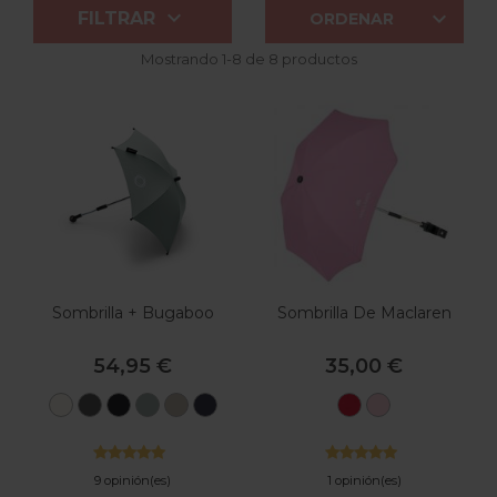


FILTRAR
ORDENAR
Mostrando 1-8 de 8 productos
Sombrilla + Bugaboo
Sombrilla De Maclaren
54,95 €
35,00 €
Blanco
Verde
Negro
Verde
Desert
Azul
Scarlet
Rosa
Natural
Bosque
Medianoche
Grisáceo
Taupe
Índigo
9 opinión(es)
1 opinión(es)