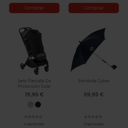
Comprar
Comprar
Jané Pantalla De
Sombrilla Cybex
Protección Solar
19,95 €
59,95 €
U10
C01
Sand
Negro
0 opinión(es)
0 opinión(es)