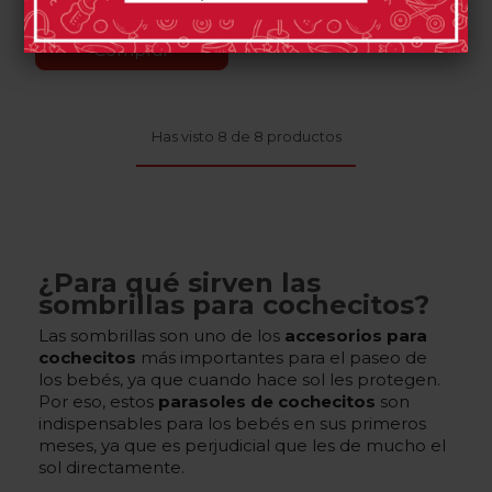
2 opinión(es)
Comprar
Comprar
Has visto 8 de 8 productos
¿Para qué sirven las
sombrillas para cochecitos?
Las sombrillas son uno de los
accesorios para
cochecitos
más importantes para el paseo de
los bebés, ya que cuando hace sol les protegen.
Por eso, estos
parasoles de cochecitos
son
indispensables para los bebés en sus primeros
meses, ya que es perjudicial que les de mucho el
sol directamente.