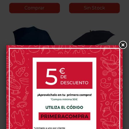
Comprar
Sin Stock
YOYO Sombrilla
Sombrilla Emmaljunga
50,00 €
59,00 €
Black
Grey
Taupe
Red
Ginger
Toffee
Aqua
Lounge
Navy
Azul
Oliva
Stone
Marino
0 opinión(es)