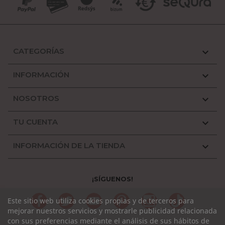
CATEGORÍAS

INFORMACIÓN

NOSOTROS

TU CUENTA

INFORMACIÓN DE LA TIENDA

¡SÍGUENOS!
Facebook
Twitter
YouTube
Pinterest
Instagram
TikTok
Este sitio web utiliza cookies propias y de terceros para
mejorar nuestros servicios y mostrarle publicidad relacionada
con sus preferencias mediante el análisis de sus hábitos de