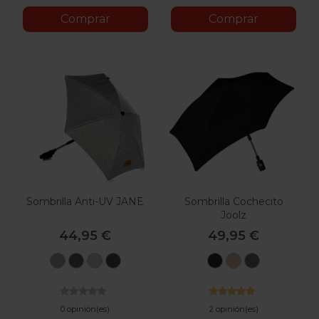
Comprar
Comprar
Sombrilla Anti-UV JANE
Sombrilla Cochecito
Joolz
44,95 €
49,95 €
U05
U06
U10
U81
Space
Sandy
Forest
Dim
Cold
Sand
Cloud
Black
Taupe
Green
Grey
Black
0 opinión(es)
2 opinión(es)