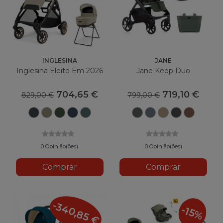
INGLESINA
JANE
Inglesina Eleito Em 2026
Jane Keep Duo
704,65 €
719,10 €
829,00 €
799,00 €
Cinzento
Hangar
Loft
Rooftop
Studio
U78
Selo
U85
Nuvem
U84
da
Bege
Green
Blue
Grey
Botânico
U79
Gergelim
U81
Argile
Garagem
0 Opinião(ões)
0 Opinião(ões)
Comprar
Comprar
-340,85 €
-15%