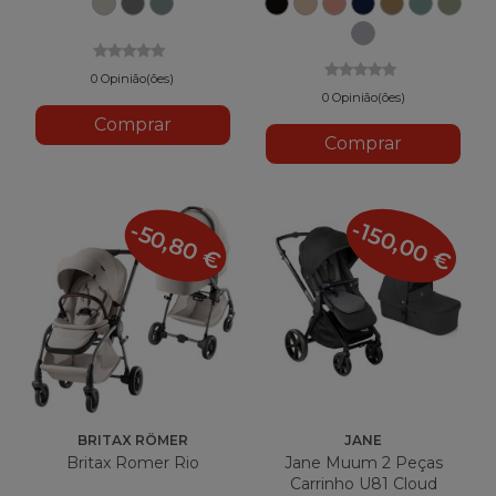
Seja
Seja
Seja
Preto
Taupe
Gengibre
Air
Toffee
Aqua
Aze
Rock
Frack
Teal
France
Pedra
0 Opinião(ões)
0 Opinião(ões)
Comprar
Comprar
-150,00 €
-50,80 €
BRITAX RÖMER
JANE
Britax Romer Rio
Jane Muum 2 Peças
Carrinho U81 Cloud