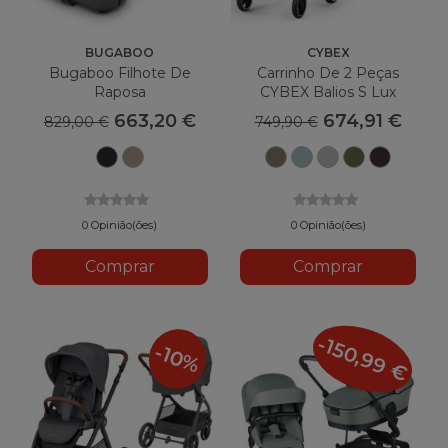
BUGABOO
CYBEX
Bugaboo Filhote De
Carrinho De 2 Peças
Raposa
CYBEX Balios S Lux
663,20 €
674,91 €
829,00 €
749,90 €
Preto
Bege
Concha
Azul
Pedra
Verde
Marro
da
do
Bege
tormentoso
Cinza
musgo
chocolat
meia-
deserto
noite
0 Opinião(ões)
0 Opinião(ões)
Comprar
Comprar
-150,99 €
-10%