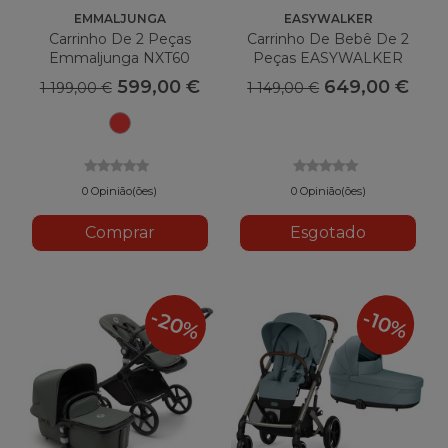
EMMALJUNGA
EASYWALKER
Carrinho De 2 Peças
Carrinho De Bebê De 2
Emmaljunga NXT60
Peças EASYWALKER
Harvey 3 Premium Gold
599,00 €
649,00 €
1 199,00 €
1 149,00 €
Edition
Vermelho
esportivo
0 Opinião(ões)
0 Opinião(ões)
Comprar
Esgotado
-20%
-10%