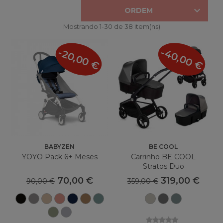

ORDEM
Mostrando 1-30 de 38 item(ns)
-40,00 €
-20,00 €
BABYZEN
BE COOL
YOYO Pack 6+ Meses
Carrinho BE COOL
Stratos Duo
70,00 €
319,00 €
90,00 €
359,00 €
Preto
Rebanho
Taupe
Gengibre
Air
Toffee
Aqua
Seja
Seja
Seja
France
Rock
Frack
Teal
Azeitona
Pedra