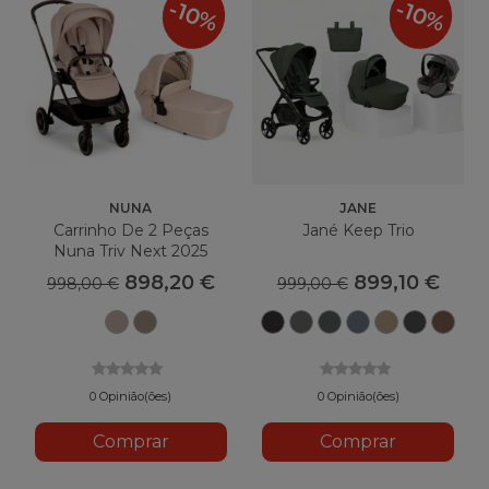
-10%
-10%
NUNA
JANE
Carrinho De 2 Peças
Jané Keep Trio
Nuna Triv Next 2025
898,20 €
899,10 €
998,00 €
999,00 €
Biscotti
Cedro
Matt
Mars
U78
Selo
U85
Nuve
U8
Black
Gray
Botânico
U79
Gergelim
U81
Argile
0 Opinião(ões)
0 Opinião(ões)
Comprar
Comprar