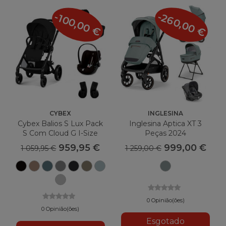
-260,00 €
-100,00 €
CYBEX
INGLESINA
Cybex Balios S Lux Pack
Inglesina Aptica XT 3
S Com Cloud G I-Size
Peças 2024
Plus
959,95 €
999,00 €
1 059,95 €
1 259,00 €
Lua
Bege
Azul
Cinza
Lua
Concha
Azul
Igloo
Negra
Amêndoa
tempestuoso
Pedra
Negra
Bege
tormentoso
Cinza
Pedra
Cinza
0 Opinião(ões)
0 Opinião(ões)
Esgotado