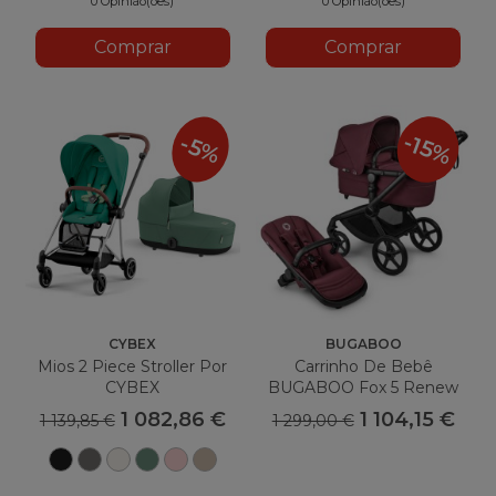
0 Opinião(ões)
0 Opinião(ões)
Comprar
Comprar
-15%
-5%
CYBEX
BUGABOO
Mios 2 Piece Stroller Por
Carrinho De Bebê
CYBEX
BUGABOO Fox 5 Renew
Vermelho Cereja
1 082,86 €
1 104,15 €
1 139,85 €
1 299,00 €
Sépia
Miragem
Off
Folha
Pêssego
Bege
Negra
Cinza
Branco
Verde
Rosa
aconchegante