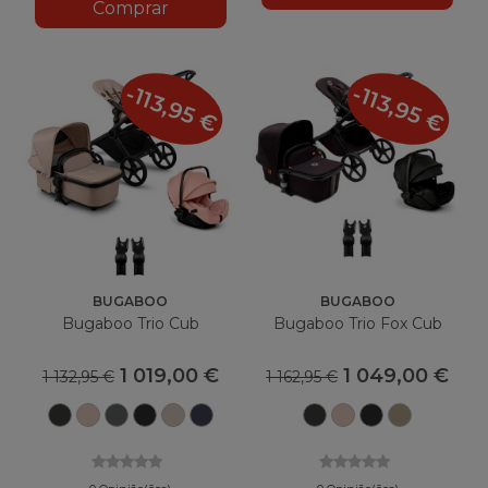
Comprar
-113,95 €
-113,95 €
BUGABOO
BUGABOO
Bugaboo Trio Cub
Bugaboo Trio Fox Cub
1 019,00 €
1 049,00 €
1 132,95 €
1 162,95 €
Preto
Taupe
Floresta
Preto
Taupe
Azul
Preto
Taupe
Preto
Bege
Lavado
do
Verde
da
do
Índigo
Lavado
do
da
do
Deserto
meia-
deserto
Deserto
meia-
deserto
noite
noite