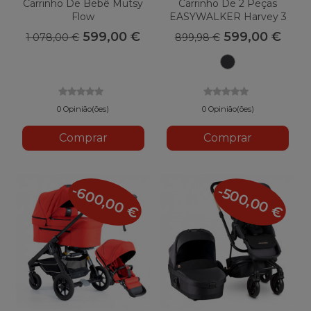
Carrinho De Bebê Mutsy
Carrinho De 2 Peças
Flow
EASYWALKER Harvey 3
599,00 €
599,00 €
1 078,00 €
899,98 €
Preto
Sombra
0 Opinião(ões)
0 Opinião(ões)
Comprar
Comprar
-600,00 €
-500,00 €