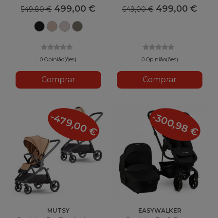
499,00 €
499,00 €
549,80 €
649,00 €
Estilo
Teca
Lux
Lux
Carbon
de
Soft
Azeitona
Black
estilo
Taupe
Urbana
0 Opinião(ões)
0 Opinião(ões)
Comprar
Comprar
-479,00 €
-300,98 €
MUTSY
EASYWALKER