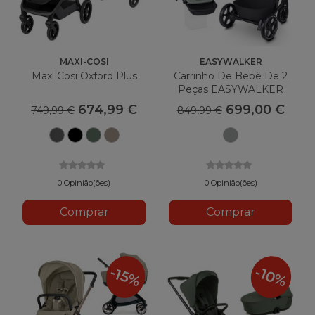
MAXI-COSI
EASYWALKER
Maxi Cosi Oxford Plus
Carrinho De Bebê De 2
Peças EASYWALKER
Harvey 5
674,99 €
699,00 €
749,99 €
849,99 €
Grafite
Preto
Colocando
Trufas
Verde
verde
Agave
0 Opinião(ões)
0 Opinião(ões)
Comprar
Comprar
-10%
-15%