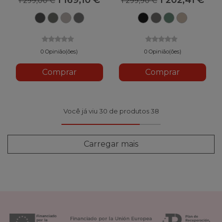
1 299,00 €
1 299,90 €
Ímã
Taiga
Tundra
Canyon
Sépia
Miragem
Folha
Bege
Cinza
Verde
Bege
Cinza
Negra
Cinza
Verde
aconchega
0 Opinião(ões)
0 Opinião(ões)
Comprar
Comprar
Você já viu 30 de produtos 38
Carregar mais