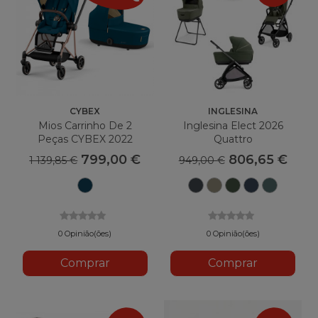
CYBEX
INGLESINA
Mios Carrinho De 2
Inglesina Elect 2026
Peças CYBEX 2022
Quattro
799,00 €
806,65 €
1 139,85 €
949,00 €
Azul
Cinzento
Hangar
Loft
Rooftop
Studio
Montanha
da
Bege
Green
Blue
Grey
Garagem
0 Opinião(ões)
0 Opinião(ões)
Comprar
Comprar