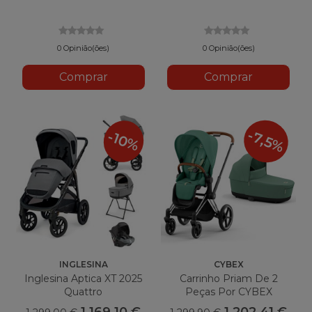
0 Opinião(ões)
0 Opinião(ões)
Comprar
Comprar
-7,5%
-10%
INGLESINA
CYBEX
Inglesina Aptica XT 2025
Carrinho Priam De 2
Quattro
Peças Por CYBEX
1 169,10 €
1 202,41 €