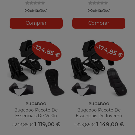
0 Opinião(ões)
0 Opinião(ões)
Comprar
Comprar
-124,85 €
-174,85 €
BUGABOO
BUGABOO
Bugaboo Pacote De
Bugaboo Pacote De
Essenciais De Verão
Essenciais De Inverno
Dragonfly Plus
Dragonfly Plus
1 119,00 €
1 149,00 €
1 243,85 €
1 323,85 €