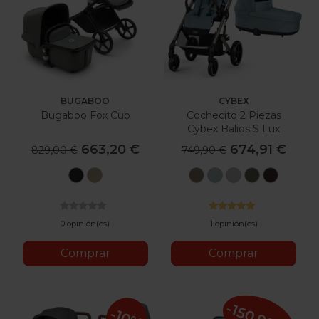
BUGABOO
CYBEX
Bugaboo Fox Cub
Cochecito 2 Piezas
Cybex Balios S Lux
663,20 €
674,91 €
829,00 €
749,90 €
Negro
Beige
Seashell
Stormy
Stone
Moss
Chocol
Medianoche
Desierto
Beige
Blue
Grey
Green
Brown
0 opinión(es)
1 opinión(es)
Comprar
Comprar