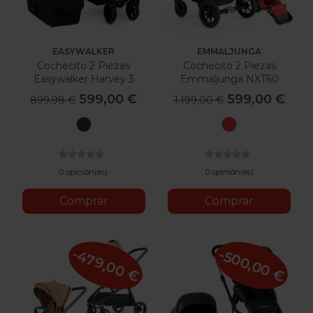
EASYWALKER
EMMALJUNGA
Cochecito 2 Piezas
Cochecito 2 Piezas
Easywalker Harvey 3
Emmaljunga NXT60
599,00 €
599,00 €
899,98 €
1.199,00 €
Shadow
Sporty
Black
Red
0 opinión(es)
0 opinión(es)
Comprar
Comprar
-479,00 €
-500,00 €