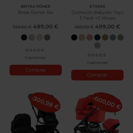
BRITAX RÖMER
STOKKE
Britax Romer Rio
Cochecito Babyzen Yoyo
3 Pack +0 Meses
499,00 €
499,00 €
549,80 €
669,00 €
Style
Style
Lux
Lux
Black
Taupe
Ginger
Air
Toffee
Aqua
Oli
Carbon
Teak
Soft
Urban
France
Stone
Black
Taupe
Olive
0 opinión(es)
0 opinión(es)
Comprar
Comprar
-600,00 €
-300,98 €