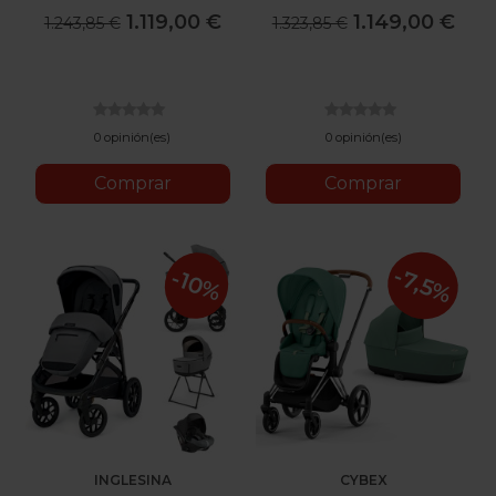
Verano
Invierno
1.119,00 €
1.149,00 €
1.243,85 €
1.323,85 €
0 opinión(es)
0 opinión(es)
Comprar
Comprar
-7,5%
-10%
INGLESINA
CYBEX