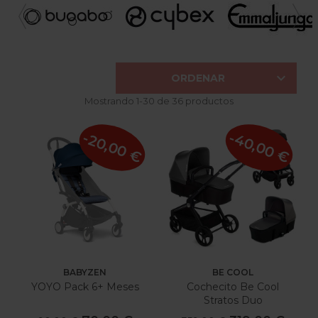

ORDENAR
Mostrando 1-30 de 36 productos
-40,00 €
-20,00 €
BABYZEN
BE COOL
YOYO Pack 6+ Meses
Cochecito Be Cool
Stratos Duo