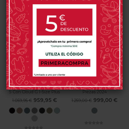
Comprar
Comprar
-260,00 €
-100,00 €
CYBEX
INGLESINA
Cybex Balios S Lux Pack
Inglesina Aptica XT 3
S Con Cloud G I-Size Plus
Piezas 2024
959,95 €
999,00 €
1.059,95 €
1.259,00 €
Moon
Almond
Stormy
Stone
Moon
Seashell
Stormy
Igloo
Black
Beige
Blue
Grey
Black
Beige
Blue
Grey
Stone
Grey