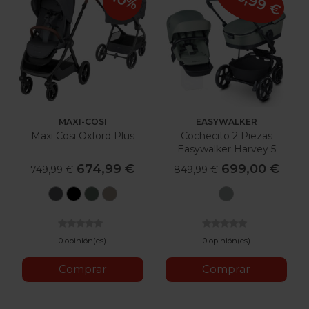
-150,99 €
-10%
MAXI-COSI
EASYWALKER
Maxi Cosi Oxford Plus
Cochecito 2 Piezas
Easywalker Harvey 5
674,99 €
699,00 €
749,99 €
849,99 €
Graphite
Black
Green
Truffle
Agave
Green
0 opinión(es)
0 opinión(es)
Comprar
Comprar