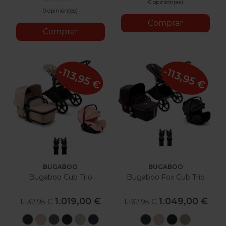
0 opinión(es)
0 opinión(es)
Comprar
Comprar
-113,95 €
-113,95 €
BUGABOO
BUGABOO
Bugaboo Cub Trio
Bugaboo Fox Cub Trio
1.019,00 €
1.049,00 €
1.132,95 €
1.162,95 €
Negro
Desert
Verde
Negro
Desert
Azul
Negro
Desert
Negro
Beige