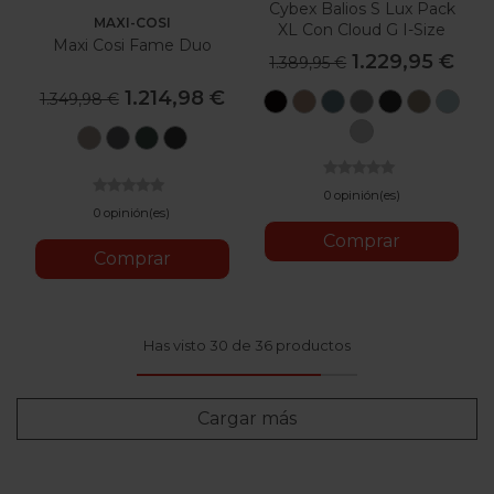
Cybex Balios S Lux Pack
MAXI-COSI
XL Con Cloud G I-Size
Maxi Cosi Fame Duo
Plus
1.229,95 €
1.389,95 €
1.214,98 €
1.349,98 €
Moon
Almond
Stormy
Stone
Moon
Seashe
Sto
Black
Beige
Blue
Grey
Black
Beige
Blue
Stone
Twillic
Twillic
Twillic
Twillic
Grey
Truffle
Graphite
Green
Black
0 opinión(es)
0 opinión(es)
Comprar
Comprar
Has visto 30 de 36 productos
Cargar más