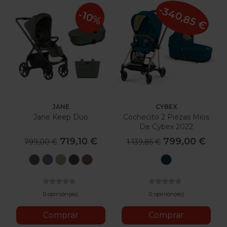
-340,85 €
-10%
JANE
CYBEX
Jane Keep Duo
Cochecito 2 Piezas Mios
De Cybex 2022
719,10 €
799,00 €
799,00 €
1.139,85 €
U78
U79
U85
U81
U84
Mountain
Botanic
Seal
Sesame
Cloud
Argile
Blue
0 opinión(es)
0 opinión(es)
Comprar
Comprar