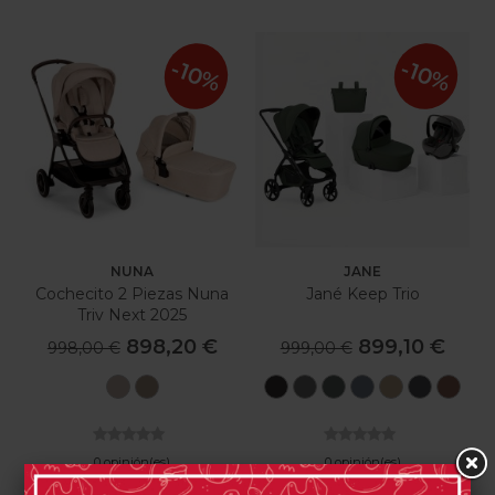
-10%
-10%
NUNA
JANE
Cochecito 2 Piezas Nuna
Jané Keep Trio
Triv Next 2025
898,20 €
899,10 €
998,00 €
999,00 €
Biscotti
Cedar
Matt
Mars
U78
U79
U85
U81
U8
Black
Gray
Botanic
Seal
Sesame
Cloud
Argile
0 opinión(es)
0 opinión(es)