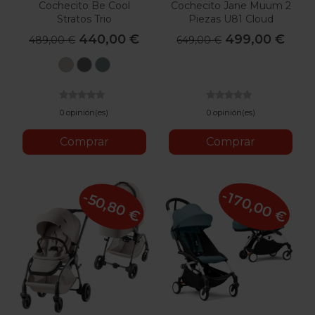
Cochecito Be Cool
Cochecito Jane Muum 2
Stratos Trio
Piezas U81 Cloud
440,00 €
499,00 €
489,00 €
649,00 €
Be
Be
Be
Rock
Frack
Teal
0 opinión(es)
0 opinión(es)
Comprar
Comprar
-170,00 €
-50,80 €