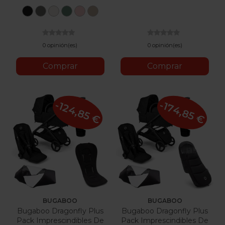
Sepia
Mirage
Off
Leaf
Peach
Cozy
Black
Grey
White
Green
Pink
Beige
0 opinión(es)
0 opinión(es)
Comprar
Comprar
-124,85 €
-174,85 €
BUGABOO
BUGABOO
Bugaboo Dragonfly Plus
Bugaboo Dragonfly Plus
Pack Imprescindibles De
Pack Imprescindibles De