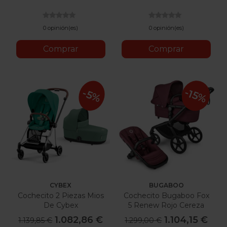
Lavado
Taupe
Bosque
Medianoche
Taupe
Índigo
Lavado
Taupe
Medianoche
Desierto
0 opinión(es)
0 opinión(es)
Comprar
Comprar
-15%
-5%
CYBEX
BUGABOO
Cochecito 2 Piezas Mios
Cochecito Bugaboo Fox
De Cybex
5 Renew Rojo Cereza
1.082,86 €
1.104,15 €
1.139,85 €
1.299,00 €