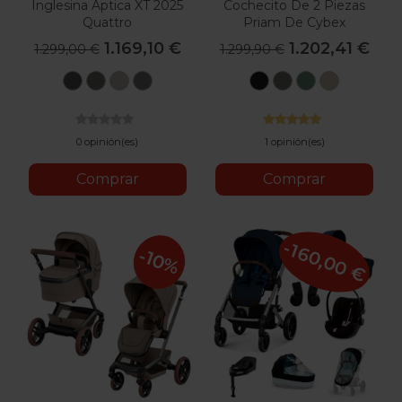
Inglesina Aptica XT 2025
Cochecito De 2 Piezas
Quattro
Priam De Cybex
1.169,10 €
1.202,41 €
1.299,00 €
1.299,90 €
Magnet
Taiga
Tundra
Canyon
Sepia
Mirage
Leaf
Cozy
Grey
Green
Beige
Grey
Black
Grey
Green
Beige
0 opinión(es)
1 opinión(es)
Comprar
Comprar
-160,00 €
-10%