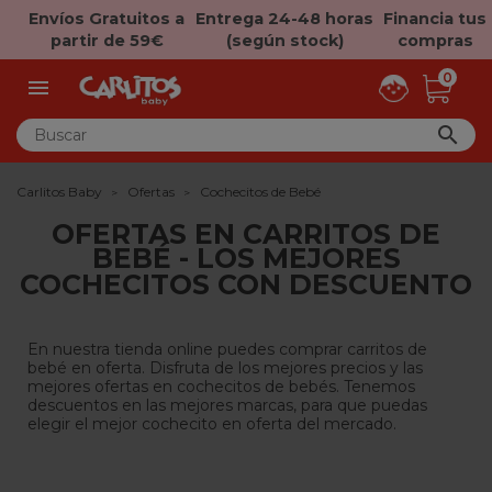
Envíos Gratuitos a
Entrega 24-48 horas
Financia tus
partir de 59€
(según stock)
compras
0


Carlitos Baby
Ofertas
Cochecitos de Bebé
OFERTAS EN CARRITOS DE
BEBÉ - LOS MEJORES
COCHECITOS CON DESCUENTO
En nuestra tienda online puedes comprar carritos de
bebé en oferta. Disfruta de los mejores precios y las
mejores ofertas en cochecitos de bebés. Tenemos
descuentos en las mejores marcas, para que puedas
elegir el mejor cochecito en oferta del mercado.