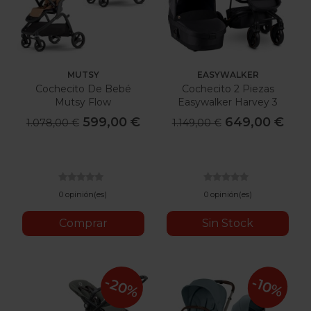
MUTSY
EASYWALKER
Cochecito De Bebé
Cochecito 2 Piezas
Mutsy Flow
Easywalker Harvey 3
Premium Gold Edition
599,00 €
649,00 €
1.078,00 €
1.149,00 €
0 opinión(es)
0 opinión(es)
Comprar
Sin Stock
-20%
-10%