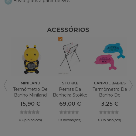
Envio grátis a partir de 59€
ACESSÓRIOS
MINILAND
STOKKE
CANPOL BABIES
Termômetro De
Pernas Da
Termômetro De
Banho Miniland
Banheira Stokke
Banho De
Banho Térmico
Flexi Bath
Golfinhos De
15,90 €
69,00 €
3,25 €
Canpol Babies
0 Opinião(ões)
0 Opinião(ões)
0 Opinião(ões)