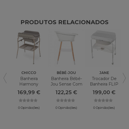
PRODUTOS RELACIONADOS
CHICCO
BÉBÉ-JOU
JANE
Banheira
Banheira Bébé-
Trocador De
Harmony
Jou Sense Com
Banheira FLIP
CHICCO Soft
Suporte
By JANE
169,99 €
122,25 €
199,00 €
Bubble
0 Opinião(ões)
0 Opinião(ões)
0 Opinião(ões)