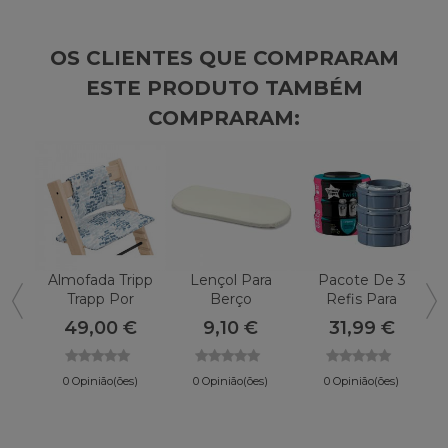
OS CLIENTES QUE COMPRARAM
ESTE PRODUTO TAMBÉM
COMPRARAM:
Almofada Tripp
Lençol Para
Pacote De 3
Trapp Por
Berço
Refis Para
Stokke
CAMBRASS
Recipiente De
49,00 €
9,10 €
31,99 €
Fraldas
Sangenic
0 Opinião(ões)
0 Opinião(ões)
0 Opinião(ões)