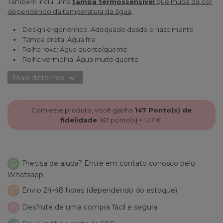
Também inclui uma
tampa termossensível
que muda de cor
dependendo da temperatura da água
.
Design ergonómico. Adequado desde o nascimento
Tampa preta: Água fria
Rolha roxa: Água quente/quente
Rolha vermelha: Água muito quente
expand_more
Mais detalhes
Com este produto, você ganha
147
Ponto(s) de
fidelidade
.
147
ponto(s) =
1,47 €
.
Precisa de ajuda? Entre em contato conosco pelo
Whatsapp
Envio 24-48 horas (dependendo do estoque)
Desfrute de uma compra fácil e segura