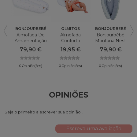
BONJOURBEBÉ
OLMITOS
BONJOURBEBÉ
Almofada De
Almofada
Bonjourbébé
Amamentação
Conforto
Montana Nest
Bonjourbebe
Olmitos
Cushion
79,90 €
19,95 €
79,90 €
Montana
S
0 Opinião(ões)
0 Opinião(ões)
0 Opinião(ões)
OPINIÕES
Seja o primeiro a escrever sua opinião !
Escreva uma avaliação