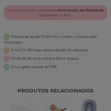
Com este produto, você ganha
59
Ponto(s) de fidelidade
.
59
ponto(s) =
0,59 €
.
Precisa de ajuda? Entre em contato conosco pelo
Whatsapp
Envio 24-48 horas (dependendo do estoque)
Desfrute de uma compra fácil e segura
Envio grátis a partir de 59€
PRODUTOS RELACIONADOS