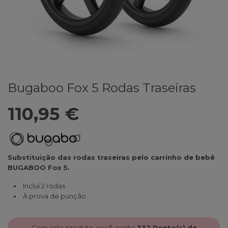
Bugaboo Fox 5 Rodas Traseiras
110,95 €
Substituição das rodas traseiras pelo carrinho de bebê
BUGABOO Fox 5.
Inclui 2 rodas
À prova de punção
Com este produto, você ganha
332
Ponto(s) de