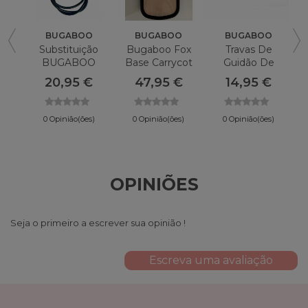
BUGABOO
BUGABOO
BUGABOO
Substituição
Bugaboo Fox
Travas De
A
BUGABOO
Base Carrycot
Guidão De
Cabo De Freio
Substituição
20,95 €
47,95 €
14,95 €
Cameleon
BUGABOO Bee
5
/
0 Opinião(ões)
0 Opinião(ões)
0 Opinião(ões)
OPINIÕES
Seja o primeiro a escrever sua opinião !
Escreva uma avaliação