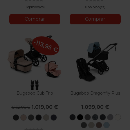
0 opinión(es)
0 opinión(es)
Comprar
Comprar
-113,95 €
Bugaboo Cub Trio
Bugaboo Dragonfly Plus
1.019,00 €
1.099,00 €
1.132,95 €
Negro
Negro
Grafito
Gris
Negro
Gris
Bla
Negro
Desert
Verde
Negro
Desert
Azul
Melange
Melange
Natur
Lavado
Taupe
Bosque
Medianoche
Taupe
Índigo
Verde
Desert
Dusty
Skyline