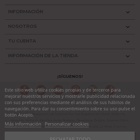
INFORMACIÓN

NOSOTROS

TU CUENTA

INFORMACIÓN DE LA TIENDA

¡SÍGUENOS!
Facebook
Twitter
YouTube
Pinterest
Instagram
TikTok
Este sitio web utiliza cookies propias y de terceros para
mejorar nuestros servicios y mostrarle publicidad relacionada
con sus preferencias mediante el análisis de sus hábitos de
navegación. Para dar su consentimiento sobre su uso pulse el
Cochecitos Bugaboo | Los Mejores Carritos Bugaboo en Álava, Albacete,
botón Acepto.
Alicante, Almería, Asturias, Avila, Badajoz, Barcelona, Burgos, Cáceres, Cádiz,
Más información
Personalizar cookies
Cantabria, Castellón, Ciudad Real, Córdoba, La Coruña, La Rioja, Cuenca,
Girona, Granada, Guadalajara, Guipuzcoa, Huelva, Huesca, Jaen, León, Lleida,
RECHAZAR TODO
Lugo, Madrid, Málaga, Murcia, Navarra, Orense, Palencia, Pontevedra, Rioja,