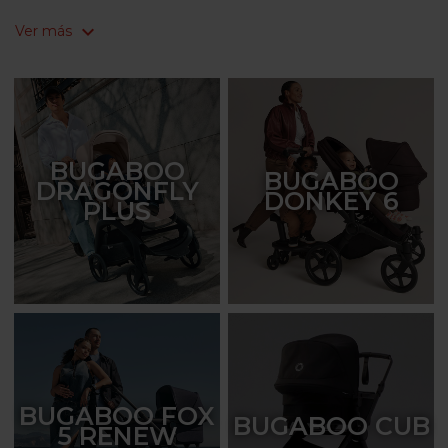
expand_more
Ver más
BUGABOO
BUGABOO
DRAGONFLY
DONKEY 6
PLUS
BUGABOO FOX
BUGABOO CUB
5 RENEW