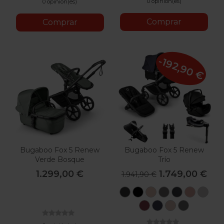
0 opinión(es)
0 opinión(es)
Comprar
Comprar
-192,90 €
Bugaboo Fox 5 Renew
Bugaboo Fox 5 Renew
Verde Bosque
Trío
1.299,00 €
1.749,00 €
1.941,90 €
Negro
Negro
Desert
Grafito
Negro
Rosa
Bla
Lavado
Taupe
Amanece
Niebla
Rojo
Azul
Taupé
Gris
Cereza
Índigo
Desert
Luna