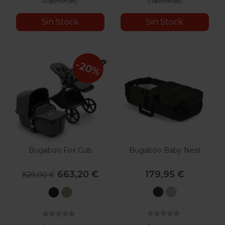
0 opinión(es)
0 opinión(es)
Sin Stock
Sin Stock
-20%
Bugaboo Fox Cub
Bugaboo Baby Nest
663,20 €
179,95 €
829,00 €
Negro
Desert
Negro
Beige
Taupe
Medianoche
Desierto