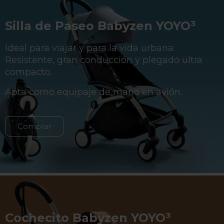
Silla de Paseo Babyzen YOYO³
Ideal para viajar y para la vida urbana.
Resistente, gran conducción y plegado ultra
compacto.
Apta como equipaje de mano en avión.
Comprar
Cochecito Babyzen YOYO³