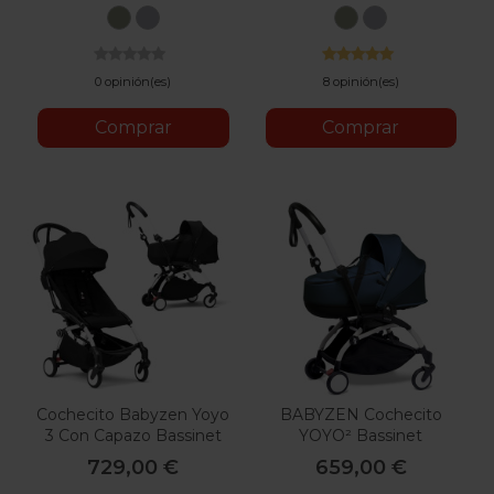
France
France
Oliva
Stone
Oliva
Stone
0 opinión(es)
8 opinión(es)
Comprar
Comprar
Cochecito Babyzen Yoyo
BABYZEN Cochecito
3 Con Capazo Bassinet
YOYO² Bassinet
729,00 €
659,00 €