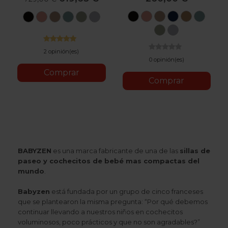
Black
Ginger
Taupe
Air
Toffee
Aqua
Black
Ginger
Taupe
Aqua
Oliva
Stone
France
Oliva
Stone
2 opinión(es)
0 opinión(es)
Comprar
Comprar
BABYZEN
es una marca fabricante de una de las
sillas de
paseo y cochecitos de bebé mas compactas del
mundo
.
Babyzen
está fundada por un grupo de cinco franceses
que se plantearon la misma pregunta: “Por qué debemos
continuar llevando a nuestros niños en cochecitos
voluminosos, poco prácticos y que no son agradables?”