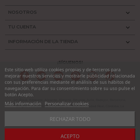
NOSOTROS

TU CUENTA

INFORMACIÓN DE LA TIENDA

¡SÍGUENOS!
Este sitio web utiliza cookies propias y de terceros para
Facebook
Twitter
YouTube
Pinterest
Instagram
TikTok
mejorar nuestros servicios y mostrarle publicidad relacionada
con sus preferencias mediante el análisis de sus hábitos de
navegación. Para dar su consentimiento sobre su uso pulse el
botón Acepto.
en Álava, Albacete, Alicante, Almería, Asturias, Avila, Badajoz, Barcelona,
Más información
Personalizar cookies
Burgos, Cáceres, Cádiz, Cantabria, Castellón, Ciudad Real, Córdoba, La
Coruña, La Rioja, Cuenca, Girona, Granada, Guadalajara, Guipuzcoa, Huelva,
RECHAZAR TODO
Huesca, Jaen, León, Lleida, Lugo, Madrid, Málaga, Murcia, Navarra, Orense,
Palencia, Pontevedra, Rioja, Salamanca, Segovia, Sevilla, Soria, Tarragona,
Teruel, Toledo, Valencia, Valladolid, Vizcaya, Zamora, Zaragoza.
ACEPTO