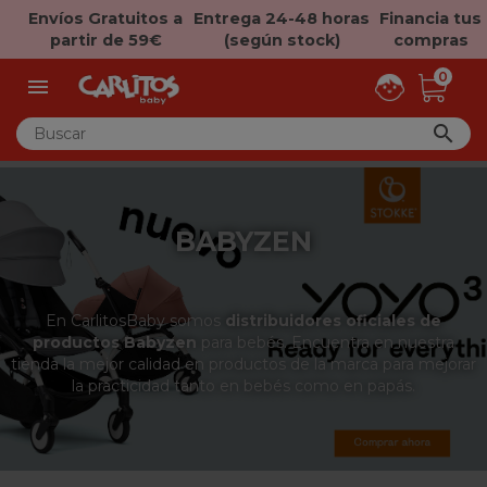
Envíos Gratuitos a
Entrega 24-48 horas
Financia tus
partir de 59€
(según stock)
compras
0


BABYZEN
En CarlitosBaby somos
distribuidores oficiales de
productos Babyzen
para bebés. Encuentra en nuestra
tienda la mejor calidad en productos de la marca para mejorar
la practicidad tanto en bebés como en papás.