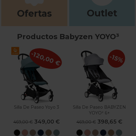
Outlet
Ofertas
Productos Babyzen YOYO³
-120,00 €
-15%
Silla De Paseo Yoyo 3
Silla De Paseo BABYZEN
YOYO² 6+
349,00 €
398,65 €
469,00 €
469,00 €
Black
Ginger
Taupe
Air
Toffee
Aqua
Black
Ginger
Taupe
Air
Toffee
Aqua