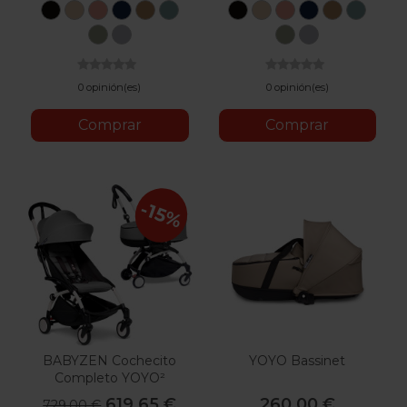
Black
Taupe
Ginger
Air
Toffee
Aqua
Black
Taupe
Ginger
Air
Toffee
Aqua
France
France
Oliva
Stone
Oliva
Stone
0 opinión(es)
0 opinión(es)
Comprar
Comprar
-15%
BABYZEN Cochecito
YOYO Bassinet
Completo YOYO²
Bassinet 0+ Y 6+
619,65 €
260,00 €
729,00 €