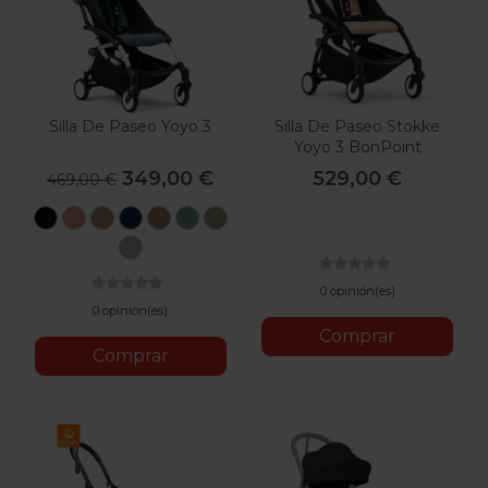
Silla De Paseo Yoyo 3
Silla De Paseo Stokke
Yoyo 3 BonPoint
349,00 €
529,00 €
469,00 €
Black
Ginger
Taupe
Air
Toffee
Aqua
Oliva
France
Stone
0 opinión(es)
0 opinión(es)
Comprar
Comprar