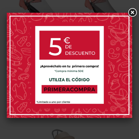
YOYO Protector Lluvia
YOYO Protector
6+
Mosquitos 6+
30,00 €
25,00 €
6 opinión(es)
0 opinión(es)
Comprar
Comprar