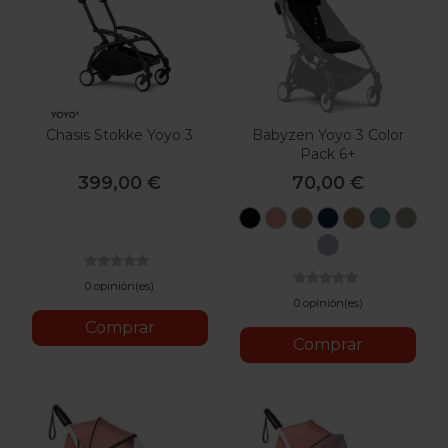
Chasis Stokke Yoyo 3
Babyzen Yoyo 3 Color
Pack 6+
399,00 €
70,00 €
Black
Ginger
Taupe
Air
Toffee
Aqua
Oli
France
Stone
0 opinión(es)
0 opinión(es)
Comprar
Comprar