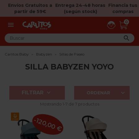
Envíos Gratuitos a
Entrega 24-48 horas
Financia tus
partir de 59€
(según stock)
compras
0


Carlitos Baby
Babyzen
Sillas de Paseo
SILLA BABYZEN YOYO


FILTRAR
ORDENAR
Mostrando 1-7 de 7 productos
-120,00 €