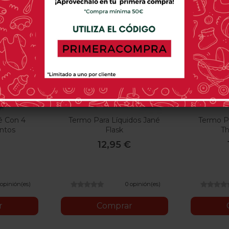
é Con 4
Termo Para Líquidos Jané
Termo Pa
ntos
Flask
Th
12,95 €
 opinión(es)
0 opinión(es)
r
Comprar