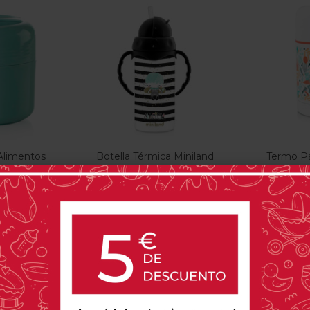
Alimentos
Botella Térmica Miniland
Termo Pa
Thermokid Magical
Me
20,90 €
9
U13
t
 opinión(es)
0 opinión(es)
r
Comprar