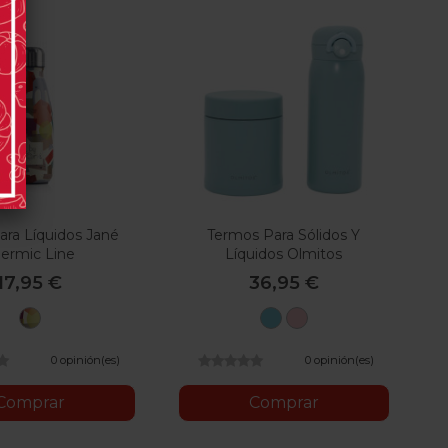
ra Líquidos Jané
Termos Para Sólidos Y
ermic Line
Líquidos Olmitos
17,95 €
36,95 €
T94
Azul
Rosa
Puzzle
0 opinión(es)
0 opinión(es)
Comprar
Comprar