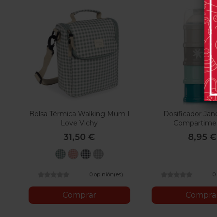
Bolsa Térmica Walking Mum I
Dosificador Jan
Love Vichy
Compartime
31,50 €
8,95 €
I
I
I
I
Love
Love
Love
Love
Vichy
Vichy
Vichy
Vichy
0 opinión(es)
0
Verde
Rosa
Negro
Gris
Comprar
Compra