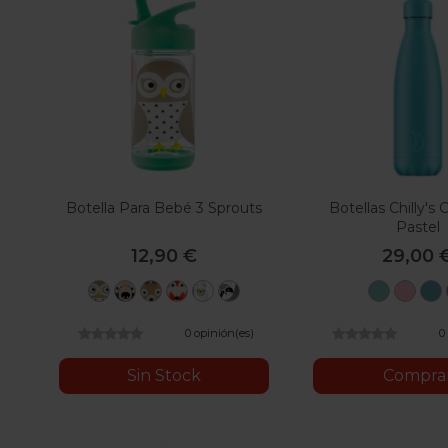
Botella Para Bebé 3 Sprouts
Botellas Chilly's 
Pastel
12,90 €
29,00 
Búho
Oso
Ciervo
Zorro
Llama
Perezoso
Menta
Ros
Pastel
Pastel
Pas
0 opinión(es)
0
Sin Stock
Compra