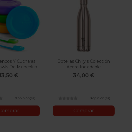
encos Y Cucharas
Botellas Chilly's Colección
owls De Munchkin
Acero Inoxidable
13,50 €
34,00 €
0 opinión(es)
0 opinión(es)
Comprar
Comprar