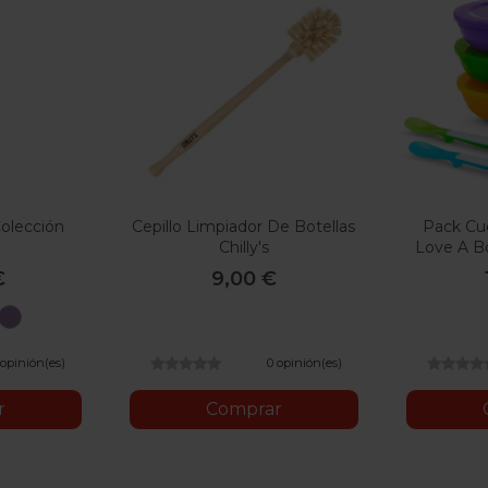
Colección
Cepillo Limpiador De Botellas
Pack Cu
Chilly's
Love A B
€
9,00 €
a
Azul
Lila
tel
Pastel
 opinión(es)
0 opinión(es)
r
Comprar