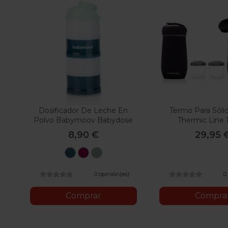
Dosificador De Leche En
Termo Para Sóli
Polvo Babymoov Babydose
Thermic Line 1
8,90 €
29,95 
Artic
Cherry
Mineral
Blue
Green
0 opinión(es)
0
Comprar
Compra