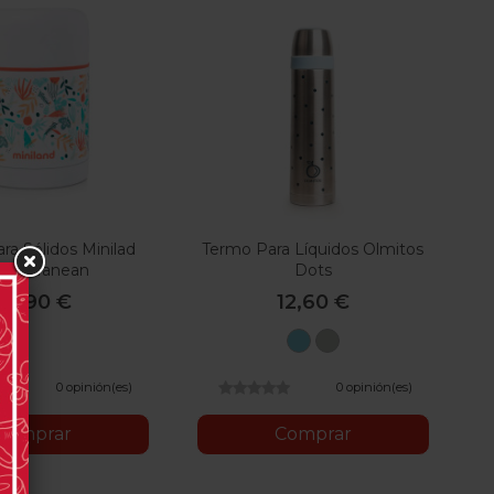
ra Sólidos Minilad
Termo Para Líquidos Olmitos
diterranean
Dots
29,90 €
12,60 €
Azul
Beige
0 opinión(es)
0 opinión(es)
Comprar
Comprar