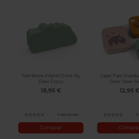
Fiambrera Infantil Done By
Cajas Para Snack
Deer Croco
Deer Deer Fr
18,95 €
12,95 
0 opinión(es)
0
Comprar
Compra