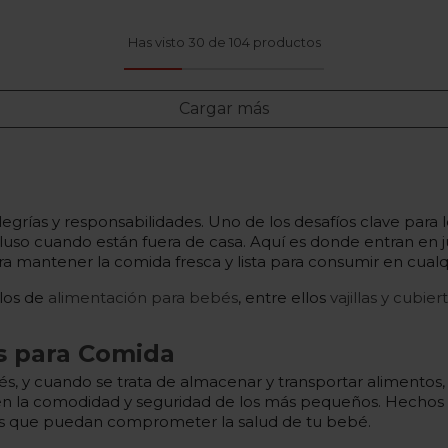
Has visto 30 de 104 productos
Cargar más
legrías y responsabilidades. Uno de los desafíos clave par
cluso cuando están fuera de casa. Aquí es donde entran en 
para mantener la comida fresca y lista para consumir en cua
ulos de
alimentación para bebés
, entre ellos
vajillas y cubie
s para Comida
, y cuando se trata de almacenar y transportar alimentos, 
n la comodidad y seguridad de los más pequeños. Hechos d
vas que puedan comprometer la salud de tu bebé.