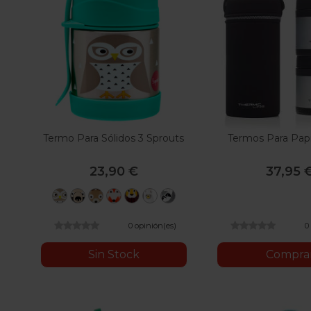
Termo Para Sólidos 3 Sprouts
Termos Para Papi
23,90 €
37,95 
Búho
Oso
Ciervo
Zorro
León
Llama
Perezoso
0 opinión(es)
0
Sin Stock
Compra