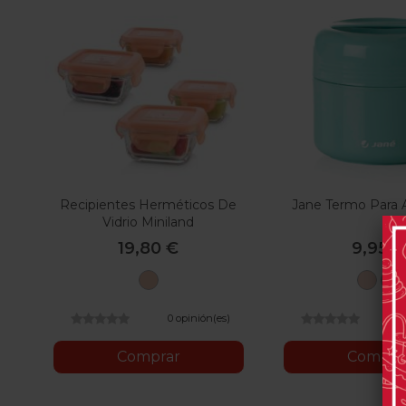
Recipientes Herméticos De
Jane Termo Para 
Vidrio Miniland
19,80 €
9,95 €
Bunny
U0
Pale
Min
0 opinión(es)
0
Comprar
Compra