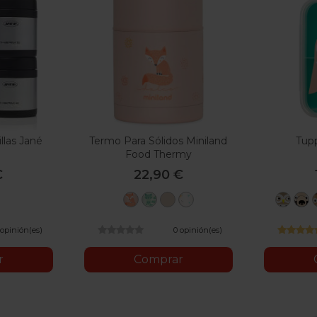
llas Jané
Termo Para Sólidos Miniland
Tup
Food Thermy
€
22,90 €
Candy
Mint
Vanilla
Valencia
Búh
O
 opinión(es)
0 opinión(es)
r
Comprar