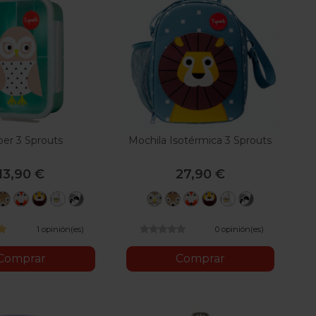
per 3 Sprouts
Mochila Isotérmica 3 Sprouts
13,90 €
27,90 €
o
so
Ciervo
Zorro
León
Llama
Perezoso
Búho
Ciervo
Zorro
León
Llama
Perezoso
1 opinión(es)
0 opinión(es)
Comprar
Comprar