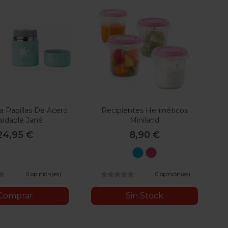
a Papillas De Acero
Recipientes Herméticos
xidable Jané
Miniland
24,95 €
8,90 €
Azul
Rosa
0 opinión(es)
0 opinión(es)
Comprar
Sin Stock