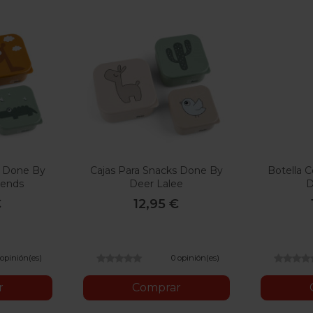
s Done By
Cajas Para Snacks Done By
Botella 
iends
Deer Lalee
D
€
12,95 €
 opinión(es)
0 opinión(es)
r
Comprar