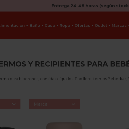
Entrega 24-48 horas (según stock
Alimentación
Baño
Casa
Ropa
Ofertas
Outlet
Marcas
ERMOS Y RECIPIENTES PARA BEB
ermo para biberones, comida o líquidos. Papillero, termos Bebedue,


Marca