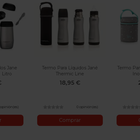
dos Jane
Termo Para Líquidos Jané
Termo Par
 Litro
Thermic Line
Ino
€
18,95 €
 opinión(es)
0 opinión(es)
r
Comprar