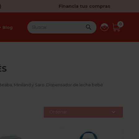
)
Financia tus compras
0

Blog
ÉS
 Beaba, Miniland y Saro. Dispensador de leche bebé

Ordenar