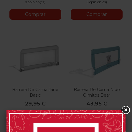
0 opinión(es)
0 opinión(es)
Comprar
Comprar
Barrera De Cama Jane
Barrera De Cama Nido
Basic
Olmitos Bear
29,95 €
43,95 €