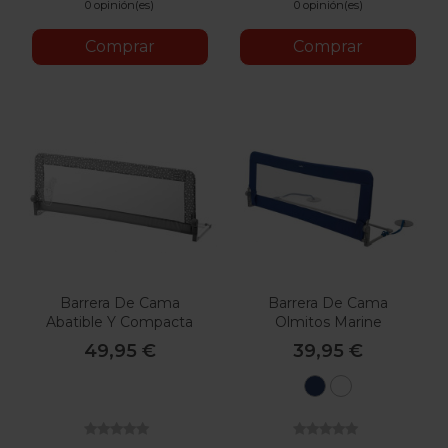
0 opinión(es)
0 opinión(es)
Comprar
Comprar
Barrera De Cama
Barrera De Cama
Abatible Y Compacta
Olmitos Marine
Jané T01 Star
49,95 €
39,95 €
Navy
Blanco