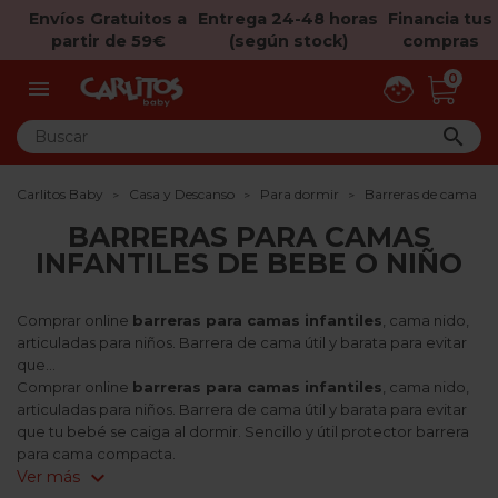
Envíos Gratuitos a
Entrega 24-48 horas
Financia tus
partir de 59€
(según stock)
compras
0


Carlitos Baby
Casa y Descanso
Para dormir
Barreras de cama
BARRERAS PARA CAMAS
INFANTILES DE BEBE O NIÑO
Comprar online
barreras para camas infantiles
, cama nido,
articuladas para niños. Barrera de cama útil y barata para evitar
que...
Comprar online
barreras para camas infantiles
, cama nido,
articuladas para niños. Barrera de cama útil y barata para evitar
que tu bebé se caiga al dormir. Sencillo y útil protector barrera
para cama compacta.
expand_more
Ver más