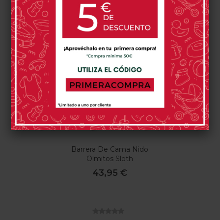
0 opinión(es)
0 opinión(es)
Comprar
Comprar
Barrera De Cama Nido
Olmitos Sloth
43,95 €