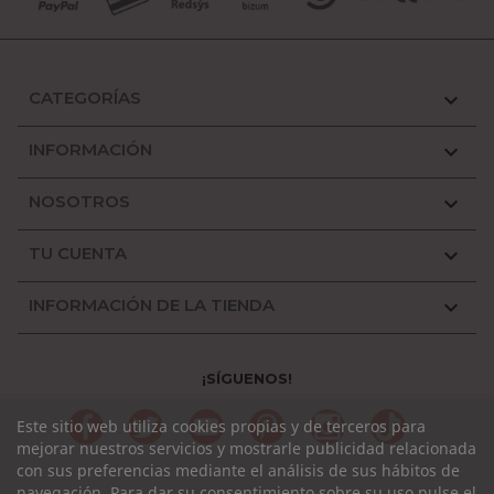
CATEGORÍAS

INFORMACIÓN

NOSOTROS

TU CUENTA

INFORMACIÓN DE LA TIENDA

¡SÍGUENOS!
Facebook
Twitter
YouTube
Pinterest
Instagram
TikTok
Este sitio web utiliza cookies propias y de terceros para
mejorar nuestros servicios y mostrarle publicidad relacionada
con sus preferencias mediante el análisis de sus hábitos de
navegación. Para dar su consentimiento sobre su uso pulse el