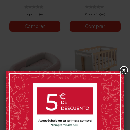
Cálido
0 opinión(es)
0 opinión(es)
Comprar
Comprar
Cuna Nido Inglesina
Minicuna Micuna You
Welcome Pod
And Me Plus
139,00 €
289,00 €
Delicate
Peaceful
Quiet
Harmony
Balance
Warm
Blanco
Cera
Blanco