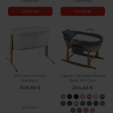
0 opinión(es)
0 opinión(es)
Comprar
Comprar
Minicuna Harmony
Capazo Cambrass Moises
Babybjorn
Bebé Mio Cuco
349,90 €
264,45 €
Colorado
Denver
Texas
Nevada
Virginia
Carolin
Ari
Alaska
Alaska
Florida
Madison
Augusta
Conco
Lan
Rosa
Azul
Little-
Luisiana
Michigan
Minneso