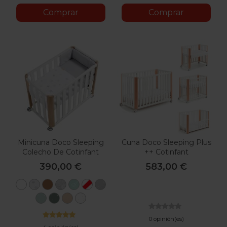
Comprar
Comprar
Minicuna Doco Sleeping
Cuna Doco Sleeping Plus
Colecho De Cotinfant
++ Cotinfant
390,00 €
583,00 €
Blanco
Estrella
Natural
Oso
Tipi
Sin
Sena
Gris
Gris
Verde
Textil
Gris
Sena
Sena
Silva
Sena
Verde
Verde
Camel
Blanco
Menta
Botella
Arena
0 opinión(es)