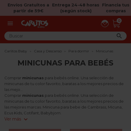
Envíos Gratuitos a
Entrega 24-48 horas
Financia tus
partir de 59€
(según stock)
compras
0


Carlitos Baby
Casa y Descanso
Para dormir
Minicunas
MINICUNAS PARA BEBÉS
Comprar
minicunas
para bebés online. Una selección de
minicunas de tu color favorito, baratas a los mejores precios de
las mejo...
Comprar
minicunas
para bebés online. Una selección de
minicunas de tu color favorito, baratas a los mejores precios de
las mejores marcas. Minicuna para bebe de Cambrass, Micuna,
Ecus Kids, Cotifant, Babybjorn.
expand_more
Ver más