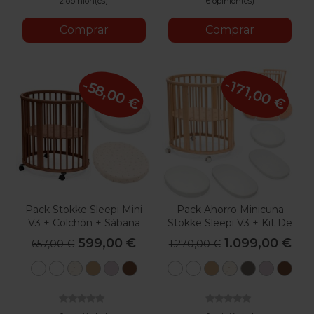
2 opinión(es)
6 opinión(es)
Comprar
Comprar
-171,00 €
-58,00 €
Pack Stokke Sleepi Mini
Pack Ahorro Minicuna
V3 + Colchón + Sábana
Stokke Sleepi V3 + Kit De
Extensión + Colchones +
599,00 €
1.099,00 €
657,00 €
1.270,00 €
Sábana
Blanco
Blanco
Flower
Natural
Lavanda
Marrón
Blanco
Blanco
Natural
Flower
Gris
Lavand
Mar
Ecru
Cálido
Ecru
Bruma
Cálido