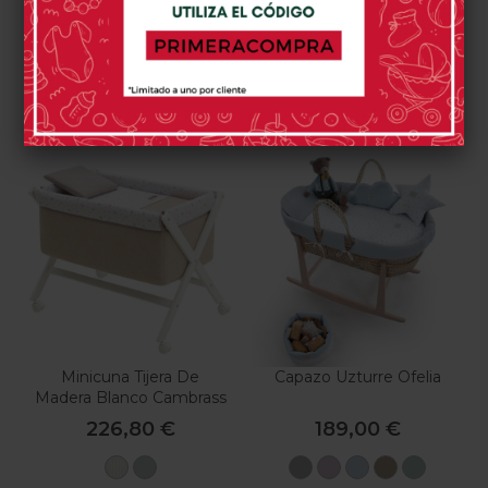
Pink
Blue
Beige
Grey
Green
Beige
Natural
/
Cera
Natural
0 opinión(es)
0 opinión(es)
Comprar
Comprar
Minicuna Tijera De
Capazo Uzturre Ofelia
Madera Blanco Cambrass
Greeny
226,80 €
189,00 €
Beige
Verde
Gris
Rosa
Azul
Piedra
Menta