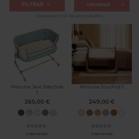


FILTRAR
ORDENAR
Mostrando 1-30 de 40 productos
Minicuna Jané BabySide
Minicuna SnuzPod 5
3
265,00 €
249,00 €
U78
T58
U65
U90
U87
Cashmere
Mocha
Natural
Pebble
Walnut
Blan
Botanic
Glitter
Iris
Mist
Sage
0 opinión(es)
0 opinión(es)