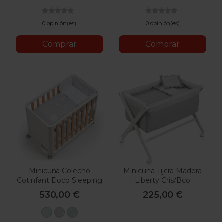
0 opinión(es)
0 opinión(es)
Comprar
Comprar
Minicuna Colecho
Minicuna Tijera Madera
Cotinfant Doco Sleeping
Liberty Gris/Bco
Style
55X87X74 Cm
530,00 €
225,00 €
Sena
Oso
Tipi
Verde
Gris
Verde