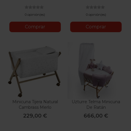
Natural
/
Cera
Natural
0 opinión(es)
0 opinión(es)
Comprar
Comprar
Minicuna Tijera Natural
Uzturre Telma Minicuna
Cambrass Merlo
De Ratán
229,00 €
666,00 €