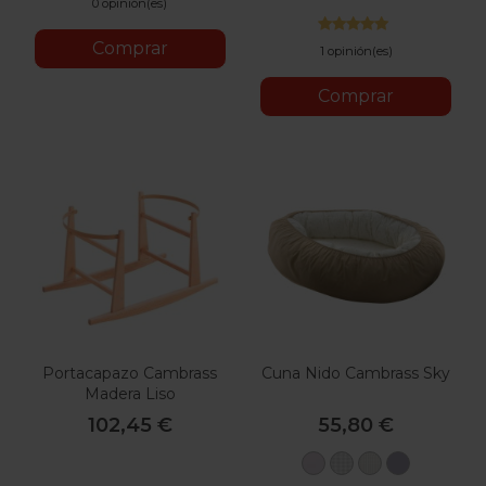
0 opinión(es)
Rock
Comprar
1 opinión(es)
Comprar
Portacapazo Cambrass
Cuna Nido Cambrass Sky
Madera Liso
102,45 €
55,80 €
Rosa
Gris
Beige
Celeste