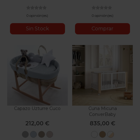
Arena
Grafito
0 opinión(es)
0 opinión(es)
Sin Stock
Comprar
Capazo Uzturre Cuco
Cuna Micuna
ConverBaby
212,00 €
835,00 €
Gris
Azul
Piedra
Rosa
Blanco
Cera
Blanco