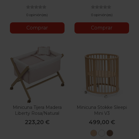
0 opinión(es)
0 opinión(es)
Comprar
Comprar
Minicuna Tijera Madera
Minicuna Stokke Sleepi
Liberty Rosa/Natural
Mini V3
55X87X74 Cm
223,20 €
499,00 €
Natural
Blanco
Marrón