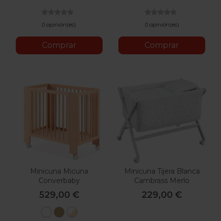
Empolvado
Natural
/
Cera
Natural
0 opinión(es)
0 opinión(es)
Comprar
Comprar
Minicuna Micuna
Minicuna Tijera Blanca
Converbaby
Cambrass Merlo
529,00 €
229,00 €
Blanco
Cera
Blanco