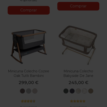
4 opinión(es)
Comprar
Comprar
Minicuna Colecho Cozee
Minicuna Colecho
Oak Tutti Bambini
Babyside De Jane
299,00 €
245,00 €
Charcoal
Silver
Walnut
U78
T01
T58
U65
U85
Ecru
Botanic
Stars
Glitter
Iris
Sesame