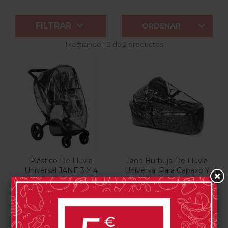


FILTRAR
ORDENAR
Mostrando 1-2 de 2 productos
Plástico De Lluvia
Jane Burbuja De Lluvia
Universal JANE 3 Y 4
Universal Para Capazo Y
Ruedas
Grupo 0
26,95 €
26,95 €