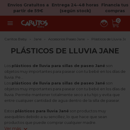
Envíos Gratuitos a
Entrega 24-48 horas
Financia tus
partir de 59€
(según stock)
compras
0

Carlitos Baby
Jane
Accesorios Paseo Jane
Plásticos de Lluvia Jan
PLÁSTICOS DE LLUVIA JANE
Los
plásticos de lluvia para sillas de paseo Jané
son
objetos muy importantes para pasear con tu bebé en los días de
lluvia. Pe...
Los
plásticos de lluvia para sillas de paseo Jané
son
objetos muy importantes para pasear con tu bebé en los días de
lluvia. Permite mantener totalmente seco a tu hijo y evita que
entre cualquier cantidad de agua dentro de la silla de pasear.
Estos
plásticos para lluvia Jané
son productos muy
asequibles debido a su sencillez, lo que hace que sean
productos que puede comprar cualquier madre.
expand_more
Ver más