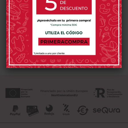
5 opinión(es)
0 opinión(es)
Comprar
Comprar
Has visto 2 de 2 productos