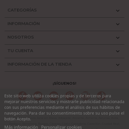
CATEGORÍAS

INFORMACIÓN

NOSOTROS

TU CUENTA

INFORMACIÓN DE LA TIENDA

¡SÍGUENOS!
Facebook
Twitter
YouTube
Pinterest
Instagram
TikTok
Este sitio web utiliza cookies propias y de terceros para
mejorar nuestros servicios y mostrarle publicidad relacionada
con sus preferencias mediante el análisis de sus hábitos de
navegación. Para dar su consentimiento sobre su uso pulse el
Plásticos de lluvia Jane en Álava, Albacete, Alicante, Almería, Asturias, Avila,
botón Acepto.
Badajoz, Barcelona, Burgos, Cáceres, Cádiz, Cantabria, Castellón, Ciudad Real,
Más información
Personalizar cookies