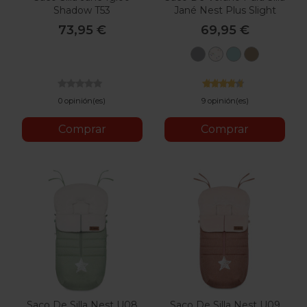
Shadow T53
Jané Nest Plus Slight
73,95 €
69,95 €
U05
U65
U72
U85
Dim
Iris
Piaf
Sesame
Grey
0 opinión(es)
9 opinión(es)
Comprar
Comprar
Saco De Silla Nest U08
Saco De Silla Nest U09