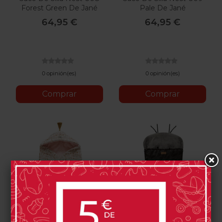
Forest Green De Jané
Pale De Jané
64,95 €
64,95 €
0 opinión(es)
0 opinión(es)
Comprar
Comprar
Saco Jané Envelope
Saco Jané Kaizen