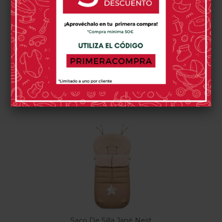
54,95 €
89,95 €
U05
U09
U06
U57
U69
U71
Dim
Pale
Cold
Oak
Race
Broken
Grey
Black
Milk
Cream
Black
0 opinión(es)
0 opinión(es)
Comprar
Comprar
Saco De Silla Jané Nest