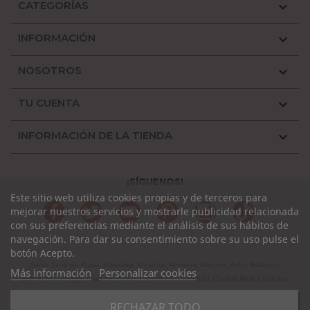
CATEGORÍAS

INFORMACIÓN

NOSOTROS

TU CUENTA

INFORMACIÓN DE LA TIENDA

¡SÍGUENOS!
Este sitio web utiliza cookies propias y de terceros para
Facebook
Twitter
YouTube
Pinterest
Instagram
TikTok
mejorar nuestros servicios y mostrarle publicidad relacionada
con sus preferencias mediante el análisis de sus hábitos de
navegación. Para dar su consentimiento sobre su uso pulse el
botón Acepto.
Sacos Jane en Álava, Albacete, Alicante, Almería, Asturias, Avila, Badajoz,
Más información
Personalizar cookies
Barcelona, Burgos, Cáceres, Cádiz, Cantabria, Castellón, Ciudad Real, Córdoba,
La Coruña, La Rioja, Cuenca, Girona, Granada, Guadalajara, Guipuzcoa,
RECHAZAR TODO
Huelva, Huesca, Jaen, León, Lleida, Lugo, Madrid, Málaga, Murcia, Navarra,