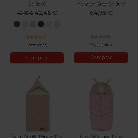
De Jané
Melange Grey De Jané
42,46 €
64,95 €
49,95 €
U78
S58
U09
U53
U65
U87
Botanic
Star
Pale
Lazuli
Iris
Sage
Blue
0 opinión(es)
3 opinión(es)
Comprar
Comprar
Saco Arrullo Mims+ De
Saco Silla Jane Igloo