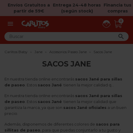
Envíos Gratuitos a
Entrega 24-48 horas
Financia tus
partir de 59€
(según stock)
compras
0


Carlitos Baby
Jane
Accesorios Paseo Jane
Sacos Jane
SACOS JANE
En nuestra tienda online encontrarás
sacos Jané para sillas
de paseo
. Estos
sacos Jané
tienen la mejor calidad q...
En nuestra tienda online encontrarás
sacos Jané para sillas
de paseo
. Estos
sacos Jané
tienen la mejor calidad que
garantiza la marca, ya que son
sacos Jané oficiales
a un buen
precio.
Además, disponemos de diferentes colores de
sacos para
sillitas de paseo
, para que puedas conjuntarlo a tu gusto y