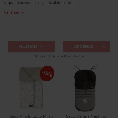
saques a pasear a tu hijo a la última moda.
expand_more
Ver más


FILTRAR
ORDENAR
Mostrando 1-11 de 11 productos
-15%
Saco Arrullo Cuco Mims
Saco De Silla Nest T53