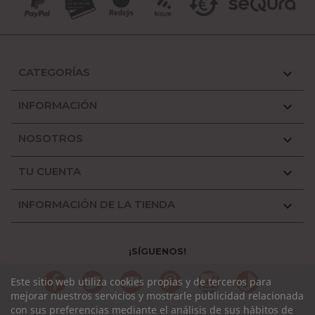
CATEGORÍAS

INFORMACIÓN

NOSOTROS

TU CUENTA

INFORMACIÓN DE LA TIENDA

¡SÍGUENOS!
Facebook
Twitter
YouTube
Pinterest
Instagram
TikTok
Este sitio web utiliza cookies propias y de terceros para
mejorar nuestros servicios y mostrarle publicidad relacionada
con sus preferencias mediante el análisis de sus hábitos de