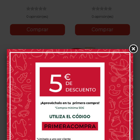
Ecru
Bruma
Cálido
0 opinión(es)
0 opinión(es)
Comprar
Comprar
-171,00 €
STOKKE
Pack Ahorro Minicuna
Stokke Sleepi V3 + Kit De
Extensión + Colchones +
1.099,00 €
1.270,00 €
Sábana