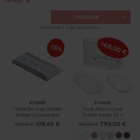
expand_more
Ver más

ORDENAR
Mostrando 1-3 de 3 productos
-168,00 €
-15%
STOKKE
STOKKE
Cama De Viaje Stokke
Pack Ahorro Cuna
Jetkids Cloudsleeper
Stokke Sleepi V3 +
Colchón + Sábana
109,65 €
799,00 €
129,00 €
967,00 €
Blanco
Blanco
Natural
Flower
Lavanda
Gris
Mar