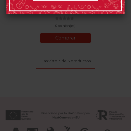
Blanco
Blanco
Natural
Flower
Gris
Lavanda
Marrón
Ecru
Bruma
Cálido
0 opinión(es)
Comprar
Has visto 3 de 3 productos