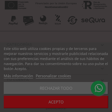
CATEGORÍAS

Este sitio web utiliza cookies propias y de terceros para
mejorar nuestros servicios y mostrarle publicidad relacionada
INFORMACIÓN

con sus preferencias mediante el análisis de sus hábitos de
navegación. Para dar su consentimiento sobre su uso pulse el
NOSOTROS

botón Acepto.
Más información
Personalizar cookies
TU CUENTA

RECHAZAR TODO
INFORMACIÓN DE LA TIENDA

ACEPTO
¡SÍGUENOS!