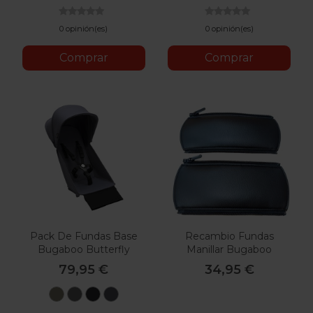
0 opinión(es)
0 opinión(es)
Comprar
Comprar
Pack De Fundas Base
Recambio Fundas
Bugaboo Butterfly
Manillar Bugaboo
Butterfly
79,95 €
34,95 €
Taupe
Verde
Negro
Azul
Bosque
Medianoche
Tormenta