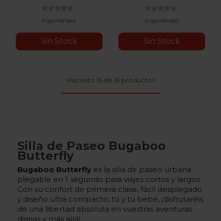
0 opinión(es)
0 opinión(es)
Sin Stock
Sin Stock
Has visto 16 de 16 productos
Silla de Paseo Bugaboo
Butterfly
Bugaboo Butterfly
es la silla de paseo urbana
plegable en 1 segundo para viajes cortos y largos.
Con su confort de primera clase, fácil desplegado
y diseño ultra compacto, tú y tu bebé, ¡disfrutaréis
de una libertad absoluta en vuestras aventuras
diarias y más allá!