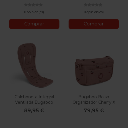
0 opinión(es)
0 opinión(es)
Comprar
Comprar
Colchoneta Integral
Bugaboo Bolso
Ventilada Bugaboo
Organizador Cherry X
Cherry X Konges Slojd
Konges Slojd
89,95 €
79,95 €