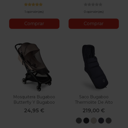
1 opinión(es)
0 opinión(es)
Comprar
Comprar
Mosquitera Bugaboo
Saco Bugaboo
Butterfly Y Bugaboo
Thermolite De Alto
Dragonfly
Rendimiento
24,95 €
219,00 €
Verde
Negro
Desert
Azul
Gris
Bosque
Medianoche
Taupe
Índigo
Luna