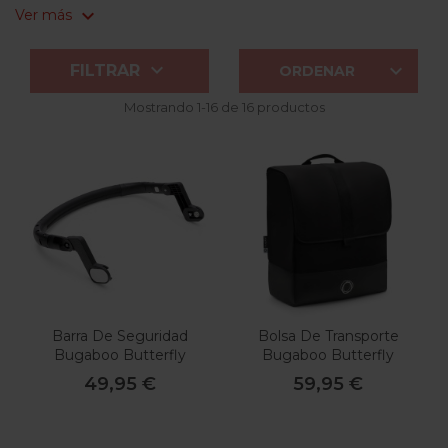
expand_more
Ver más


FILTRAR
ORDENAR
Mostrando 1-16 de 16 productos
Barra De Seguridad
Bolsa De Transporte
Bugaboo Butterfly
Bugaboo Butterfly
49,95 €
59,95 €