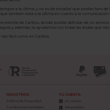
 siempre a la última, y no es de extrañar que existan fans
ue también está a la última en cuanto a la comunicación e
 estrella de Carlitos, donde podrás disfrutar de un servicio
 segura y, además, te ayudamos con todas las dudas que nece
an fácil como en Carlitos.
NOSOTROS
TU CUENTA
Política de Privacidad
Mi cuenta

Condiciones Generales
Mis pedidos
widgets