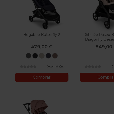
Bugaboo Butterfly 2
Silla De Paseo
Dragonfly Dese
479,00 €
849,00
Verde
Negro
Desert
Azul
Dusty
Bosque
Medianoche
Taupe
Índigo
Pink
0 opinión(es)
0
Comprar
Compra