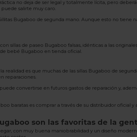
ica no deja de ser legal y totalmente lícita, pero deberá
o puede salirte muy caro.
illitas Bugaboo de segunda mano. Aunque esto no tiene na
 sillas de paseo Bugaboo falsas, idénticas a las originale
de bebé Bugaboo en tienda oficial.
 la realidad es que muchas de las sillas Bugaboo de segu
n reparaciones.
uede convertirse en futuros gastos de reparación y, además
 baratas es comprar a través de su distribuidor oficial y a
Bugaboo son las favoritas de la gen
plegar, con muy buena maniobrabilidad y un diseño moderno
ste sector.