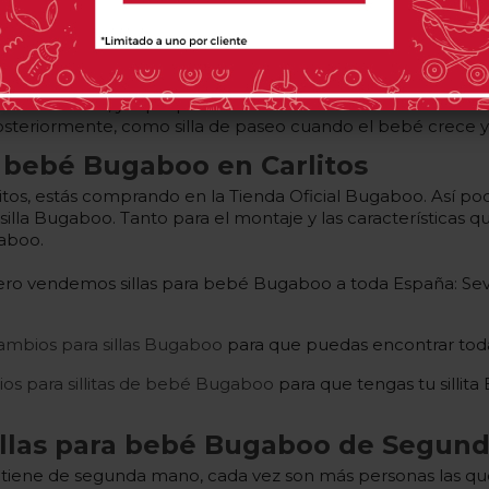
ngún problema. Además, es muy cómoda para el día a día de 
u versatilidad, ya que permite convertir tu cochecito en una
steriormente, como silla de paseo cuando el bebé crece y e
e bebé Bugaboo en Carlitos
s, estás comprando en la Tienda Oficial Bugaboo. Así podrá
illa Bugaboo. Tanto para el montaje y las características q
gaboo.
 pero vendemos sillas para bebé Bugaboo a toda España: Sevi
ambios para sillas Bugaboo
para que puedas encontrar todas
ios para sillitas de bebé Bugaboo
para que tengas tu sillit
illas para bebé Bugaboo de Segun
iene de segunda mano, cada vez son más personas las que