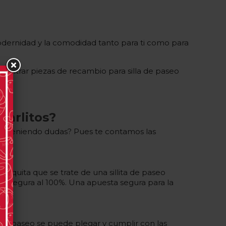
odernidad y la comodidad tanto para ti como para
ncontrar piezas de recambio para silla de paseo
Carlitos?
ues teniendo dudas? Pues te contamos las
no quita que se trate de una sillita de paseo
 es segura al 100%. Una apuesta segura para la
lla de paseo se puede plegar y cumplir con las