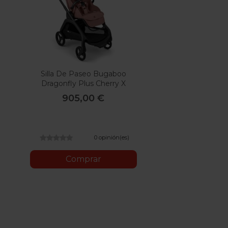
Silla De Paseo Bugaboo
Dragonfly Plus Cherry X
Konges Slojd
905,00 €
0 opinión(es)
Comprar