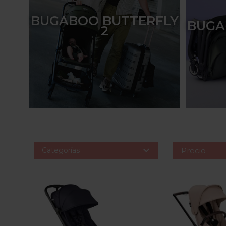
BUGABOO BUTTERFLY
BUGA
2

Categorías
Precio