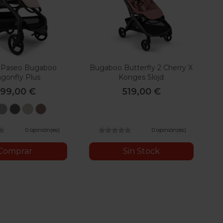
e Paseo Bugaboo
Bugaboo Butterfly 2 Cherry X
agonfly Plus
Konges Slojd
99,00 €
519,00 €
egro
Gris
Verde
Desert
Dusty
Melange
Bosque
Taupe
Pink
0 opinión(es)
0 opinión(es)
Comprar
Sin Stock