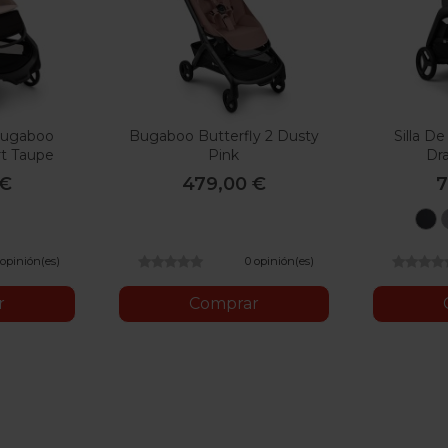
 Bugaboo
Bugaboo Butterfly 2 Dusty
Silla D
rt Taupe
Pink
Dr
 €
479,00 €
7
N
 opinión(es)
0 opinión(es)
r
Comprar