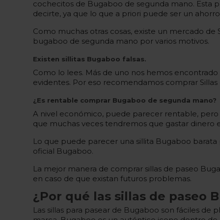
cochecitos de Bugaboo de segunda mano. Esta práct
decirte, ya que lo que a priori puede ser un ahorr
Como muchas otras cosas, existe un mercado de S
bugaboo de segunda mano por varios motivos.
Existen sillitas Bugaboo falsas.
Como lo lees. Más de uno nos hemos encontrado con
evidentes. Por eso recomendamos comprar Sillas 
¿Es rentable comprar Bugaboo de segunda mano?
A nivel económico, puede parecer rentable, pero
que muchas veces tendremos que gastar dinero e
Lo que puede parecer una sillita Bugaboo barata p
oficial Bugaboo.
La mejor manera de comprar sillas de paseo Bugaboo
en caso de que existan futuros problemas.
¿Por qué las sillas de paseo 
Las sillas para pasear de Bugaboo son fáciles de 
marca. Bugaboo es un auténtico icono dentro de e