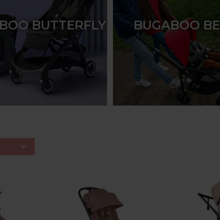
BOO BUTTERFLY
BUGABOO BE
