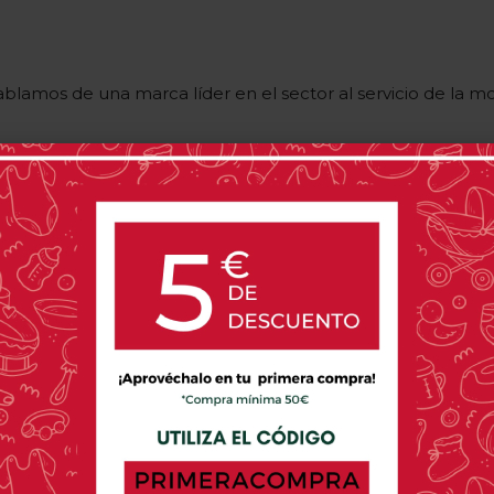
lamos de una marca líder en el sector al servicio de la m
tu sillita Bugaboo online. Y no solo eso, también podrás e
encontrar.
o Bugaboo que podrás encontrar en 
a bebé Bugaboo podrás encontrarla en nuestra sección. ¿Sig
ticularidad inigualable: se pliega en un segundo. Pero ello 
ligeras y versátiles, esta cumple a la perfección y, además,
ra viajar. Si eres de los que le gusta coger aviones, esta si