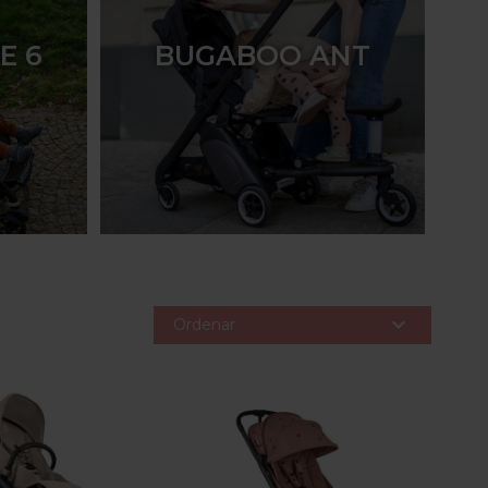
E 6
BUGABOO ANT

Ordenar