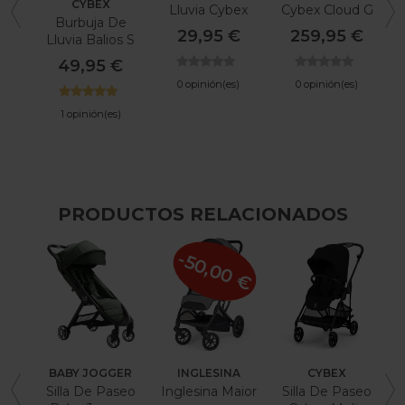
CYBEX
Lluvia Cybex
Cybex Cloud G
Burbuja De
Cloud Y Aton
I-Size Plus
29,95 €
259,95 €
Lluvia Balios S
De Cybex
49,95 €
0 opinión(es)
0 opinión(es)
1 opinión(es)
PRODUCTOS RELACIONADOS
-50,00 €
BABY JOGGER
INGLESINA
CYBEX
Silla De Paseo
Inglesina Maior
Silla De Paseo