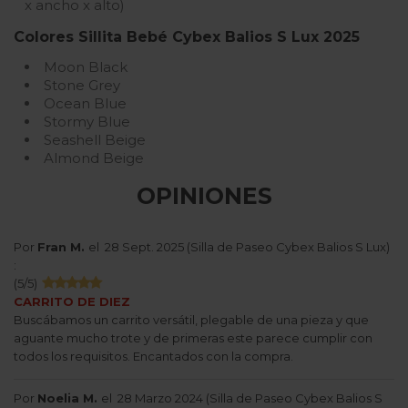
x ancho x alto)
Colores Sillita Bebé Cybex Balios S Lux 2025
Moon Black
Stone Grey
Ocean Blue
Stormy Blue
Seashell Beige
Almond Beige
OPINIONES
Por
Fran M.
el
28 Sept. 2025 (
Silla de Paseo Cybex Balios S Lux
)
:
(
5
/
5
)
CARRITO DE DIEZ
Buscábamos un carrito versátil, plegable de una pieza y que
aguante mucho trote y de primeras este parece cumplir con
todos los requisitos. Encantados con la compra.
Por
Noelia M.
el
28 Marzo 2024 (
Silla de Paseo Cybex Balios S