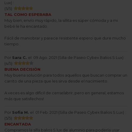
Lux
) :
(
5
/
5
)
TAL COMO ESPERABA
Muy bien, envío muy rápido, la sillita es súper cómoda y a mi
bebé le ha encantado.
Fácil de maniobrar y parece resistente espero que dure mucho
tiempo.
Por
Sara C.
el
09 Ago. 2021 (
Silla de Paseo Cybex Balios S Lux
) :
(
4
/
5
)
BUENA DECISIÓN
Muy buena solución para todos aquellos que buscan comprar un
carrito de una pieza que les sirva desde el nacimiento.
A veces es algo difícil de cerrar/abrir, pero en general, estamos
más que satisfechos!
Por
Sofia M.
el
01 Feb. 2021 (
Silla de Paseo Cybex Balios S Lux
) :
(
5
/
5
)
ENCANTADA
Compramos la silla balios S lux de aluminio para poderla usar