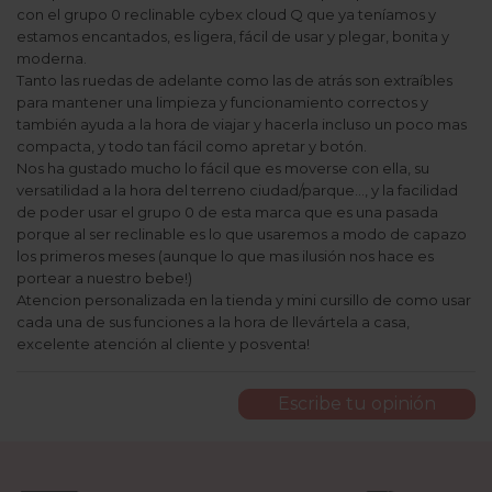
con el grupo 0 reclinable cybex cloud Q que ya teníamos y
estamos encantados, es ligera, fácil de usar y plegar, bonita y
moderna.
Tanto las ruedas de adelante como las de atrás son extraíbles
para mantener una limpieza y funcionamiento correctos y
también ayuda a la hora de viajar y hacerla incluso un poco mas
compacta, y todo tan fácil como apretar y botón.
Nos ha gustado mucho lo fácil que es moverse con ella, su
versatilidad a la hora del terreno ciudad/parque..., y la facilidad
de poder usar el grupo 0 de esta marca que es una pasada
porque al ser reclinable es lo que usaremos a modo de capazo
los primeros meses (aunque lo que mas ilusión nos hace es
portear a nuestro bebe!)
Atencion personalizada en la tienda y mini cursillo de como usar
cada una de sus funciones a la hora de llevártela a casa,
excelente atención al cliente y posventa!
Escribe tu opinión