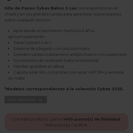
Silla de Paseo Cybex Balios S Lux
con suspensión en el
chasis y en sus grandes ruedas para garantizar suaves paseos
sobre cualquier terreno.
Apta desde el nacimiento hasta los 4 años
aproximadamente
Travel System 4 en 1
Sistema de plegado con una sola mano
Grandes ruedas todoterreno antipinchazos con suspensión
3 posiciones de reclinado hasta la horizontal
Manillar ajustable en altura
Capota solar XXL con protección solar UPF 50+ y ventana
de malla
*Modelos correspondientes a la colección Cybex 2025.
expand_more
Más detalles
Con este producto, ganas
1499
punto(s) de fidelidad
.
1499
punto(s) =
14,99 €
.