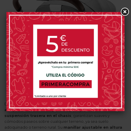
Dispone de unas
grandes ruedas todoterreno
antipinchazos con suspensión
, que junto a su
innovadora
suspensión trasera en el chasis
, garantizan suaves y
cómodos paseos sobre cualquier terreno, ya sea suelo
adoquinado o terreno rural. Su
manillar ajustable en altura