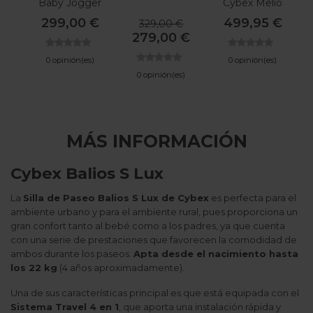
Baby Jogger
Cybex Melio
City Tour 2
Carbon 2025
299,00 €
499,95 €
329,00 €
279,00 €
0 opinión(es)
0 opinión(es)
0 opinión(es)
MÁS INFORMACIÓN
Cybex Balios S Lux
La
Silla de Paseo Balios S Lux de Cybex
es perfecta para el
ambiente urbano y para el ambiente rural, pues proporciona un
gran confort tanto al bebé como a los padres, ya que cuenta
con una serie de prestaciones que favorecen la comodidad de
ambos durante los paseos.
Apta desde el nacimiento hasta
los 22 kg
(4 años aproximadamente).
Una de sus características principal es que está equipada con el
Sistema Travel 4 en 1
, que aporta una instalación rápida y