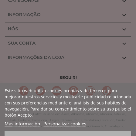
CATEGORIAS

INFORMAÇÃO

NÓS

SUA CONTA

INFORMAÇÕES DA LOJA

SEGUIR!
LinkedIn
Gorjeio
YouTube
Pinterest
Linkedin
TikTok
Este sitio web utiliza cookies propias y de terceros para
mejorar nuestros servicios y mostrarle publicidad relacionada
con sus preferencias mediante el análisis de sus hábitos de
navegación. Para dar su consentimiento sobre su uso pulse el
botón Acepto.
Comprar Baby Bathtub Rede em Álava, Albacete, Alicante, Almería, Astúrias,
Ávila, Badajoz, Barcelona, Burgos, Cáceres, Cádiz, Cantábria, Castellón, Ciudad
Más información
Personalizar cookies
Real, Córdoba, La Coruña, La Rioja, Cuenca, Girona, Granada, Guadalajara,
Guipúzcoa, Huelva, Huesca, Jaen, León, Lleida, Lugo, Madrid, Málaga, Múrcia,