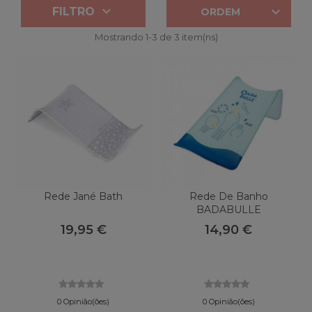


FILTRO
ORDEM
Mostrando 1-3 de 3 item(ns)
Rede Jané Bath
Rede De Banho
BADABULLE
19,95 €
14,90 €
0 Opinião(ões)
0 Opinião(ões)