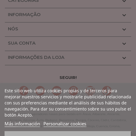
CATEGORIAS

INFORMAÇÃO

NÓS

SUA CONTA

INFORMAÇÕES DA LOJA

SEGUIR!
LinkedIn
Gorjeio
YouTube
Pinterest
Linkedin
TikTok
Este sitio web utiliza cookies propias y de terceros para
mejorar nuestros servicios y mostrarle publicidad relacionada
con sus preferencias mediante el análisis de sus hábitos de
navegación. Para dar su consentimiento sobre su uso pulse el
botón Acepto.
Comprar aspiradores nasais para bebês em Álava, Albacete, Alicante,
Almería, Astúrias, Ávila, Badajoz, Barcelona, Burgos, Cáceres, Cádiz, Cantábria,
Más información
Personalizar cookies
Castellón, Ciudad Real, Córdoba, La Coruña, La Rioja, Cuenca, Girona,
Granada, Guadalajara, Guipúzcoa, Huelva, Huesca, Jaen, León, Lleida, Lugo,