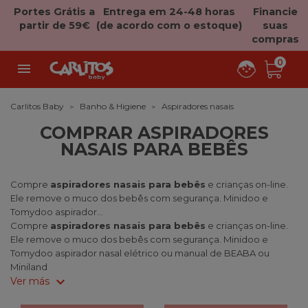
Portes Grátis a
Entrega em 24-48 horas
Financie
partir de 59€
(de acordo com o estoque)
suas
compras
0

Carlitos Baby
Banho & Higiene
Aspiradores nasais
COMPRAR ASPIRADORES
NASAIS PARA BEBÊS
Compre
aspiradores nasais para bebês
e crianças on-line.
Ele remove o muco dos bebês com segurança. Minidoo e
Tomydoo aspirador...
Compre
aspiradores nasais para bebês
e crianças on-line.
Ele remove o muco dos bebês com segurança. Minidoo e
Tomydoo aspirador nasal elétrico ou manual de BEABA ou
Miniland
expand_more
Ver más