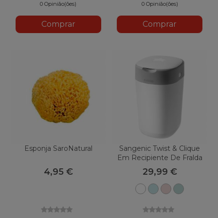
0 Opinião(ões)
0 Opinião(ões)
Comprar
Comprar
Esponja SaroNatural
Sangenic Twist & Clique
Em Recipiente De Fralda
4,95 €
29,99 €
Branco
Azul
Rosa
Verde