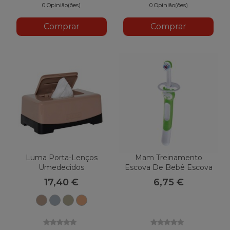
0 Opinião(ões)
0 Opinião(ões)
Comprar
Comprar
Luma Porta-Lenços
Mam Treinamento
Umedecidos
Escova De Bebê Escova
De Dentes
17,40 €
6,75 €
Taupe
Ferro
Verde
Cooper
de
Azul
Azeitona
temperado
sobremesa