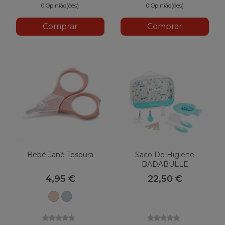
0 Opinião(ões)
0 Opinião(ões)
Comprar
Comprar
Bebê Jané Tesoura
Saco De Higiene
BADABULLE
4,95 €
22,50 €
U09
Casa
Pálido
da
Moeda