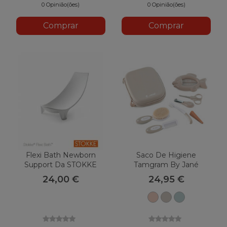
0 Opinião(ões)
0 Opinião(ões)
Comprar
Comprar
Flexi Bath Newborn
Saco De Higiene
Support Da STOKKE
Tamgram By Jané
24,00 €
24,95 €
U09
Areia
Casa
Pálido
U10
da
Moeda