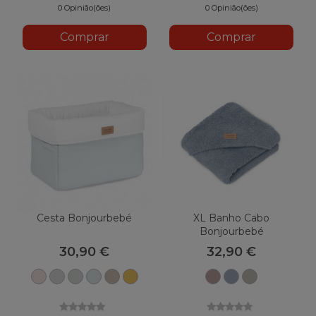
0 Opinião(ões)
0 Opinião(ões)
Comprar
Comprar
Cesta Bonjourbebé
XL Banho Cabo
Bonjourbebé
30,90 €
32,90 €
Rosa
Cinza
Menta
Azul
Natural
Mostarda
Rosa
Azul
Caçador
brilhante
Velha
Denim
Verde