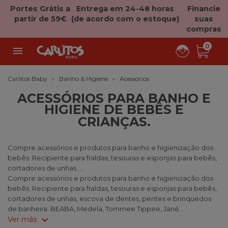
Portes Grátis a
Entrega em 24-48 horas
Financie
partir de 59€
(de acordo com o estoque)
suas
compras
0

Carlitos Baby
Banho & Higiene
Acessórios
ACESSÓRIOS PARA BANHO E
HIGIENE DE BEBÊS E
CRIANÇAS.
Compre acessórios e produtos para banho e higienização dos
bebês. Recipiente para fraldas, tesouras e esponjas para bebês,
cortadores de unhas, ...
Compre acessórios e produtos para banho e higienização dos
bebês. Recipiente para fraldas, tesouras e esponjas para bebês,
cortadores de unhas, escova de dentes, pentes e brinquedos
de banheira. BEABA, Medela, Tommee Tippee, Jané...
expand_more
Ver más