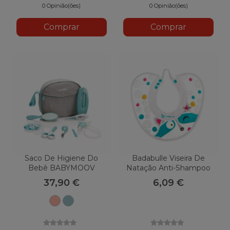
U13
0 Opinião(ões)
0 Opinião(ões)
Comprar
Comprar
Saco De Higiene Do
Badabulle Viseira De
Bebê BABYMOOV
Natação Anti-Shampoo
37,90 €
6,09 €
Pêssego
Azul