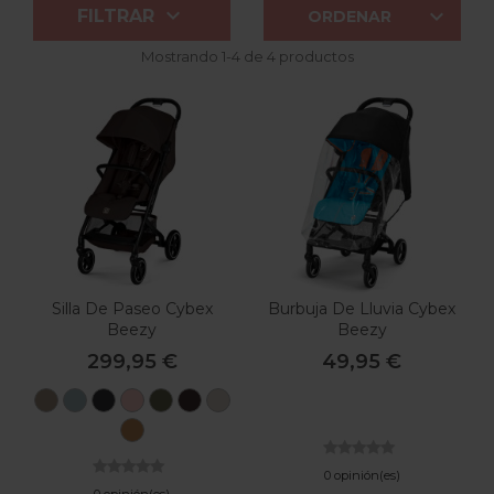


FILTRAR
ORDENAR
Mostrando 1-4 de 4 productos
Silla De Paseo Cybex
Burbuja De Lluvia Cybex
Beezy
Beezy
299,95 €
49,95 €
Almond
Stormy
Magic
Candy
Moss
Chocolate
Dune
Beige
Blue
Black
Pink
Green
Brown
Grey
Cinnamon
Yellow
0 opinión(es)