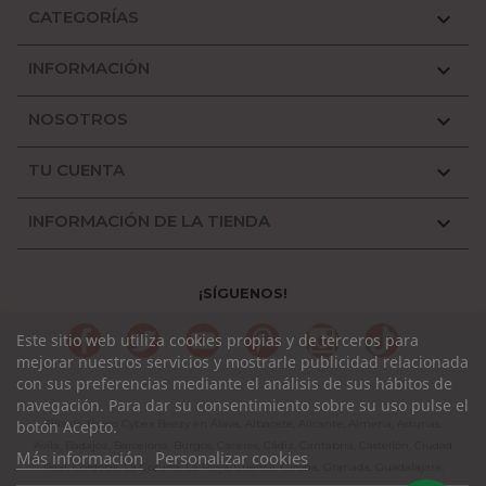
CATEGORÍAS

INFORMACIÓN

NOSOTROS

TU CUENTA

INFORMACIÓN DE LA TIENDA

¡SÍGUENOS!
Facebook
Twitter
YouTube
Pinterest
Instagram
TikTok
Este sitio web utiliza cookies propias y de terceros para
mejorar nuestros servicios y mostrarle publicidad relacionada
con sus preferencias mediante el análisis de sus hábitos de
navegación. Para dar su consentimiento sobre su uso pulse el
botón Acepto.
Silla de Paseo Cybex Beezy en Álava, Albacete, Alicante, Almería, Asturias,
Avila, Badajoz, Barcelona, Burgos, Cáceres, Cádiz, Cantabria, Castellón, Ciudad
Más información
Personalizar cookies
Real, Córdoba, La Coruña, La Rioja, Cuenca, Girona, Granada, Guadalajara,