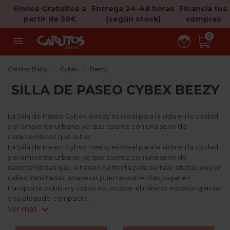
Envíos Gratuitos a
Entrega 24-48 horas
Financia tus
partir de 59€
(según stock)
compras
0

Carlitos Baby
Cybex
Beezy
SILLA DE PASEO CYBEX BEEZY
La Silla de Paseo Cybex Beezy es ideal para la vida en la ciudad
y el ambiente urbano, ya que cuenta con una serie de
características que la hac...
La Silla de Paseo Cybex Beezy es ideal para la vida en la ciudad
y el ambiente urbano, ya que cuenta con una serie de
características que la hacen perfecta para sortear obstáculos en
calles transitadas, atravesar puertas estrechas, viajar en
transporte público y como no, ocupar el mínimo espacio gracias
a su plegado compacto.
expand_more
Ver más