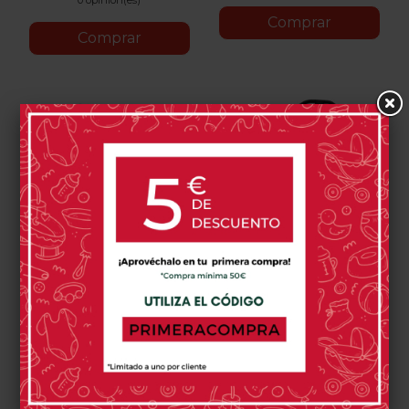
0 opinión(es)
Comprar
Comprar
Bolsa De Viaje Cybex
Silla De Paseo Cybex
Beezy
Beezy 2025
59,95 €
299,95 €
Almond
Stormy
Magic
Candy
Canvas
Fog
Mos
Beige
Blue
Black
Pink
White
Grey
Green