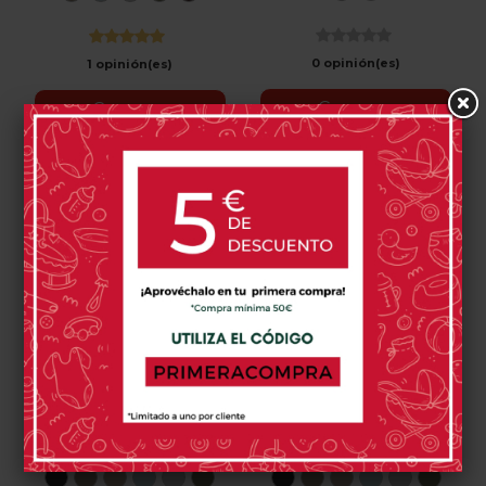
Black
Beige
Beige
Blue
Grey
Green
Brown
0 opinión(es)
1 opinión(es)
Comprar
Comprar
Cochecito Gemelar
Cochecito Cybex E
Cybex E Gazelle S
Gazelle S Para Hermanos
1.869,80 €
1.629,85 €
Moon
Seashell
Almond
Stormy
Stone
Moss
Moon
Seashell
Almond
Stormy
Stone
Mos