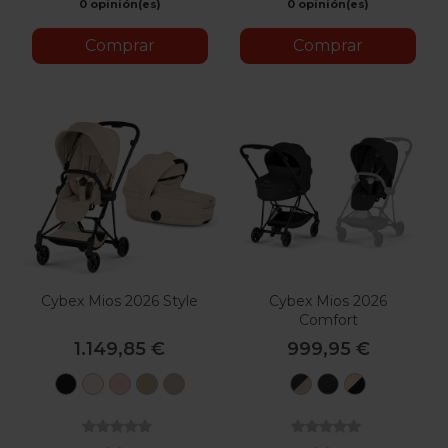
0 opinión(es)
0 opinión(es)
Comprar
Comprar
Cybex Mios 2026 Style
Cybex Mios 2026
Comfort
1.149,85 €
999,95 €
Sepia
Off
Peach
Cozy
City
Matt
Matt
Rosegold
Black
White
Pink
Beige
Grey
Black
Black
-
-
-
Sepia
Cozy
Sepia
Black