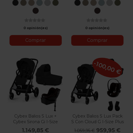
Moon
Seashell
Almond
Stormy
Stone
Moss
Moon
Seashell
Almond
Stormy
Stone
Mos
Black
Beige
Beige
Blue
Grey
Green
Black
Beige
Beige
Blue
Grey
Green
Chocolate
Chocolate
Brown
Brown
0 opinión(es)
0 opinión(es)
Comprar
Comprar
-100,00 €
Cybex Balios S Lux +
Cybex Balios S Lux Pack
Cybex Sirona Gi I-Size
S Con Cloud G I-Size Plus
1.149,85 €
959,95 €
1.059,95 €