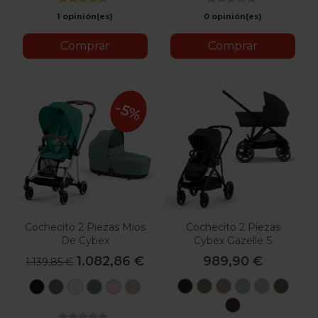
1 opinión(es)
0 opinión(es)
Comprar
Comprar
-5%
Cochecito 2 Piezas Mios
Cochecito 2 Piezas
De Cybex
Cybex Gazelle S
1.082,86 €
989,90 €
1.139,85 €
Moon
Seashell
Almond
Stormy
Stone
Mos
Sepia
Mirage
Off
Leaf
Peach
Cozy
Black
Beige
Beige
Blue
Grey
Green
Black
Grey
White
Green
Pink
Beige
Chocolate