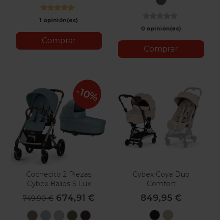
Green
1 opinión(es)
0 opinión(es)
Comprar
Comprar
-10%
Cochecito 2 Piezas
Cybex Coya Duo
Cybex Balios S Lux
Comfort
674,91 €
849,95 €
749,90 €
Sepia
Cozy
Seashell
Stormy
Stone
Moss
Chocolate