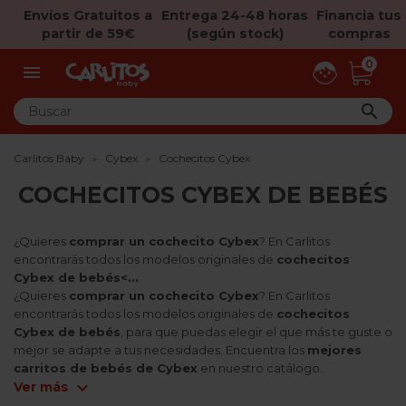
Envíos Gratuitos a
Entrega 24-48 horas
Financia tus
partir de 59€
(según stock)
compras
0


Carlitos Baby
Cybex
Cochecitos Cybex
COCHECITOS CYBEX DE BEBÉS
¿Quieres
comprar un cochecito Cybex
? En Carlitos
encontrarás todos los modelos originales de
cochecitos
Cybex de bebés<...
¿Quieres
comprar un cochecito Cybex
? En Carlitos
encontrarás todos los modelos originales de
cochecitos
Cybex de bebés
, para que puedas elegir el que más te guste o
mejor se adapte a tus necesidades. Encuentra los
mejores
carritos de bebés de Cybex
en nuestro catálogo.
expand_more
Ver más