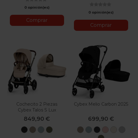
Brown
0 opinión(es)
0 opinión(es)
Comprar
Comprar
Cochecito 2 Piezas
Cybex Melio Carbon 2025
Cybex Talos S Lux
849,90 €
699,90 €
Moon
Almond
Stormy
Moss
Almond
Stormy
Magic
Candy
Canvas
Fog
Black
Beige
Blue
Green
Beige
Blue
Black
Pink
White
Grey
Moss