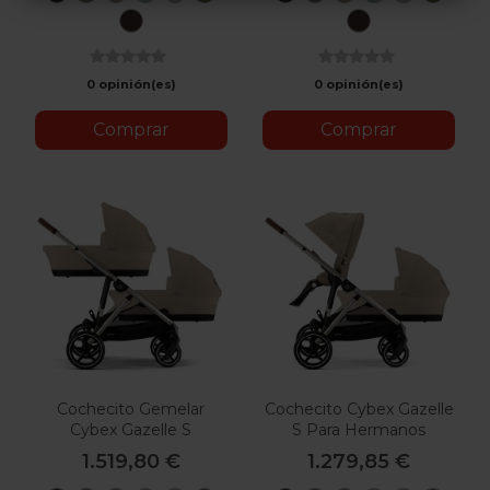
Black
Beige
Beige
Blue
Grey
Green
Black
Beige
Beige
Blue
Grey
Green
Chocolate
Chocolate
Brown
Brown
0 opinión(es)
0 opinión(es)
Comprar
Comprar
Cochecito Gemelar
Cochecito Cybex Gazelle
Cybex Gazelle S
S Para Hermanos
1.519,80 €
1.279,85 €