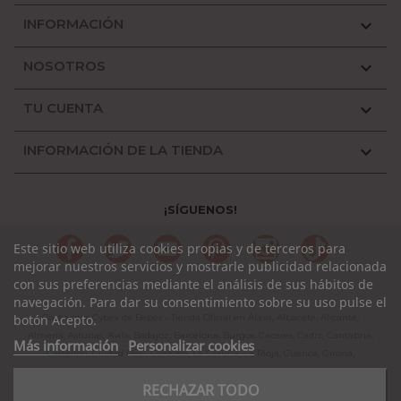
INFORMACIÓN

NOSOTROS

TU CUENTA

INFORMACIÓN DE LA TIENDA

¡SÍGUENOS!
Facebook
Twitter
YouTube
Pinterest
Instagram
TikTok
Este sitio web utiliza cookies propias y de terceros para
mejorar nuestros servicios y mostrarle publicidad relacionada
con sus preferencias mediante el análisis de sus hábitos de
navegación. Para dar su consentimiento sobre su uso pulse el
Cochecitos Cybex de Bebés - Tienda Oficial en Álava, Albacete, Alicante,
botón Acepto.
Almería, Asturias, Avila, Badajoz, Barcelona, Burgos, Cáceres, Cádiz, Cantabria,
Más información
Personalizar cookies
Castellón, Ciudad Real, Córdoba, La Coruña, La Rioja, Cuenca, Girona,
Granada, Guadalajara, Guipuzcoa, Huelva, Huesca, Jaen, León, Lleida, Lugo,
RECHAZAR TODO
Madrid, Málaga, Murcia, Navarra, Orense, Palencia, Pontevedra, Rioja,