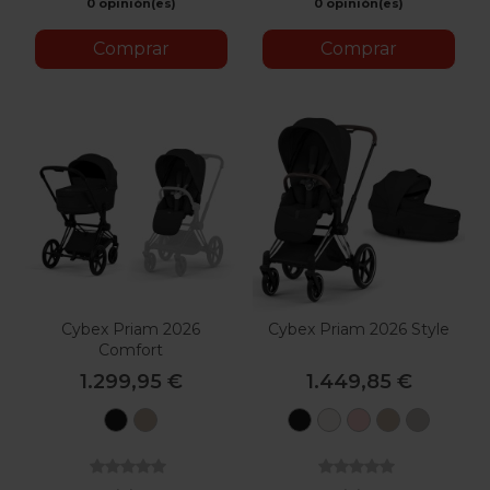
0 opinión(es)
0 opinión(es)
Beige
Black
Comprar
Comprar
Cybex Priam 2026
Cybex Priam 2026 Style
Comfort
1.299,95 €
1.449,85 €
Sepia
Cozy
Sepia
Off
Peach
Cozy
City
Black
Beige
Black
White
Pink
Beige
Grey