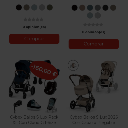
Magic
Seashell
Stormy
Stone
Moss
Moon
Almond
Stormy
Stone
Moon
Seas
Black
Beige
Blue
Grey
Green
Black
Beige
Blue
Grey
Black
Beige
Stormy
Stone
Blue
Grey
0 opinión(es)
0 opinión(es)
Comprar
Comprar
-160,00 €
Cybex Balios S Lux Pack
Cybex Balios S Lux 2026
XL Con Cloud G I-Size
Con Capazo Plegable
Plus