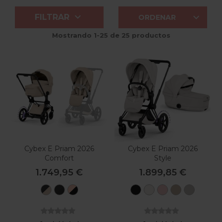


FILTRAR
ORDENAR
Mostrando 1-25 de 25 productos
Cybex E Priam 2026
Cybex E Priam 2026
Comfort
Style
1.749,95 €
1.899,85 €
Matt
Matt
Rosegold
Sepia
Off
Peach
Cozy
City
Black
Black
-
Black
White
Pink
Beige
Grey
-
-
Sepia
Cozy
Sepia
Black