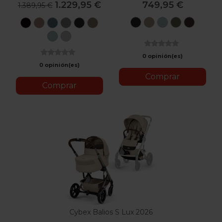
1.229,95 €
749,95 €
1.389,95 €
Moon
Almond
Stormy
Moss
Choco
Moon
Almond
Stormy
Stone
Moon
Seashell
Black
Beige
Blue
Green
Brown
Black
Beige
Blue
Grey
Black
Beige
Stormy
Stone
Blue
Grey
0 opinión(es)
0 opinión(es)
Comprar
Comprar
Cybex Balios S Lux 2026