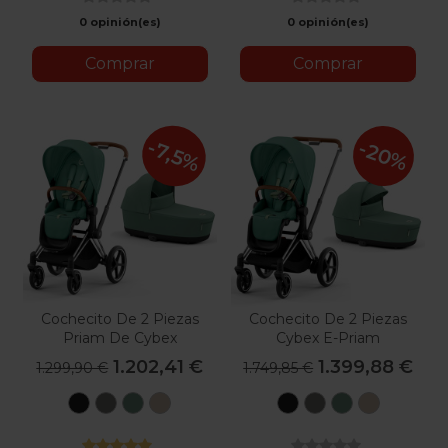
0 opinión(es)
0 opinión(es)
Comprar
Comprar
-7,5%
-20%
Cochecito De 2 Piezas
Cochecito De 2 Piezas
Priam De Cybex
Cybex E-Priam
1.202,41 €
1.399,88 €
1.299,90 €
1.749,85 €
Sepia
Mirage
Leaf
Cozy
Sepia
Mirage
Leaf
Cozy
Black
Grey
Green
Beige
Black
Grey
Green
Beige